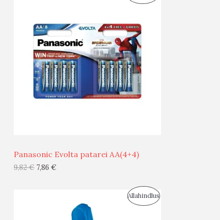
O
T
O
O
D
O
U
D
S
E
M
Ü
Ü
Panasonic Evolta patarei AA(4+4)
G
9,82
€
7,86
€
I
S
Allahindlus
S
O
T