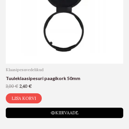
Klaasipesuvedelikud
Tuuleklaasipesuri paagikork 50mm
3,00
€
2,40
€
LISA KORVI
KIIRVAADE