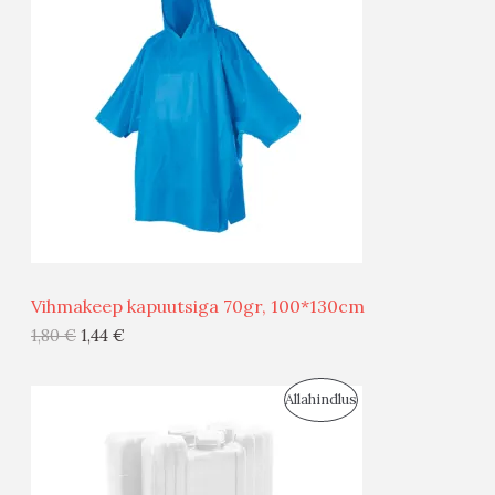
O
O
D
O
U
D
S
E
M
Ü
Ü
Vihmakeep kapuutsiga 70gr, 100*130cm
G
1,80
€
1,44
€
I
S
Allahindlus
S
O
T
O
O