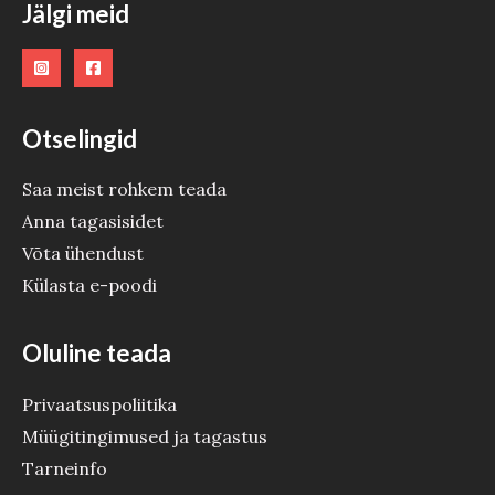
Jälgi meid
D
E
Otselingid
Saa meist rohkem teada
Anna tagasisidet
Võta ühendust
Külasta e-poodi
Oluline teada
Privaatsuspoliitika
Müügitingimused ja tagastus
Tarneinfo