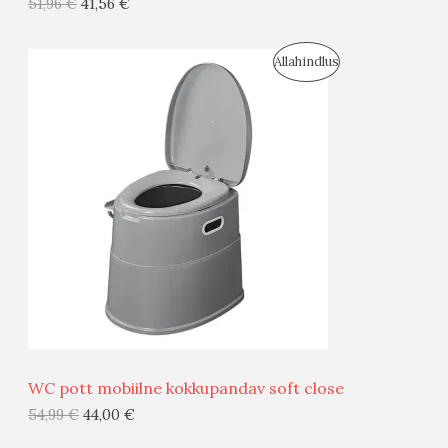
51,96
€
41,56
€
I
S
Allahindlus
S
O
T
O
O
D
O
U
D
S
E
M
Ü
Ü
WC pott mobiilne kokkupandav soft close
G
54,99
€
44,00
€
I