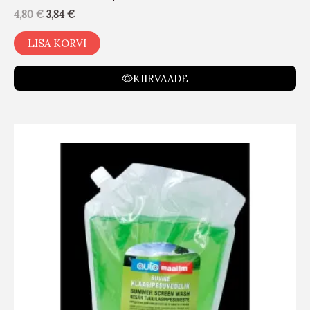
4,80
€
3,84
€
LISA KORVI
KIIRVAADE