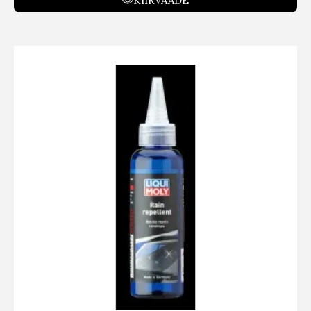
KIIRVAADE