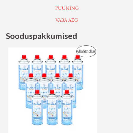
TUUNING
VABA AEG
Sooduspakkumised
S
Allahindlus
O
O
D
U
S
M
Ü