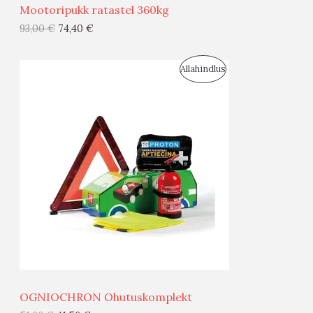
Mootoripukk ratastel 360kg
G
93,00
€
74,40
€
I
S
Allahindlus
S
O
T
O
O
D
O
U
D
S
E
M
Ü
Ü
OGNIOCHRON Ohutuskomplekt
G