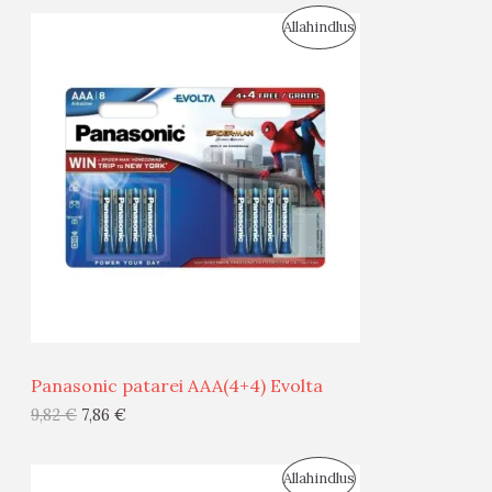
S
Allahindlus
S
O
T
O
O
D
O
U
D
S
E
M
Ü
Ü
Panasonic patarei AAA(4+4) Evolta
G
9,82
€
7,86
€
I
S
Allahindlus
S