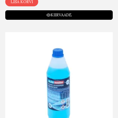
LISA KORVI
KIIRVAADE