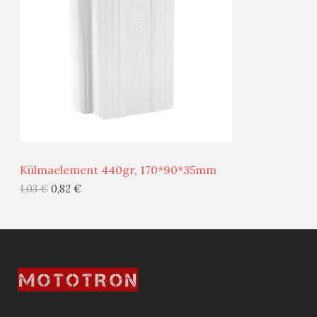
D
O
U
D
S
E
M
Ü
Ü
Külmaelement 440gr, 170*90*35mm
G
1,03
€
0,82
€
I
S
T
O
O