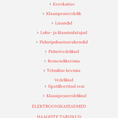
Kerekaitse
Klaasipesuvedelik
Lisandid
Luku- ja klaasisulatajad
Piduripuhastusvahendid
Pidurivedelikud
Remondikeemia
Tehniline keemia
Vedelikud
Destilleeritud vesi
Klaasipesuvedelikud
ELEKTROONIKASEADMED
HAAGISTE TARVIKUD