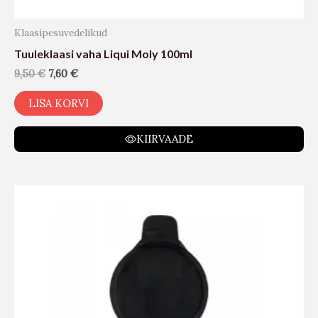
Klaasipesuvedelikud
Tuuleklaasi vaha Liqui Moly 100ml
9,50
€
7,60
€
LISA KORVI
KIIRVAADE