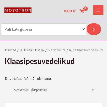
Vali kategooria
Skip
O
MAI
to
0,00
€
t
ME
content
s
i
Esileht
/
AUTOKEEMIA
/
Vedelikud
/ Klaasipesuvedelikud
Klaasipesuvedelikud
Kuvatakse kõik 7 tulemust