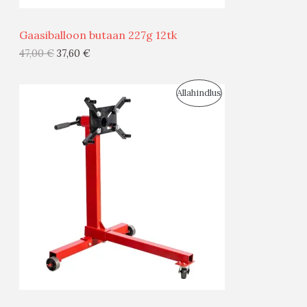
Ü
Gaasiballoon butaan 227g 12tk
G
47,00
€
37,60
€
I
S
Allahindlus
S
O
T
O
O
D
O
U
D
S
E
M
Ü
Ü