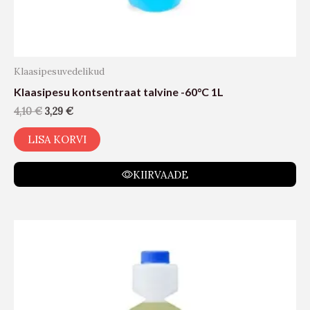
Klaasipesuvedelikud
Klaasipesu kontsentraat talvine -60°C 1L
4,10
€
3,29
€
LISA KORVI
KIIRVAADE