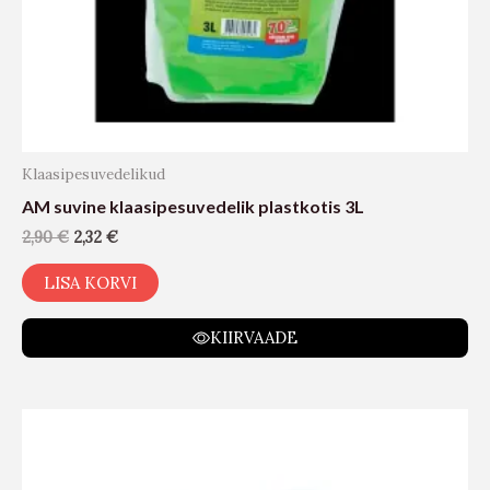
Klaasipesuvedelikud
AM suvine klaasipesuvedelik plastkotis 3L
2,90
€
2,32
€
LISA KORVI
KIIRVAADE