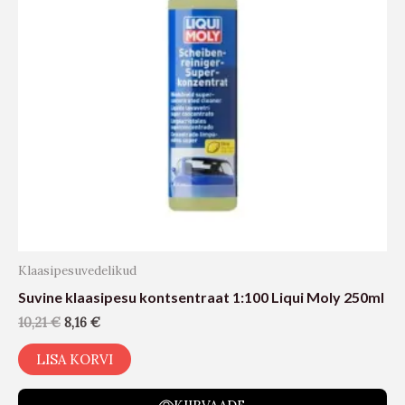
Klaasipesuvedelikud
Suvine klaasipesu kontsentraat 1:100 Liqui Moly 250ml
10,21
€
8,16
€
LISA KORVI