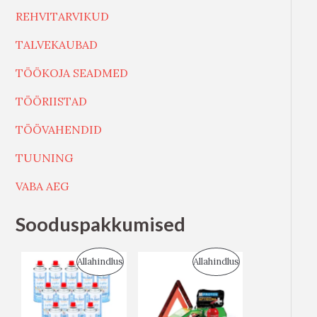
REHVITARVIKUD
TALVEKAUBAD
TÖÖKOJA SEADMED
TÖÖRIISTAD
TÖÖVAHENDID
TUUNING
VABA AEG
Sooduspakkumised
S
S
Allahindlus
Allahindlus
O
O
O
O