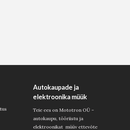
Autokaupade ja
elektroonika müük
tus
Teie ees on Mototron OÜ –
autokaupu, tööriistu ja
elektroonikat müüv ettevõte