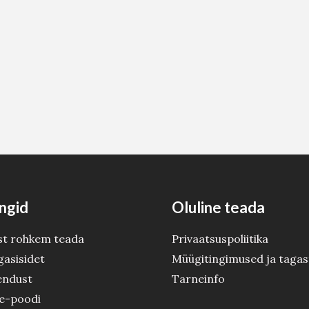
ngid
Oluline teada
st rohkem teada
Privaatsuspoliitika
gasisidet
Müügitingimused ja tagas
endust
Tarneinfo
 e-poodi