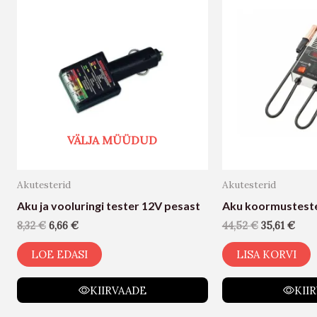
VÄLJA MÜÜDUD
Akutesterid
Akutesterid
Aku ja vooluringi tester 12V pesast
Aku koormustest
8,32
€
6,66
€
44,52
€
35,61
€
LOE EDASI
LISA KORVI
KIIRVAADE
KII