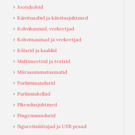
Jootekolvid
Käivitusabid ja käivitusjuhtmed
Kohvikannud, veekeetjad
Kohvimasinad ja veekeetjad
Kõlarid ja kaablid
Multimeetrid ja testrid
Mürasummutusmatid
Parkimisandurid
Parkimiskellad
Pikendusjuhtmed
Pingemuundurid
Sigaretisüütajad ja USB pesad