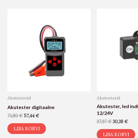
Akutesterid
Akutesterid
Akutester, led ind
Akutester digitaalne
12/24V
71,80
€
57,44
€
37,97
€
30,38
€
LISA KORVI
LISA KORVI