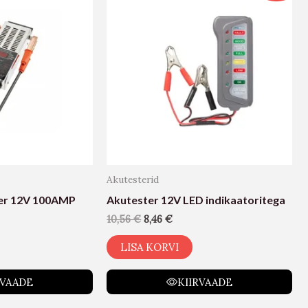
Akutesterid
er 12V 100AMP
Akutester 12V LED indikaatoritega
10,56
€
8,46
€
LISA KORVI
RVAADE
KIIRVAADE