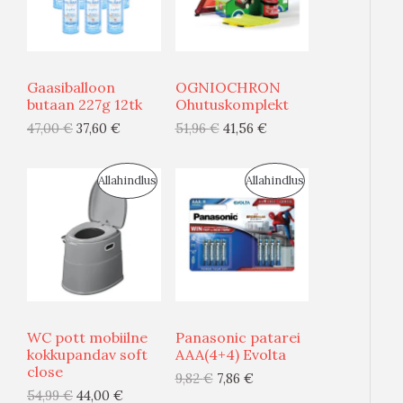
D
D
U
U
Gaasiballoon
OGNIOCHRON
S
S
butaan 227g 12tk
Ohutuskomplekt
47,00
€
37,60
€
51,96
€
41,56
€
M
M
Ü
Ü
S
S
Allahindlus
Allahindlus
Ü
Ü
O
O
G
G
O
O
I
I
D
D
S
S
U
U
WC pott mobiilne
Panasonic patarei
T
T
S
S
kokkupandav soft
AAA(4+4) Evolta
close
O
O
9,82
€
7,86
€
M
M
54,99
€
44,00
€