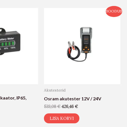
SOODUS
Akutesterid
ikaator, IP65,
Osram akutester 12V / 24V
533,08
€
426,46
€
LISA KORVI