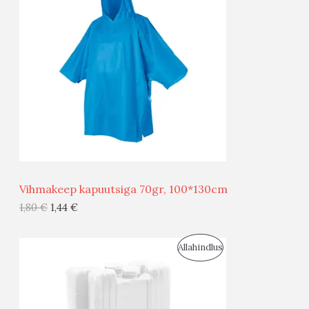
O
O
D
O
U
D
S
E
M
Ü
Ü
Vihmakeep kapuutsiga 70gr, 100*130cm
G
1,80
€
1,44
€
I
S
Allahindlus
S
O
T
O
O