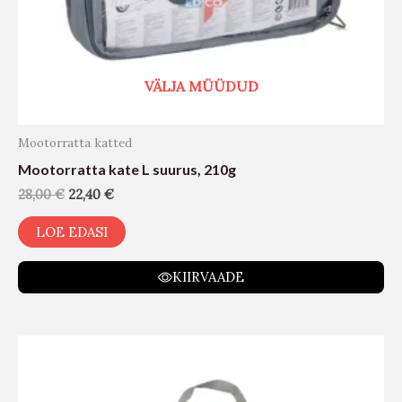
VÄLJA MÜÜDUD
Mootorratta katted
Mootorratta kate L suurus, 210g
28,00
€
22,40
€
LOE EDASI
KIIRVAADE