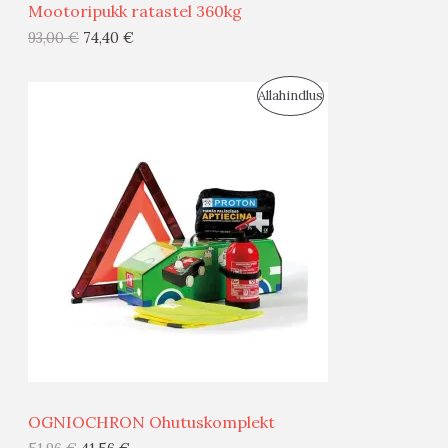
Mootoripukk ratastel 360kg
G
93,00
€
74,40
€
I
S
Allahindlus
S
O
T
O
O
D
O
U
D
S
E
M
Ü
Ü
OGNIOCHRON Ohutuskomplekt
G