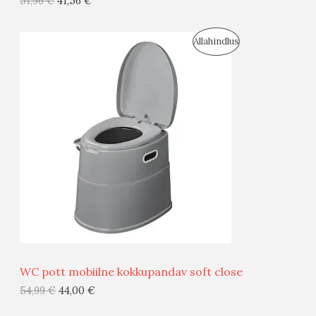
51,96
€
41,56
€
I
S
Allahindlus
S
O
T
O
O
D
O
U
D
S
E
M
Ü
Ü
WC pott mobiilne kokkupandav soft close
G
54,99
€
44,00
€
I