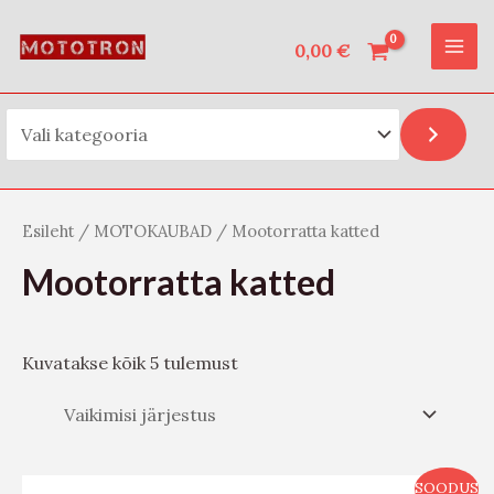
Vali kategooria
Skip
O
MAI
to
0,00
€
t
ME
content
s
i
Esileht
/
MOTOKAUBAD
/ Mootorratta katted
Mootorratta katted
Kuvatakse kõik 5 tulemust
SOODUS