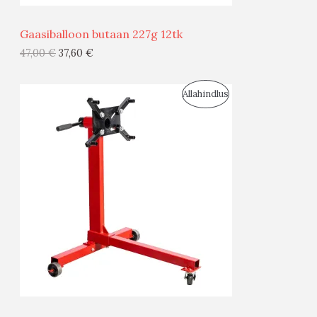
Ü
Gaasiballoon butaan 227g 12tk
G
47,00
€
37,60
€
I
S
Allahindlus
S
O
T
O
O
D
O
U
D
S
E
M
Ü
Ü