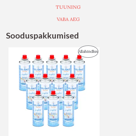
TUUNING
VABA AEG
Sooduspakkumised
S
Allahindlus
O
O
D
U
S
M
Ü