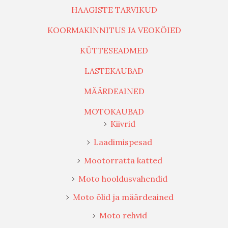
HAAGISTE TARVIKUD
KOORMAKINNITUS JA VEOKÖIED
KÜTTESEADMED
LASTEKAUBAD
MÄÄRDEAINED
MOTOKAUBAD
Kiivrid
Laadimispesad
Mootorratta katted
Moto hooldusvahendid
Moto õlid ja määrdeained
Moto rehvid