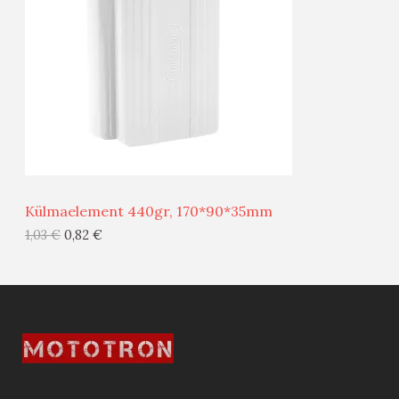
D
O
U
D
S
E
M
Ü
Ü
Külmaelement 440gr, 170*90*35mm
G
1,03
€
0,82
€
I
S
T
O
O