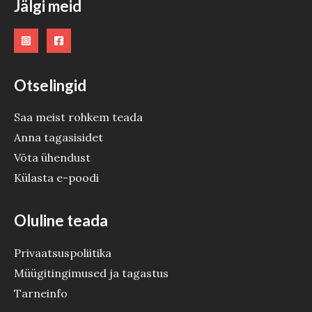
Jälgi meid
D
E
Otselingid
Saa meist rohkem teada
Anna tagasisidet
Võta ühendust
Külasta e-poodi
Oluline teada
Privaatsuspoliitika
Müügitingimused ja tagastus
Tarneinfo