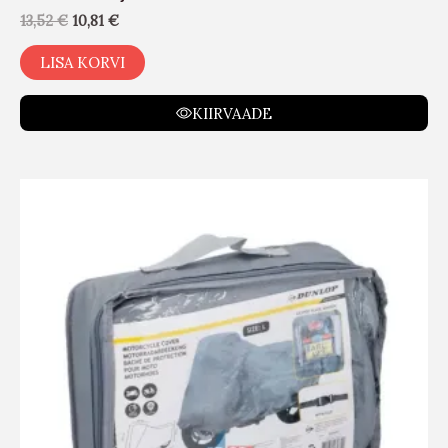
13,52
€
10,81
€
LISA KORVI
KIIRVAADE