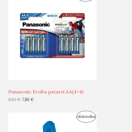
O
T
O
O
D
O
U
D
S
E
M
Ü
Ü
Panasonic Evolta patarei AA(4+4)
G
9,82
€
7,86
€
I
S
Allahindlus
S
O
T