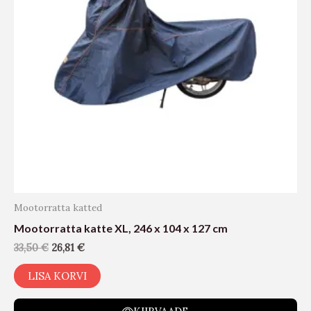
Mootorratta katted
Mootorratta katte XL, 246 x 104 x 127 cm
33,50
€
26,81
€
LISA KORVI