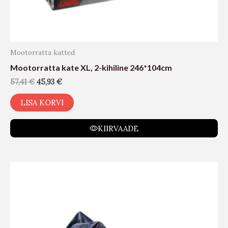
Mootorratta katted
Mootorratta kate XL, 2-kihiline 246*104cm
57,41
€
45,93
€
LISA KORVI
KIIRVAADE