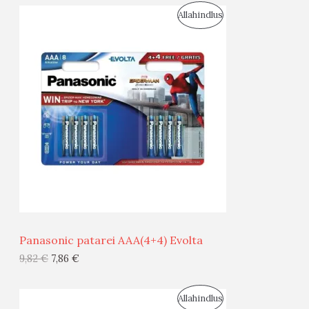
S
Allahindlus
S
O
T
O
O
D
O
U
D
S
E
M
Ü
Ü
Panasonic patarei AAA(4+4) Evolta
G
9,82
€
7,86
€
I
S
Allahindlus
S