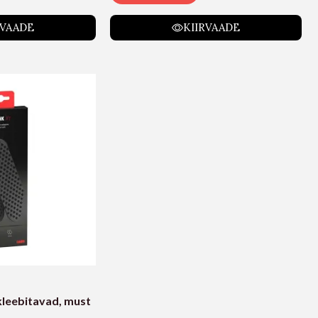
RVAADE
KIIRVAADE
kleebitavad, must