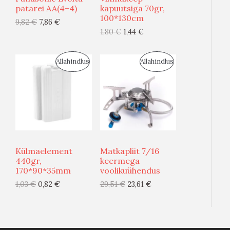
S
S
patarei AA(4+4)
kapuutsiga 70gr,
O
O
100*130cm
9,82
€
7,86
€
M
M
O
O
1,80
€
1,44
€
Ü
Ü
D
D
S
S
Allahindlus
Allahindlus
Ü
Ü
E
E
O
O
G
G
O
O
I
I
D
D
S
S
U
U
T
T
Külmaelement
Matkapliit 7/16
S
S
440gr,
keermega
O
O
170*90*35mm
voolikuühendus
M
M
O
O
1,03
€
0,82
€
29,51
€
23,61
€
Ü
Ü
D
D
Ü
Ü
E
E