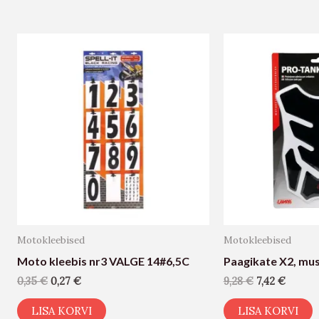
Motokleebised
Motokleebised
Moto kleebis nr3 VALGE 14#6,5C
Paagikate X2, mu
0,35
€
0,27
€
9,28
€
7,42
€
LISA KORVI
LISA KORVI