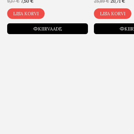
9,37
€
7,50
€
25,89
€
20,71
€
LISA KORVI
LISA KORVI
KIIRVAADE
KII