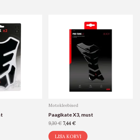
Motokleebised
st
Paagikate X3, must
9,30
€
7,44
€
LISA KORVI