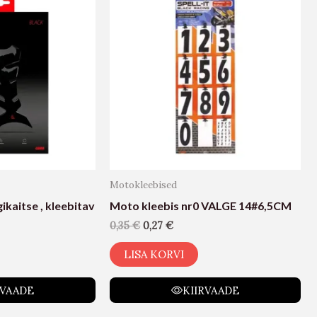
Motokleebised
kaitse , kleebitav
Moto kleebis nr0 VALGE 14#6,5CM
0,35
€
0,27
€
LISA KORVI
RVAADE
KIIRVAADE