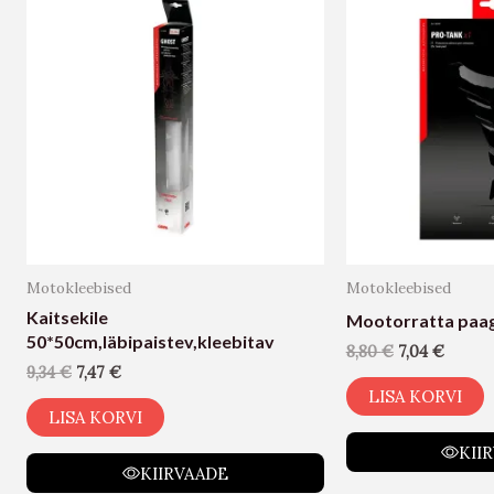
Motokleebised
Motokleebised
Kaitsekile
Mootorratta paagi
50*50cm,läbipaistev,kleebitav
8,80
€
7,04
€
9,34
€
7,47
€
LISA KORVI
LISA KORVI
KII
KIIRVAADE