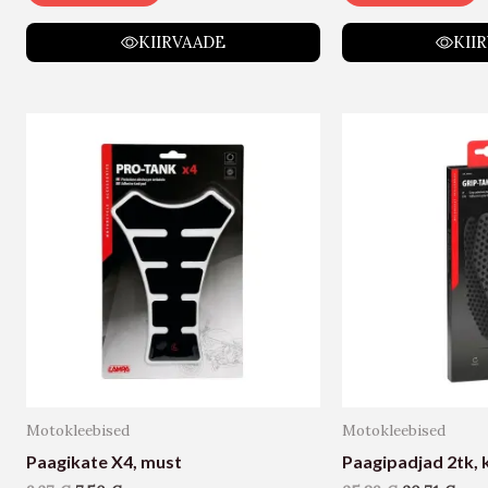
KIIRVAADE
KII
Motokleebised
Motokleebised
Paagikate X4, must
Paagipadjad 2tk, 