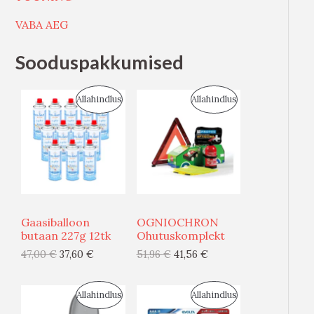
VABA AEG
Sooduspakkumised
S
S
Allahindlus
Allahindlus
O
O
O
O
D
D
U
U
Gaasiballoon
OGNIOCHRON
S
S
butaan 227g 12tk
Ohutuskomplekt
47,00
€
37,60
€
51,96
€
41,56
€
M
M
Ü
Ü
S
S
Allahindlus
Allahindlus
Ü
Ü