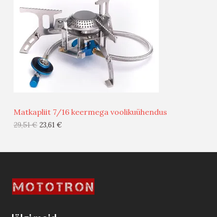
D
O
U
D
S
E
M
Ü
Ü
Matkapliit 7/16 keermega voolikuühendus
G
29,51
€
23,61
€
I
S
T
O
O