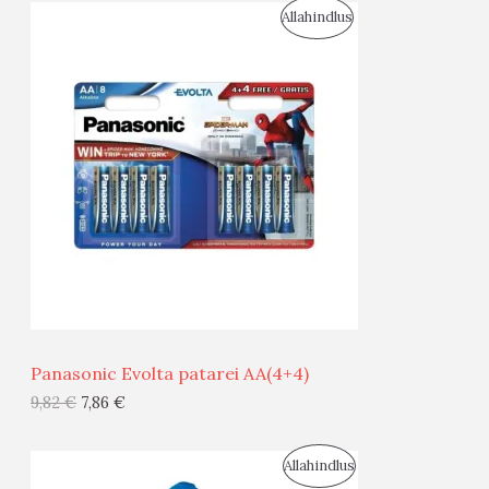
S
Allahindlus
S
O
T
O
O
D
O
U
D
S
E
M
Ü
Ü
Panasonic Evolta patarei AA(4+4)
G
9,82
€
7,86
€
I
S
Allahindlus
S