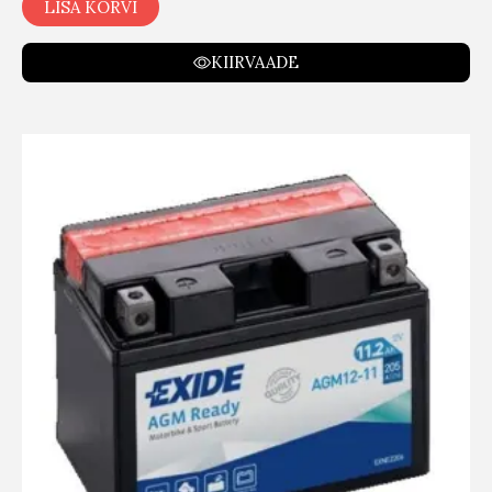
LISA KORVI
KIIRVAADE