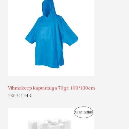
O
T
O
O
D
O
U
D
S
E
M
Ü
Ü
Vihmakeep kapuutsiga 70gr, 100*130cm
G
1,80
€
1,44
€
I
S
Allahindlus
S
O
T