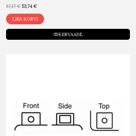
67,17
€
53,74
€
LISA KORVI
KIIRVAADE