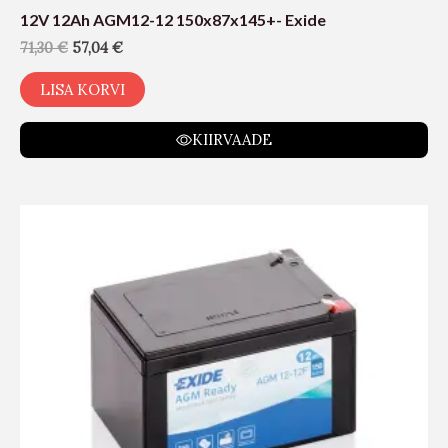
12V 12Ah AGM12-12 150x87x145+- Exide
71,30
€
57,04
€
LISA KORVI
KIIRVAADE