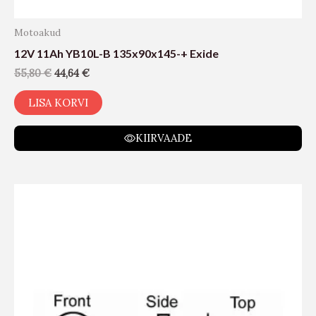
Motoakud
12V 11Ah YB10L-B 135x90x145-+ Exide
55,80
€
44,64
€
LISA KORVI
KIIRVAADE