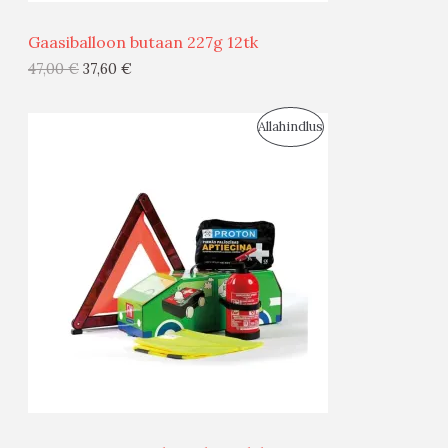
Ü
Gaasiballoon butaan 227g 12tk
G
47,00
€
37,60
€
I
S
Allahindlus
S
O
T
O
O
D
O
U
D
S
E
M
Ü
Ü