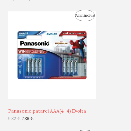
I
S
Allahindlus
S
O
T
O
O
D
O
U
D
S
E
M
Ü
Ü
Panasonic patarei AAA(4+4) Evolta
G
9,82
€
7,86
€
I