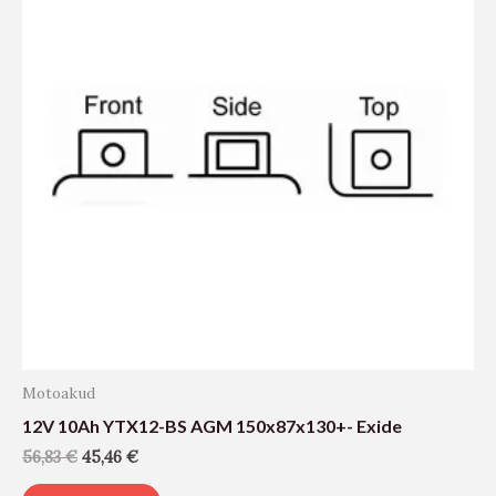
Motoakud
12V 10Ah YTX12-BS AGM 150x87x130+- Exide
56,83
€
45,46
€