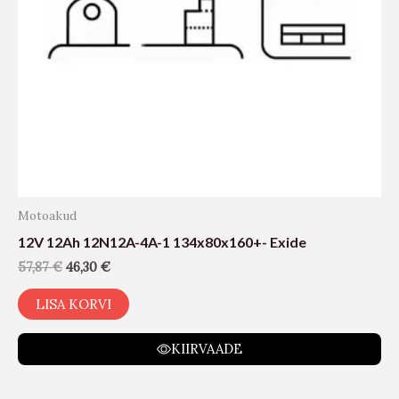
Motoakud
12V 12Ah 12N12A-4A-1 134x80x160+- Exide
57,87
€
46,30
€
LISA KORVI
KIIRVAADE