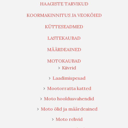
HAAGISTE TARVIKUD
KOORMAKINNITUS JA VEOKÖIED
KÜTTESEADMED
LASTEKAUBAD
MÄÄRDEAINED
MOTOKAUBAD
Kiivrid
Laadimispesad
Mootorratta katted
Moto hooldusvahendid
Moto õlid ja määrdeained
Moto rehvid