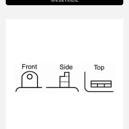
KIIRVAADE