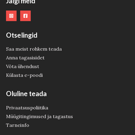
Jälgi meid
D
E
Otselingid
Saa meist rohkem teada
Anna tagasisidet
Võta ühendust
Külasta e-poodi
Oluline teada
Privaatsuspoliitika
Müügitingimused ja tagastus
Tarneinfo