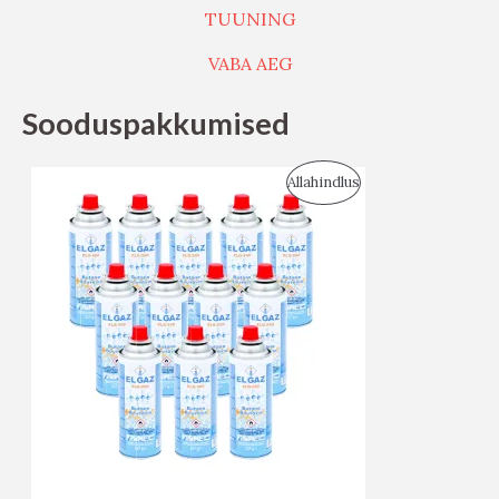
TUUNING
VABA AEG
Sooduspakkumised
S
Allahindlus
O
O
D
U
S
M
Ü