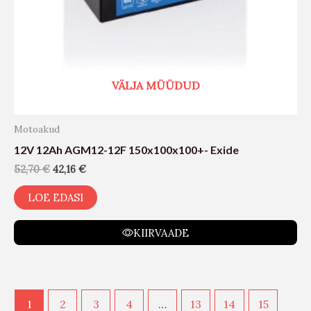
VÄLJA MÜÜDUD
Motoakud
12V 12Ah AGM12-12F 150x100x100+- Exide
52,70
€
42,16
€
LOE EDASI
KIIRVAADE
1
2
3
4
…
13
14
15