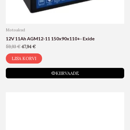
Motoakud
12V 11Ah AGM12-11 150x90x110+- Exide
59,93
€
47,94
€
LISA KORVI
KIIRVAADE