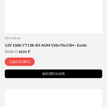
Motoakud
12V 10Ah YT12B-BS AGM 150x70x130+- Exide
55,80
€
44,64
€
LISA KORVI
KIIRVAADE