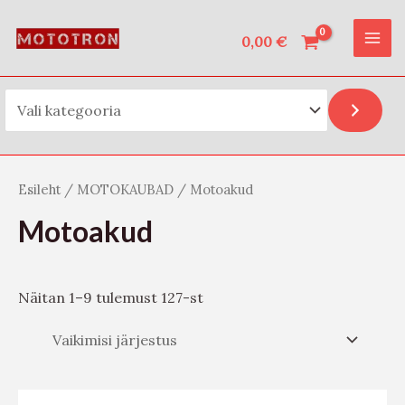
Vali kategooria
Skip
O
MAI
to
0,00
€
t
ME
content
s
i
Esileht
/
MOTOKAUBAD
/ Motoakud
Motoakud
Näitan 1–9 tulemust 127-st