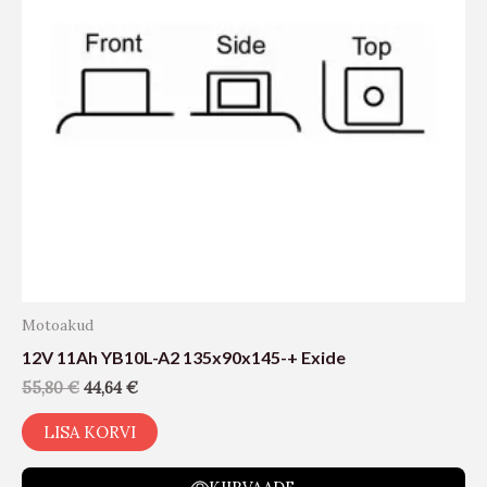
Motoakud
12V 11Ah YB10L-A2 135x90x145-+ Exide
55,80
€
44,64
€
LISA KORVI