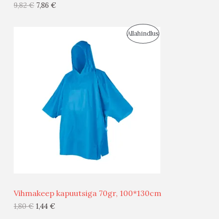
9,82
€
7,86
€
I
S
Allahindlus
S
O
T
O
O
D
O
U
D
S
E
M
Ü
Ü
Vihmakeep kapuutsiga 70gr, 100*130cm
G
1,80
€
1,44
€
I