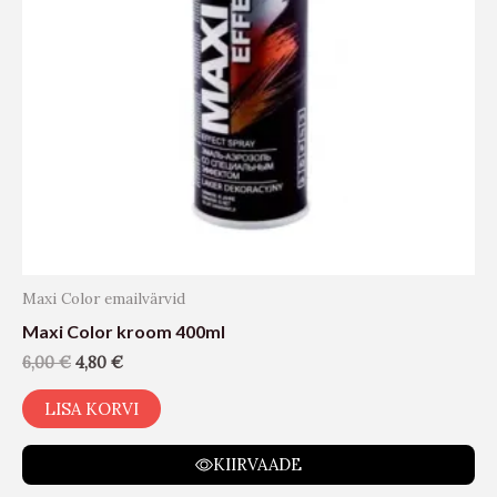
Maxi Color emailvärvid
Maxi Color kroom 400ml
6,00
€
4,80
€
LISA KORVI
KIIRVAADE