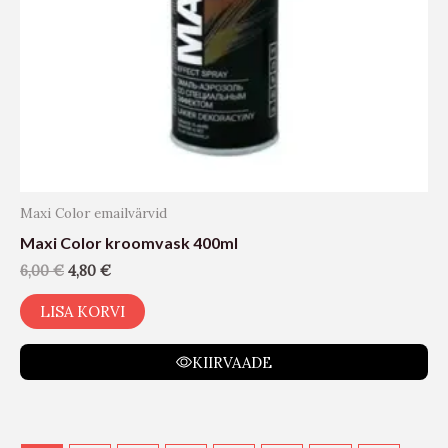
Maxi Color emailvärvid
Maxi Color kroomvask 400ml
6,00
€
4,80
€
LISA KORVI
KIIRVAADE