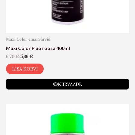
Maxi Color emailvärvid
Maxi Color Fluo roosa 400ml
6,70
€
5,36
€
LISA KORVI
KIIRVAADE