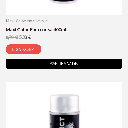
Maxi Color emailvärvid
Maxi Color Fluo roosa 400ml
6,70
€
5,36
€
LISA KORVI
KIIRVAADE