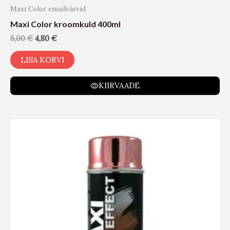
Maxi Color emailvärvid
Maxi Color kroomkuld 400ml
6,00
€
4,80
€
LISA KORVI
KIIRVAADE