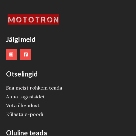
S
T
O
O
Jälgi meid
D
E
Otselingid
Saa meist rohkem teada
Anna tagasisidet
Võta ühendust
Külasta e-poodi
Oluline teada