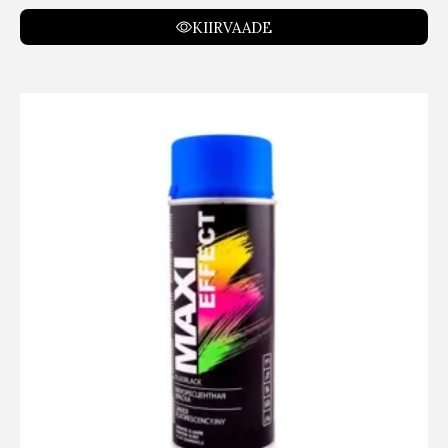
KIIRVAADE