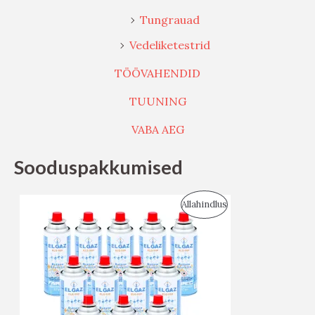
Tungrauad
Vedeliketestrid
TÖÖVAHENDID
TUUNING
VABA AEG
Sooduspakkumised
S
Allahindlus
O
O
D
U