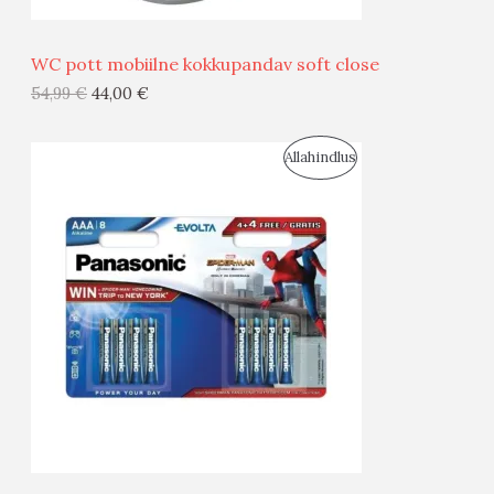
Ü
WC pott mobiilne kokkupandav soft close
G
54,99
€
44,00
€
I
S
Allahindlus
S
O
T
O
O
D
O
U
D
S
E
M
Ü
Ü