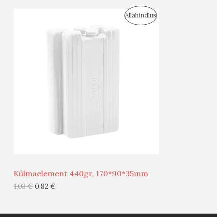
S
Allahindlus
S
O
T
O
O
D
O
U
D
S
E
M
Ü
Ü
Külmaelement 440gr, 170*90*35mm
G
1,03
€
0,82
€
I