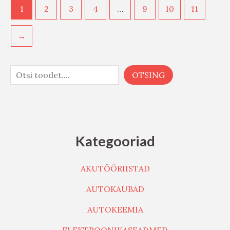
1
2
3
4
…
9
10
11
→
OTSING
Kategooriad
AKUTÖÖRIISTAD
AUTOKAUBAD
AUTOKEEMIA