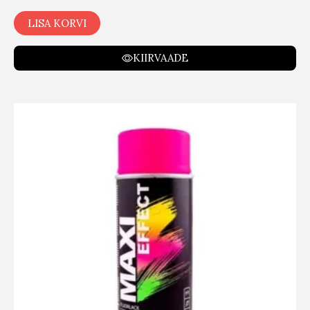
LISA KORVI
KIIRVAADE