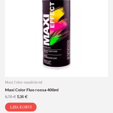
Maxi Color emailvärvid
Maxi Color Fluo roosa 400ml
6,70
€
5,36
€
LISA KORVI