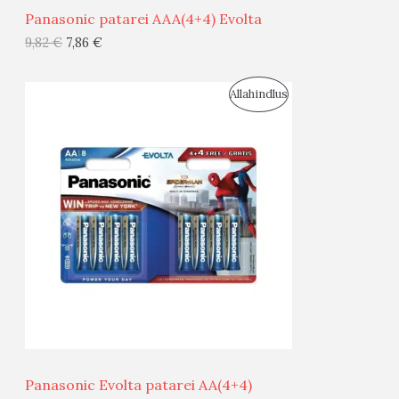
Panasonic patarei AAA(4+4) Evolta
G
9,82
€
7,86
€
I
S
Allahindlus
S
O
T
O
O
D
O
U
D
S
E
M
Ü
Ü
Panasonic Evolta patarei AA(4+4)
G