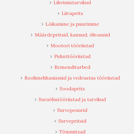
Lihvimistarvikud
Liivaprits
Lõikamine ja puurimine
Määrdepritsid, kannud, õlivannid
Mootori tööriistad
Piduritööriistad
Remonditarbed
Roolimehhanismid ja vedrustus tööriistad
Soodaprits
Suruõhutööriistad ja tarvikud
Survepesurid
Survepritsid
Tõmmitsad