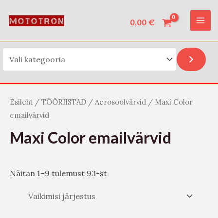
Vali kategooria
Skip
O
MAI
to
0,00
€
t
ME
content
s
i
Esileht
/
TÖÖRIISTAD
/
Aerosoolvärvid
/ Maxi Color
emailvärvid
Maxi Color emailvärvid
Näitan 1–9 tulemust 93-st