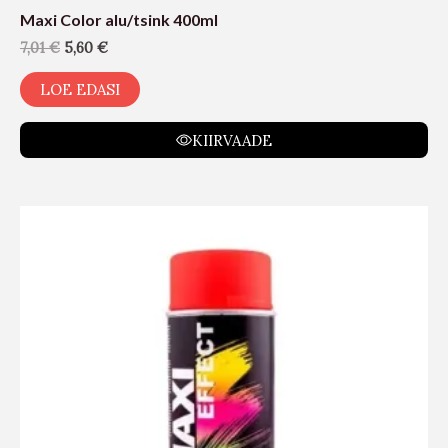
Maxi Color alu/tsink 400ml
7,01
€
5,60
€
LOE EDASI
KIIRVAADE