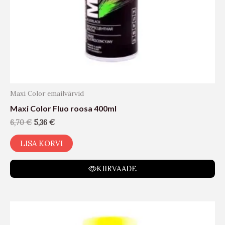
Maxi Color emailvärvid
Maxi Color Fluo roosa 400ml
6,70
€
5,36
€
LISA KORVI
KIIRVAADE