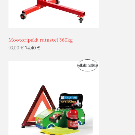
E
M
Ü
Ü
Mootoripukk ratastel 360kg
G
93,00
€
74,40
€
I
S
Allahindlus
S
O
T
O
O
D
O
U
D
S
E
M