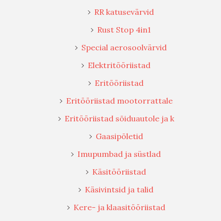
RR katusevärvid
Rust Stop 4in1
Special aerosoolvärvid
Elektritööriistad
Eritööriistad
Eritööriistad mootorrattale
Eritööriistad sõiduautole ja k
Gaasipõletid
Imupumbad ja süstlad
Käsitööriistad
Käsivintsid ja talid
Kere- ja klaasitööriistad