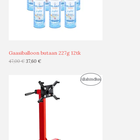
S
M
Ü
Ü
Gaasiballoon butaan 227g 12tk
G
47,00
€
37,60
€
I
S
Allahindlus
S
O
T
O
O
D
O
U
D
S