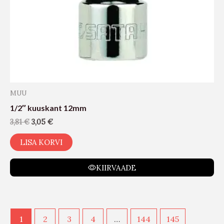
MUU
1/2″ kuuskant 12mm
3,81
€
3,05
€
LISA KORVI
KIIRVAADE
1
2
3
4
…
144
145