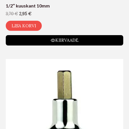
1/2″ kuuskant 10mm
3,70
€
2,95
€
LISA KORVI
KIIRVAADE