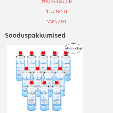
TÖÖVAHENDID
TUUNING
VABA AEG
Sooduspakkumised
S
Allahindlus
O
O
D
U
S
M