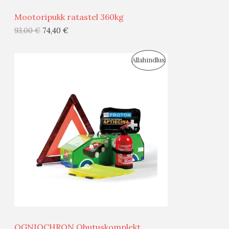
Ü
Mootoripukk ratastel 360kg
G
93,00
€
74,40
€
I
S
Allahindlus
S
O
T
O
O
D
O
U
D
S
E
M
Ü
Ü
OGNIOCHRON Ohutuskomplekt