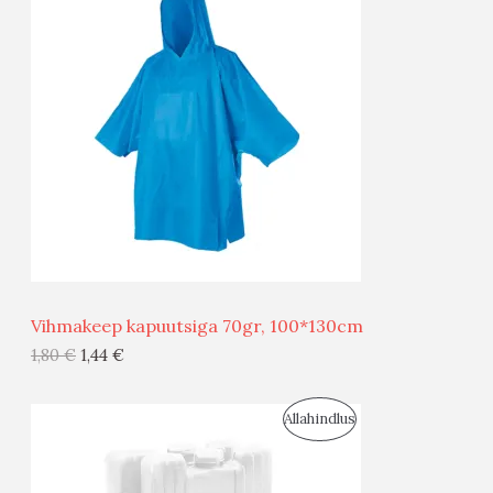
O
T
O
O
D
O
U
D
S
E
M
Ü
Ü
Vihmakeep kapuutsiga 70gr, 100*130cm
G
1,80
€
1,44
€
I
S
Allahindlus
S
O
T