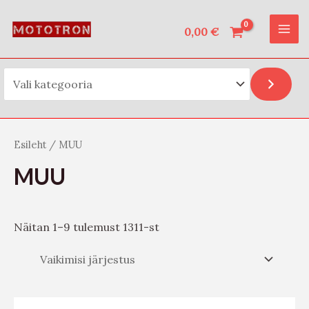
Vali kategooria
Skip
O
MAI
to
0,00
€
t
ME
content
s
i
Esileht
/ MUU
MUU
Näitan 1–9 tulemust 1311-st