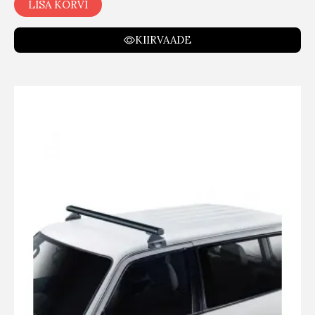
LISA KORVI
KIIRVAADE