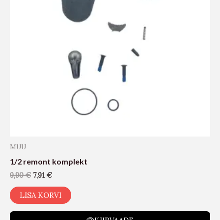
MUU
1/2 remont komplekt
9,90
€
7,91
€
LISA KORVI