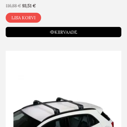
116,88
€
93,51
€
LISA KORVI
KIIRVAADE