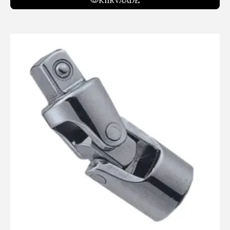
KIIRVAADE