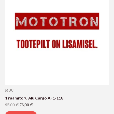
MUU
1 raamitoru Alu Cargo AF1-118
95,00
€
76,00
€