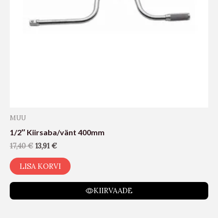
MUU
1/2″ Kiirsaba/vänt 400mm
17,40
€
13,91
€
LISA KORVI
KIIRVAADE