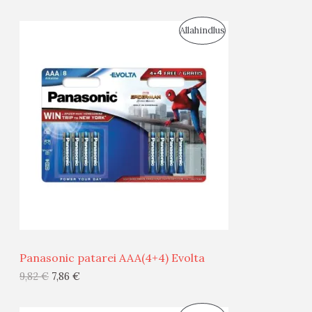
I
S
Allahindlus
S
O
T
O
O
D
O
U
D
S
E
M
Ü
Ü
Panasonic patarei AAA(4+4) Evolta
G
9,82
€
7,86
€
I