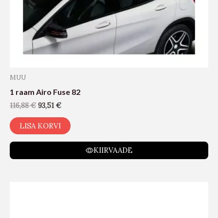
MUU
1 raam Airo Fuse 82
116,88
€
93,51
€
LISA KORVI
KIIRVAADE