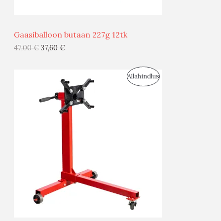
Ü
Ü
Gaasiballoon butaan 227g 12tk
G
47,00
€
37,60
€
I
S
Allahindlus
S
O
T
O
O
D
O
U
D
S
E
M
Ü