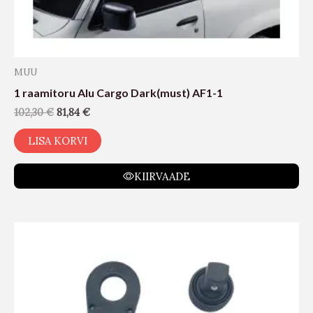
MUU
1 raamitoru Alu Cargo Dark(must) AF1-1
102,30
€
81,84
€
LISA KORVI
KIIRVAADE