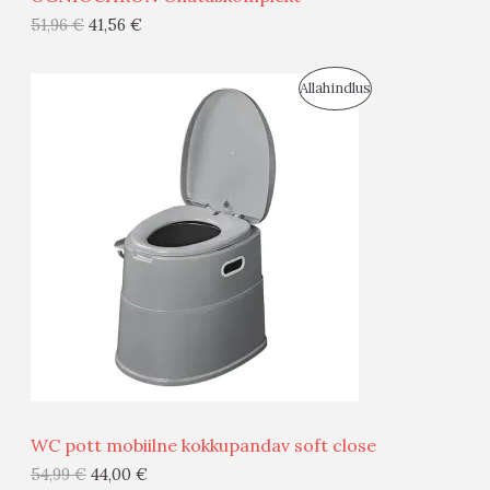
G
51,96
€
41,56
€
I
S
Allahindlus
S
O
T
O
O
D
O
U
D
S
E
M
Ü
Ü
WC pott mobiilne kokkupandav soft close
G
54,99
€
44,00
€