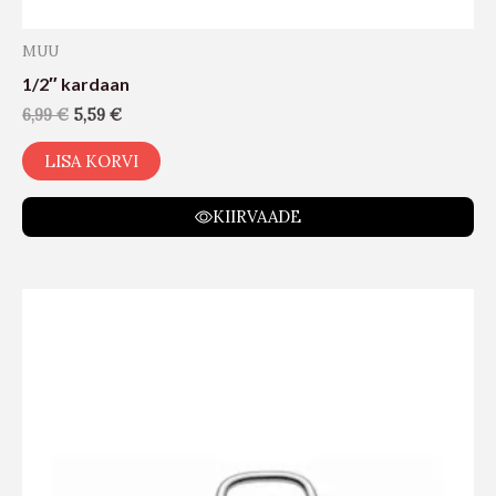
MUU
1/2″ kardaan
6,99
€
5,59
€
LISA KORVI
KIIRVAADE