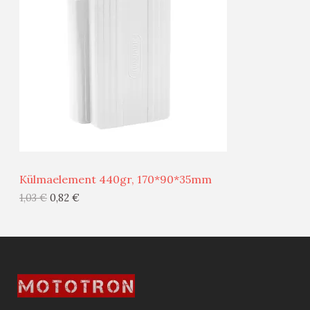
O
O
D
O
U
D
S
E
M
Ü
Ü
Külmaelement 440gr, 170*90*35mm
G
1,03
€
0,82
€
I
S
T
O