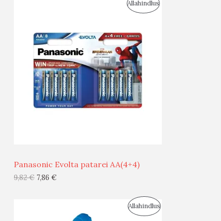
S
Allahindlus
S
O
T
O
O
D
O
U
D
S
E
M
Ü
Ü
Panasonic Evolta patarei AA(4+4)
G
9,82
€
7,86
€
I
S
Allahindlus
S