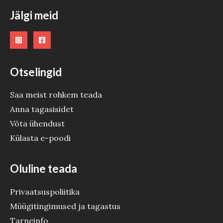
O
Jälgi meid
D
E
Otselingid
Saa meist rohkem teada
Anna tagasisidet
Võta ühendust
Külasta e-poodi
Oluline teada
Privaatsuspoliitika
Müügitingimused ja tagastus
Tarneinfo