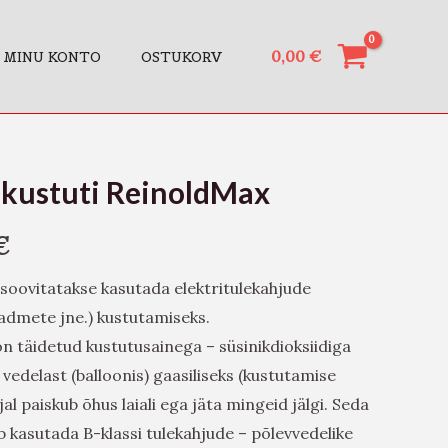
0,00
€
MINU KONTO
OSTUKORV
ekustuti ReinoldMax
€
soovitatakse kasutada elektritulekahjude
iseadmete jne.) kustutamiseks.
n täidetud kustutusainega – süsinikdioksiidiga
vedelast (balloonis) gaasiliseks (kustutamise
al paiskub õhus laiali ega jäta mingeid jälgi. Seda
b kasutada B-klassi tulekahjude – põlevvedelike