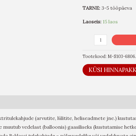
TARNE:
3-5 tööpäeva
Laoseis:
15 laos
Tootekood:
M-S103-6806.
KÜSI HINNAPAK
ritulekahjude (arvutite, lülitite, heliseadmete jne.) kustu
e muutub vedelast (balloonis) gaasiliseks (kustutamise hetke
ada B-klassi tulekahjude – põlevvedelike või vedelduvate aine