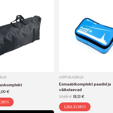
BAD
AUTOKAUBAD
Esmaabikomplekt paadid ja
uskomplekt
väikelaevad
6,00
€
22,65
€
18,13
€
ORVI
LISA KORVI