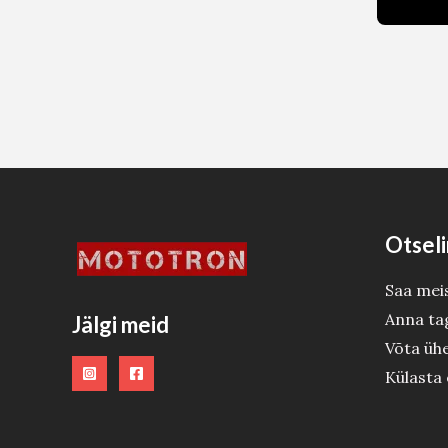
Otseli
Saa mei
Anna ta
Jälgi meid
Võta üh
Külasta