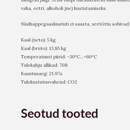
vaha, eetri, alkoholi jne) kustutamiseks.
Süsihappegaaskustuti ei saasta, seetõttu sobivad
Kaal (neto): 5 kg
Kaal (bruto): 13,85 kg
Temperatuuri piirid: -30ºC…+60ºC
Tulekahju allikad: 70B
Kasutusaeg: 21.97s
Tulekustutusvahend: CO2
Seotud tooted