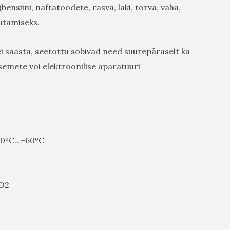
bensiini, naftatoodete, rasva, laki, tõrva, vaha,
tutamiseks.
i saasta, seetõttu sobivad need suurepäraselt ka
semete või elektroonilise aparatuuri
-30ºC…+60ºC
CO2