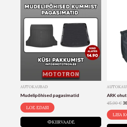
AUTOKAUBAD
AUTOKAU
Mudelipõhised pagasimatid
ARK ohut
45,00
€
3
LOE EDASI
LISA K
KIIRVAADE