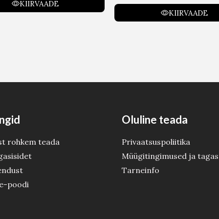
KIIRVAADE
KIIRVAADE
ngid
Oluline teada
st rohkem teada
Privaatsuspoliitika
gasisidet
Müügitingimused ja tagas
endust
Tarneinfo
 e-poodi