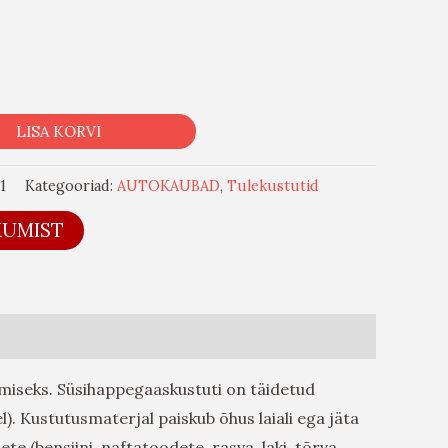
LISA KORVI
1
Kategooriad:
AUTOKAUBAD
,
Tulekustutid
KUMIST
tamiseks. Süsihappegaaskustuti on täidetud
l). Kustutusmaterjal paiskub õhus laiali ega jäta
te (bensiini, naftatoodete, rasva, laki, tõrva,