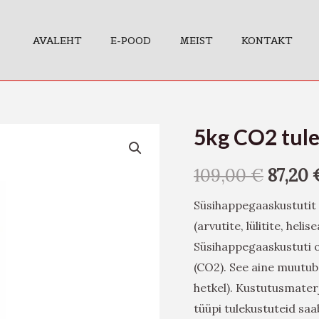
AVALEHT
E-POOD
MEIST
KONTAKT
5kg CO2 tul
5kg
CO2
109,00
€
87,20
tulekustuti
ReinoldMax
Süsihappegaaskustutit 
kogus
(arvutite, lülitite, hel
Süsihappegaaskustuti o
(CO2). See aine muutub 
hetkel). Kustutusmaterj
tüüpi tulekustuteid saa