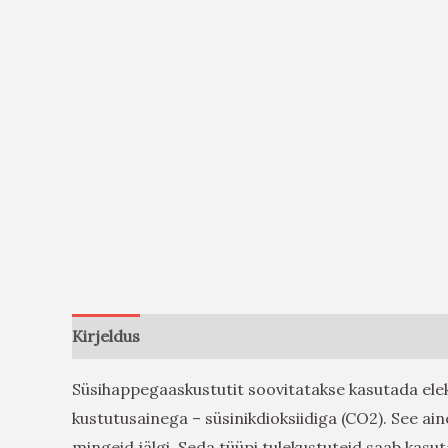
Kirjeldus
Arvustused (0)
Süsihappegaaskustutit soovitatakse kasutada elekt
kustutusainega – süsinikdioksiidiga (CO2). See ain
mingeid jälgi. Seda tüüpi tulekustuteid saab kasut