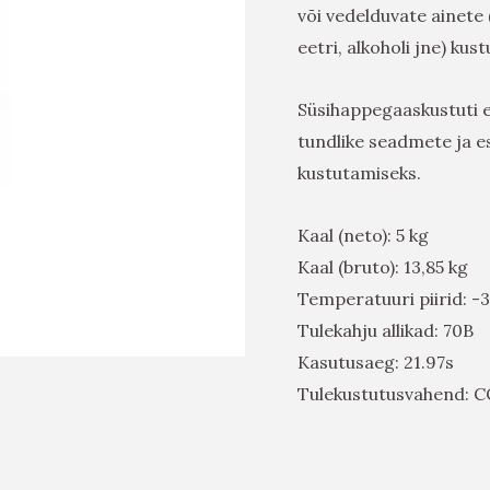
või vedelduvate ainete (
eetri, alkoholi jne) kus
Süsihappegaaskustuti e
tundlike seadmete ja e
kustutamiseks.
Kaal (neto): 5 kg
Kaal (bruto): 13,85 kg
Temperatuuri piirid: 
Tulekahju allikad: 70B
Kasutusaeg: 21.97s
Tulekustutusvahend: 