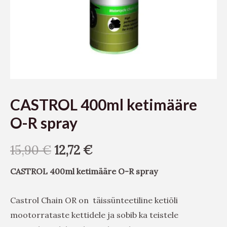
CASTROL 400ml ketimääre
O-R spray
15,90
€
12,72
€
CASTROL 400ml ketimääre O-R spray
Castrol Chain OR on täissünteetiline ketiõli
mootorrataste kettidele ja sobib ka teistele