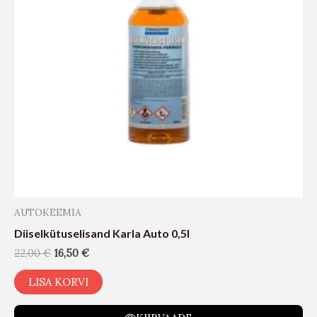
AUTOKEEMIA
Diiselkütuselisand Karla Auto 0,5l
22,00
€
16,50
€
LISA KORVI