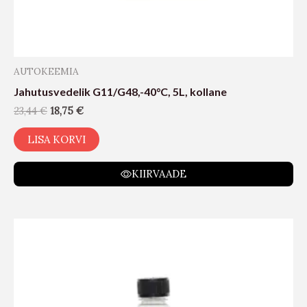
AUTOKEEMIA
Jahutusvedelik G11/G48,-40°C, 5L, kollane
23,44
€
18,75
€
LISA KORVI
KIIRVAADE