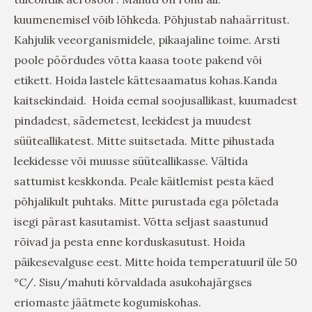
kuumenemisel võib lõhkeda. Põhjustab nahaärritust.
Kahjulik veeorganismidele, pikaajaline toime. Arsti
poole pöördudes võtta kaasa toote pakend või
etikett. Hoida lastele kättesaamatus kohas.Kanda
kaitsekindaid. Hoida eemal soojusallikast, kuumadest
pindadest, sädemetest, leekidest ja muudest
süüteallikatest. Mitte suitsetada. Mitte pihustada
leekidesse või muusse süüteallikasse. Vältida
sattumist keskkonda. Peale käitlemist pesta käed
põhjalikult puhtaks. Mitte purustada ega põletada
isegi pärast kasutamist. Võtta seljast saastunud
rõivad ja pesta enne korduskasutust. Hoida
päikesevalguse eest. Mitte hoida temperatuuril üle 50
°C/. Sisu/mahuti kõrvaldada asukohajärgses
eriomaste jäätmete kogumiskohas.