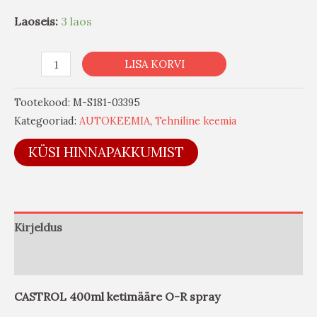
Laoseis:
3 laos
LISA KORVI
Tootekood:
M-S181-03395
Kategooriad:
AUTOKEEMIA
,
Tehniline keemia
KÜSI HINNAPAKKUMIST
Kirjeldus
Arvustused (0)
CASTROL 400ml ketimääre O-R spray