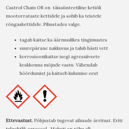
Castrol Chain OR on täissünteetiline ketiõli
mootorrataste kettidele ja sobib ka teistele
rõngaskettidele. Pihustades valge.
tagab kaitse ka äärmuslikes tingimustes
suurepärane nakkuvus ja talub hästi vett
korrosioonikaitse isegi agressiivsete
keskkonna mõjude vastu. Vähendab
hõõrdumist ja kaitseb kulumise eest
Ettevaatust.
Põhjustab tugevat silmade ärritust. Eriti
tuleohtlik aerosool . Mahuti on rõhu all: