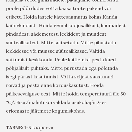
poole pöördudes võtta kaasa toote pakend või
etikett. Hoida lastele kättesaamatus kohas.Kanda
kaitsekindaid. Hoida eemal soojusallikast, kuumadest
pindadest, sädemetest, leekidest ja muudest
süüteallikatest. Mitte suitsetada. Mitte pihustada
leekidesse või muusse süüteallikasse. Vältida
sattumist keskkonda. Peale käitlemist pesta käed
põhjalikult puhtaks. Mitte purustada ega põletada
isegi pärast kasutamist. Võtta seljast saastunud
rõivad ja pesta enne korduskasutust. Hoida
päikesevalguse eest. Mitte hoida temperatuuril üle 50
°C/. Sisu/mahuti kõrvaldada asukohajärgses
eriomaste jäätmete kogumiskohas.
TARNE:
1-5 tööpäeva