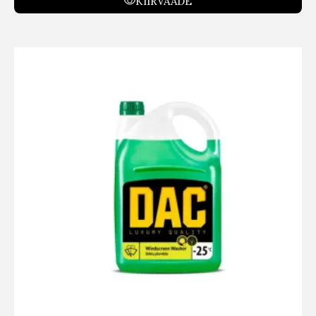
KIIRVAADE