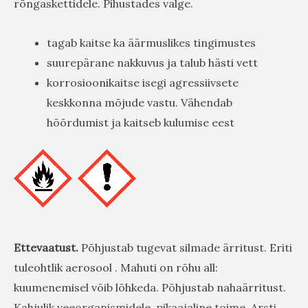
rõngaskettidele. Pihustades valge.
tagab kaitse ka äärmuslikes tingimustes
suurepärane nakkuvus ja talub hästi vett
korrosioonikaitse isegi agressiivsete
keskkonna mõjude vastu. Vähendab
hõõrdumist ja kaitseb kulumise eest
Ettevaatust.
Põhjustab tugevat silmade ärritust. Eriti
tuleohtlik aerosool . Mahuti on rõhu all:
kuumenemisel võib lõhkeda. Põhjustab nahaärritust.
Kahjulik veeorganismidele, pikaajaline toime. Arsti