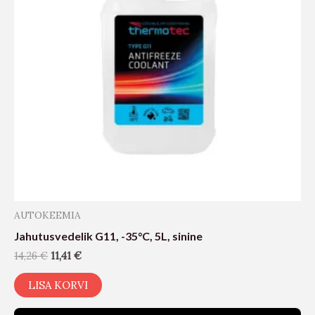
AUTOKEEMIA
Jahutusvedelik G11, -35°C, 5L, sinine
14,26
€
11,41
€
LISA KORVI