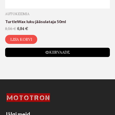
AUTOKEEMIA
TurtleWax luku jääsulataja 50ml
8,56
€
6,84
€
LISA KORVI
KIIRVAADE
Jälgi meid