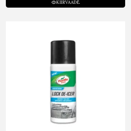
KIIRVAADE