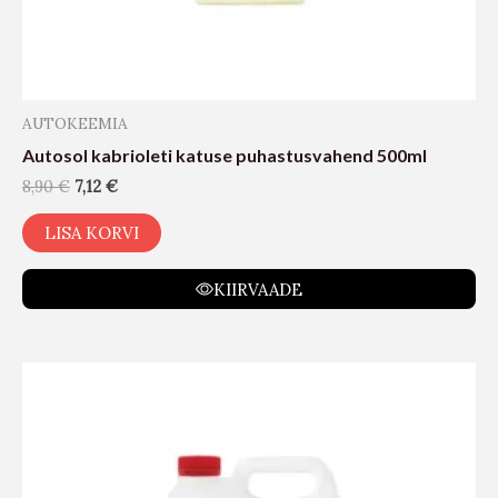
AUTOKEEMIA
Autosol kabrioleti katuse puhastusvahend 500ml
8,90
€
7,12
€
LISA KORVI
KIIRVAADE