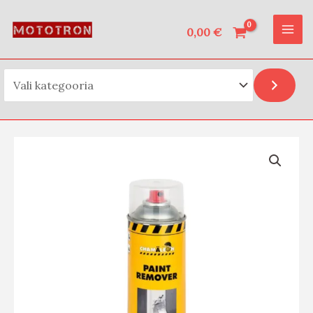
Vali kategooria
Skip
MAI
to
0,00
€
ME
content
Chamäleon
värvieemaldaja
400ml
kogus