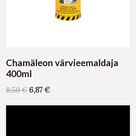
Chamäleon värvieemaldaja
400ml
8,59
€
6,87
€