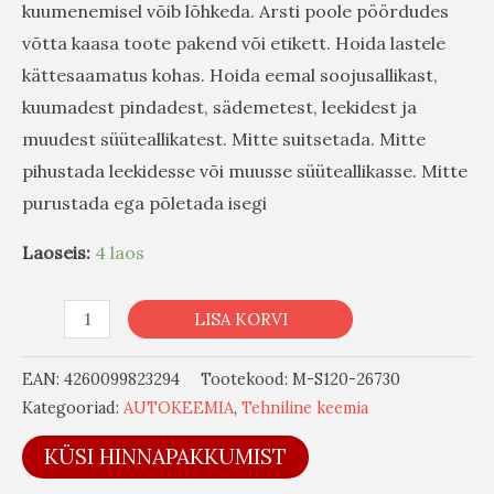
kuumenemisel võib lõhkeda. Arsti poole pöördudes
võtta kaasa toote pakend või etikett. Hoida lastele
kättesaamatus kohas. Hoida eemal soojusallikast,
kuumadest pindadest, sädemetest, leekidest ja
muudest süüteallikatest. Mitte suitsetada.
Mitte
pihustada leekidesse või muusse süüteallikasse.
Mitte
purustada ega põletada isegi
Laoseis:
4 laos
LISA KORVI
EAN:
4260099823294
Tootekood:
M-S120-26730
Kategooriad:
AUTOKEEMIA
,
Tehniline keemia
KÜSI HINNAPAKKUMIST