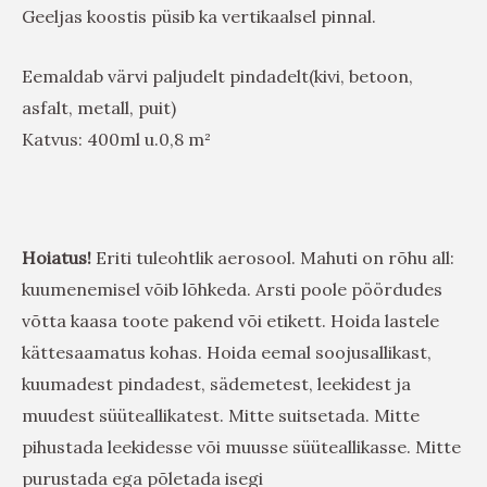
Geeljas koostis püsib ka vertikaalsel pinnal.
Eemaldab värvi paljudelt pindadelt(kivi, betoon,
asfalt, metall, puit)
Katvus: 400ml u.0,8 m²
Hoiatus!
Eriti tuleohtlik aerosool. Mahuti on rõhu all:
kuumenemisel võib lõhkeda. Arsti poole pöördudes
võtta kaasa toote pakend või etikett. Hoida lastele
kättesaamatus kohas. Hoida eemal soojusallikast,
kuumadest pindadest, sädemetest, leekidest ja
muudest süüteallikatest. Mitte suitsetada.
Mitte
pihustada leekidesse või muusse süüteallikasse.
Mitte
purustada ega põletada isegi