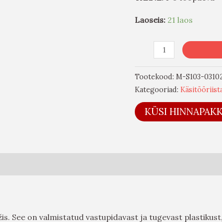
Laoseis:
21 laos
Tootekood:
M-S103-0310
Kategooriad:
Käsitööriist
KÜSI HINNAPAK
žis. See on valmistatud vastupidavast ja tugevast plastikus