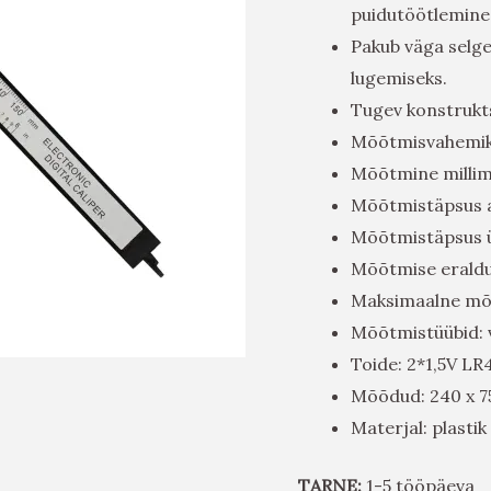
puidutöötlemine,
Pakub väga selg
lugemiseks.
Tugev konstrukt
Mõõtmisvahemik:
Mõõtmine millime
Mõõtmistäpsus a
Mõõtmistäpsus ü
Mõõtmise erald
Maksimaalne mõõ
Mõõtmistüübid: v
Toide: 2*1,5V LR
Mõõdud: 240 x 7
Materjal: plastik
TARNE:
1-5 tööpäeva