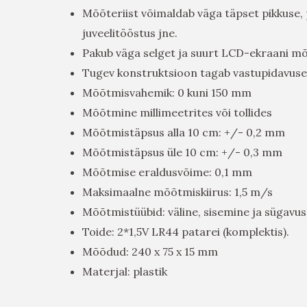
Mõõteriist võimaldab väga täpset pikkuse,
juveelitööstus jne.
Pakub väga selget ja suurt LCD-ekraani m
Tugev konstruktsioon tagab vastupidavuse
Mõõtmisvahemik: 0 kuni 150 mm
Mõõtmine millimeetrites või tollides
Mõõtmistäpsus alla 10 cm: +/- 0,2 mm
Mõõtmistäpsus üle 10 cm: +/- 0,3 mm
Mõõtmise eraldusvõime: 0,1 mm
Maksimaalne mõõtmiskiirus: 1,5 m/s
Mõõtmistüübid: väline, sisemine ja sügavus
Toide: 2*1,5V LR44 patarei (komplektis).
Mõõdud: 240 x 75 x 15 mm
Materjal: plastik