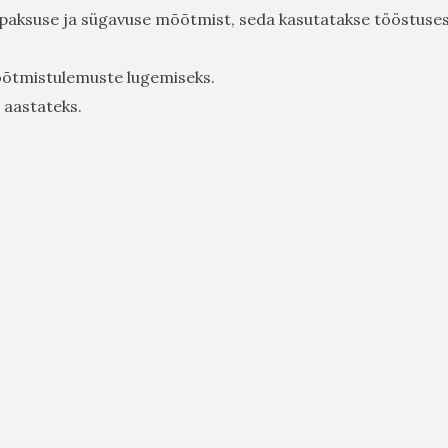
 paksuse ja sügavuse mõõtmist, seda kasutatakse tööstuses
õõtmistulemuste lugemiseks.
 aastateks.