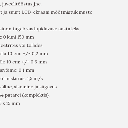
 juveelitööstus jne.
et ja suurt LCD-ekraani mõõtmistulemuste
sioon tagab vastupidavuse aastateks.
 0 kuni 150 mm
etrites või tollides
lla 10 cm: +/- 0,2 mm
le 10 cm: +/- 0,3 mm
usvõime: 0,1 mm
tmiskiirus: 1,5 m/s
äline, sisemine ja sügavus
44 patarei (komplektis).
5 x 15 mm