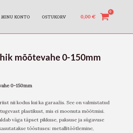
0,00
€
MINU KONTO
OSTUKORV
nihik mõõtevahe 0-150mm
evahe 0-150mm
ist nii kodus kui ka garaažis. See on valmistatud
 tugevast plastikust, mis ei moonuta mõõtmisi.
ldab väga täpset pikkuse, paksuse ja sügavuse
asutatakse tööstuses: metallitöötlemine,