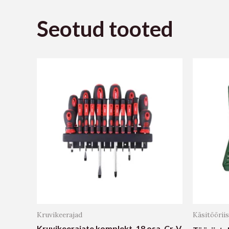
Seotud tooted
Kruvikeerajad
Käsitöörii
Kruvikeerajate komplekt, 18 osa, Cr-V,