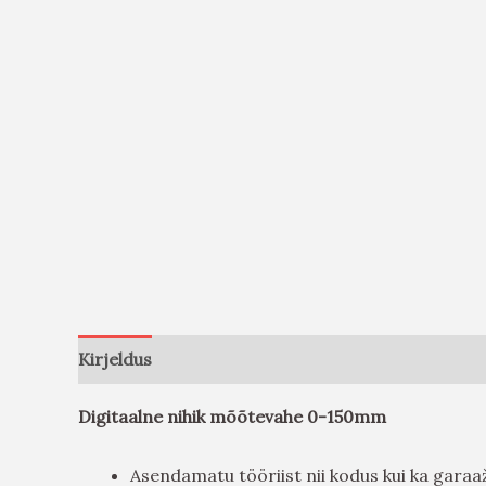
Kirjeldus
Arvustused (0)
Digitaalne nihik mõõtevahe 0-150mm
Asendamatu tööriist nii kodus kui ka garaa