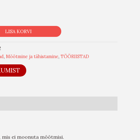
LISA KORVI
2
ad
,
Mõõtmine ja tähistamine
,
TÖÖRIISTAD
KUMIST
t, mis ei moonuta mõõtmisi.