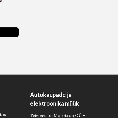
sa
Autokaupade ja
elektroonika müük
tus
Teie ees on Mototron OÜ –