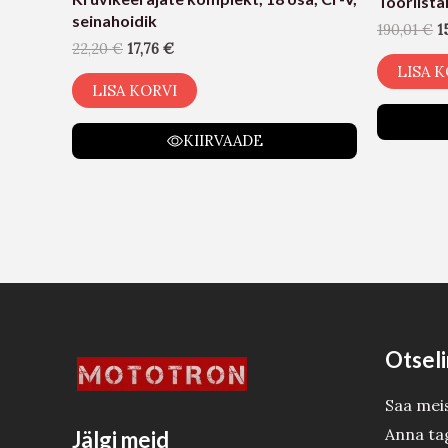
Tööriista
seinahoidik
190,01
€
1
22,20
€
17,76
€
LISA K
LISA KORVI
KIIRVAADE
Otseli
Saa mei
Anna ta
Jälgi meid