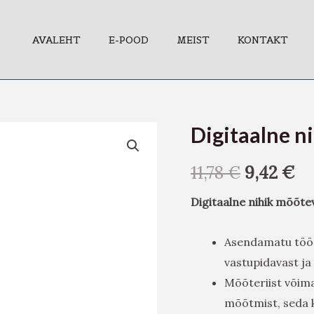
AVALEHT
E-POOD
MEIST
KONTAKT
Digitaalne 
Digitaalne
nihik
11,78
€
9,42
€
mõõtevahe
0-
Digitaalne nihik mõõt
150mm
kogus
Asendamatu tööri
vastupidavast ja
Mõõteriist võima
mõõtmist, seda k