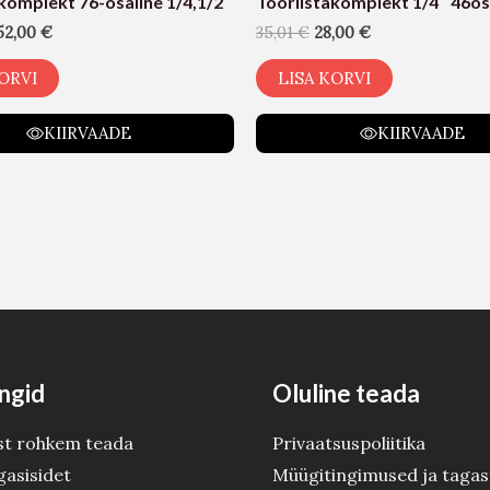
komplekt 76-osaline 1/4,1/2
Tööriistakomplekt 1/4″ 46o
52,00
€
35,01
€
28,00
€
ORVI
LISA KORVI
KIIRVAADE
KIIRVAADE
ngid
Oluline teada
st rohkem teada
Privaatsuspoliitika
gasisidet
Müügitingimused ja tagas