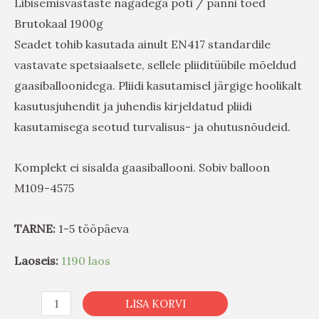
Libisemisvastaste nagadega poti / panni toed
Brutokaal 1900g
Seadet tohib kasutada ainult EN417 standardile
vastavate spetsiaalsete, sellele pliiditüübile mõeldud
gaasiballoonidega. Pliidi kasutamisel järgige hoolikalt
kasutusjuhendit ja juhendis kirjeldatud pliidi
kasutamisega seotud turvalisus- ja ohutusnõudeid.
Komplekt ei sisalda gaasiballooni. Sobiv balloon
M109-4575
TARNE:
1-5 tööpäeva
Laoseis:
1190 laos
LISA KORVI