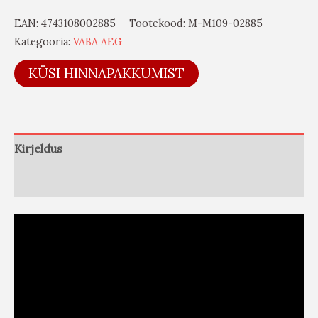
EAN:
4743108002885
Tootekood:
M-M109-02885
Kategooria:
VABA AEG
KÜSI HINNAPAKKUMIST
Kirjeldus
Arvustused (0)