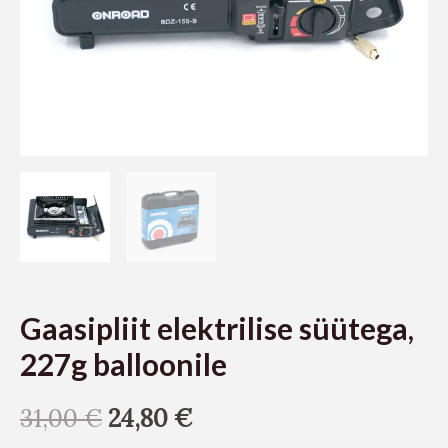
Gaasipliit elektrilise süütega,
227g balloonile
31,00
€
24,80
€