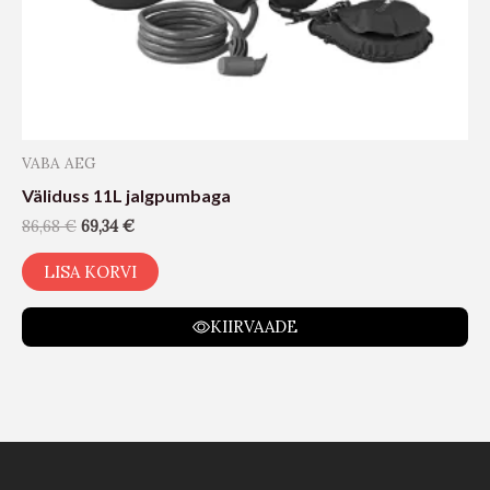
VABA AEG
Väliduss 11L jalgpumbaga
86,68
€
69,34
€
LISA KORVI
KIIRVAADE