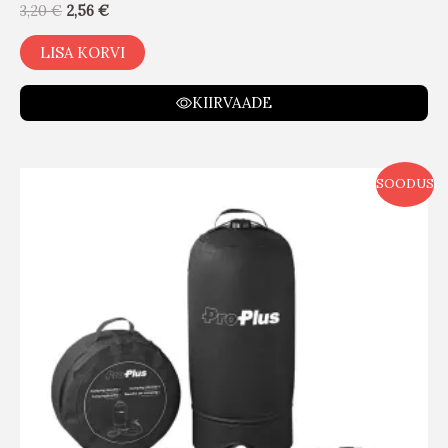
3,20
€
2,56
€
LISA KORVI
KIIRVAADE
SOODUS