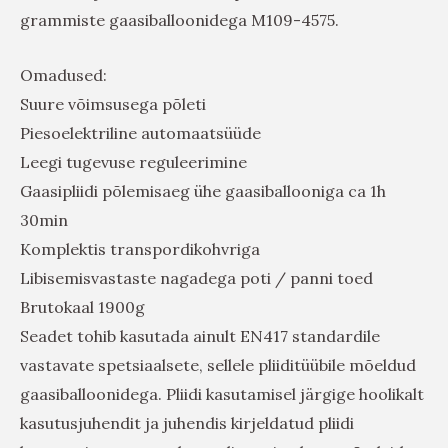
grammiste gaasiballoonidega M109-4575.
Omadused:
Suure võimsusega põleti
Piesoelektriline automaatsüüde
Leegi tugevuse reguleerimine
Gaasipliidi põlemisaeg ühe gaasiballooniga ca 1h
30min
Komplektis transpordikohvriga
Libisemisvastaste nagadega poti / panni toed
Brutokaal 1900g
Seadet tohib kasutada ainult EN417 standardile
vastavate spetsiaalsete, sellele pliiditüübile mõeldud
gaasiballoonidega. Pliidi kasutamisel järgige hoolikalt
kasutusjuhendit ja juhendis kirjeldatud pliidi