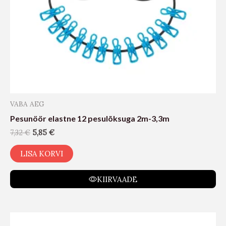
VABA AEG
Pesunöör elastne 12 pesulõksuga 2m-3,3m
7,32
€
5,85
€
LISA KORVI
KIIRVAADE