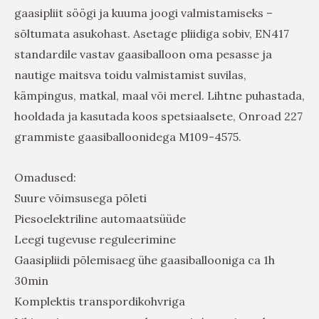
gaasipliit söögi ja kuuma joogi valmistamiseks –
sõltumata asukohast. Asetage pliidiga sobiv, EN417
standardile vastav gaasiballoon oma pesasse ja
nautige maitsva toidu valmistamist suvilas,
kämpingus, matkal, maal või merel. Lihtne puhastada,
hooldada ja kasutada koos spetsiaalsete, Onroad 227
grammiste gaasiballoonidega M109-4575.
Omadused:
Suure võimsusega põleti
Piesoelektriline automaatsüüde
Leegi tugevuse reguleerimine
Gaasipliidi põlemisaeg ühe gaasiballooniga ca 1h
30min
Komplektis transpordikohvriga