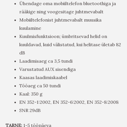
Ühendage oma mobiiltelefon bluetoothiga ja
rääkige ning voogesitage juhtmevabalt
Mobiiltelefonist juhtmevabalt muusika
kuulamine
Kuulmisfunktsioon; ümbritsevad helid on
kuuldavad, kuid välistatud, kui helitase ületab 82
dB
Laadimisaeg ca 3,5 tundi
Varustatud AUX sisendiga
Kaasas laadimiskaabel
Tööaeg ca 50 tundi
Kaal: 350 g
EN 352-1:2002, EN 352-6:2002, EN 352-8:2008
SNR 29dB
TARNE:
1-5 tööpäeva