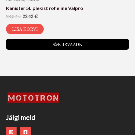
Kanister 5L plekist roheline Valpro
28,02
€
22,42
€
LISA KORVI
KIIRVAADE
Jälgi meid