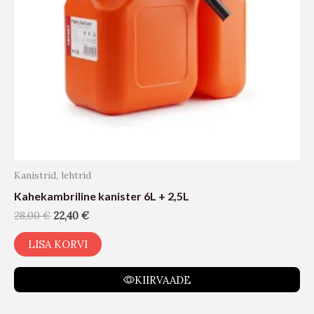
Kanistrid, lehtrid
Kahekambriline kanister 6L + 2,5L
28,00
€
22,40
€
LISA KORVI
KIIRVAADE