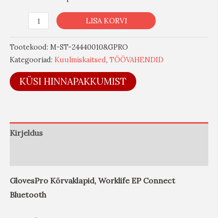
LISA KORVI
Tootekood:
M-ST-24440010&GPRO
Kategooriad:
Kuulmiskaitsed
,
TÖÖVAHENDID
KÜSI HINNAPAKKUMIST
Kirjeldus
Arvustused (0)
GlovesPro Kõrvaklapid, Worklife EP Connect
Bluetooth