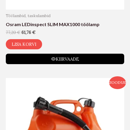
Töölambid, taskulambid
Osram LEDinspect SLIM MAX1000 töölamp
77,20
€
61,76
€
LISA KORVI
KIIRVAADE
SOODUS