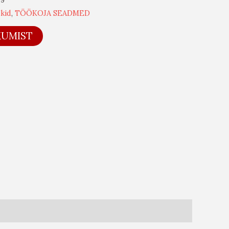
ukid
,
TÖÖKOJA SEADMED
KUMIST