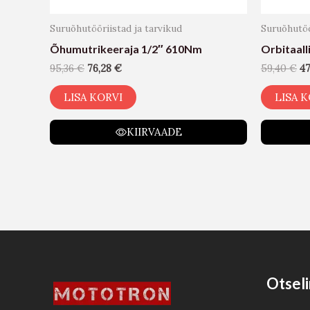
Suruõhutööriistad ja tarvikud
Suruõhutöö
Õhumutrikeeraja 1/2″ 610Nm
Orbitaal
95,36
€
76,28
€
59,40
€
4
LISA KORVI
LISA K
KIIRVAADE
Otseli