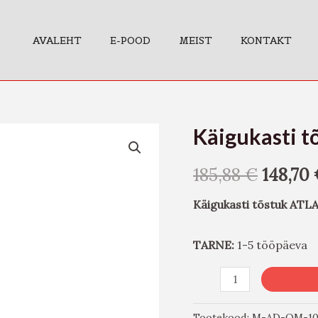
AVALEHT
E-POOD
MEIST
KONTAKT
Käigukasti t
Käigukasti
tõstuk
185,88
€
148,70
ATLAS
HD,
Käigukasti tõstuk ATL
600kg
kogus
TARNE:
1-5 tööpäeva
Tootekood:
M-AD-OM-10