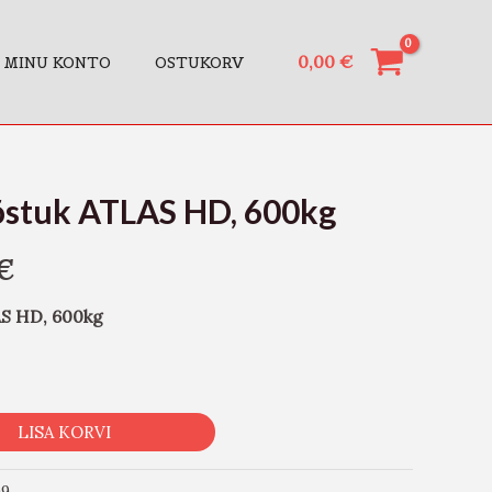
0,00
€
MINU KONTO
OSTUKORV
õstuk ATLAS HD, 600kg
€
AS HD, 600kg
LISA KORVI
9