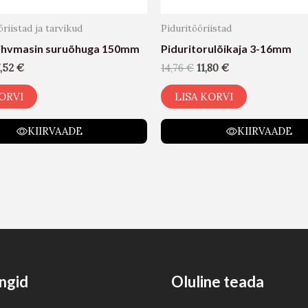
riistad ja tarvikud
Piduritööriistad
lihvmasin suruõhuga 150mm
Piduritorulõikaja 3-16mm
7,52
€
14,76
€
11,80
€
ORVI
LISA KORVI
KIIRVAADE
KIIRVAADE
ngid
Oluline teada