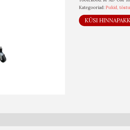
Kategooriad:
Pukid, tõst
KÜSI HINNAPAK