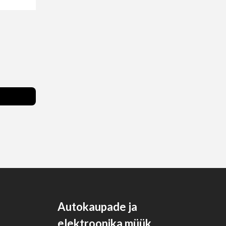
Autokaupade ja
elektroonika müük