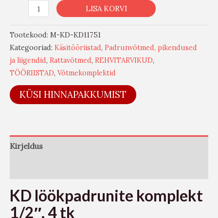
LISA KORVI
Tootekood:
M-KD-KD11751
Kategooriad:
Käsitööriistad
,
Padrunvõtmed, pikendused
ja liigendid
,
Rattavõtmed
,
REHVITARVIKUD
,
TÖÖRIISTAD
,
Võtmekomplektid
KÜSI HINNAPAKKUMIST
Kirjeldus
Arvustused (0)
KD löökpadrunite komplekt
1/2″, 4 tk