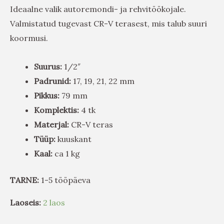
Ideaalne valik autoremondi- ja rehvitöökojale.
Valmistatud tugevast CR-V terasest, mis talub suuri
koormusi.
Suurus:
1/2″
Padrunid:
17, 19, 21, 22 mm
Pikkus:
79 mm
Komplektis:
4 tk
Materjal:
CR-V teras
Tüüp:
kuuskant
Kaal:
ca 1 kg
TARNE:
1-5 tööpäeva
Laoseis:
2 laos