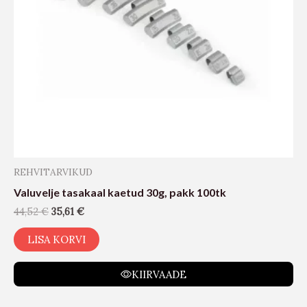
REHVITARVIKUD
Valuvelje tasakaal kaetud 30g, pakk 100tk
44,52
€
35,61
€
LISA KORVI
KIIRVAADE