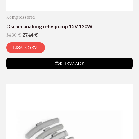
Kompressorid
Osram analoog rehvipump 12V 120W
34,30
€
27,44
€
LISA KORVI
KIIRVAADE