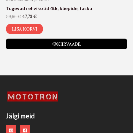
Tugevad rehvikotid 4tk, käepide, tasku
59,66
€
47,73
€
LISA KORVI
KIIRVAADE
Jälgi meid