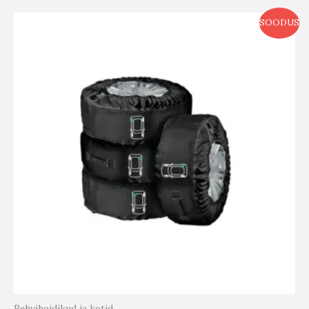
SOODUS
Rehvihoidikud ja kotid