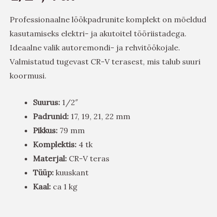
Professionaalne löökpadrunite komplekt on mõeldud
kasutamiseks elektri- ja akutoitel tööriistadega.
Ideaalne valik autoremondi- ja rehvitöökojale.
Valmistatud tugevast CR-V terasest, mis talub suuri
koormusi.
Suurus:
1/2″
Padrunid:
17, 19, 21, 22 mm
Pikkus:
79 mm
Komplektis:
4 tk
Materjal:
CR-V teras
Tüüp:
kuuskant
Kaal:
ca 1 kg