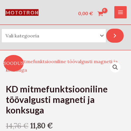
Vali kategooria
Skip
MAI
to
0,00
€
ME
content
KD
SOODUS
mitmefunktsiooniline
töövalgusti
magneti
KD mitmefunktsiooniline
ja
töövalgusti magneti ja
konksuga
konksuga
kogus
14,76
€
11,80
€