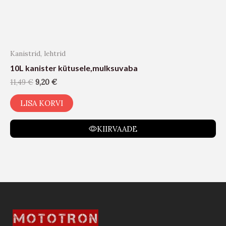
Kanistrid, lehtrid
10L kanister kütusele,mulksuvaba
11,49
€
9,20
€
LISA KORVI
KIIRVAADE