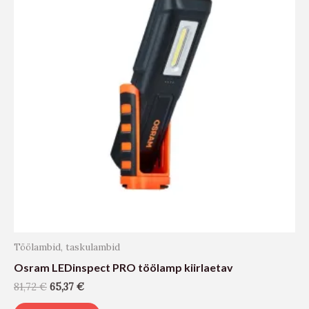
Töölambid, taskulambid
Osram LEDinspect PRO töölamp kiirlaetav
81,72
€
65,37
€