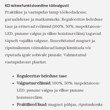
KD mitmefunktsiooniline töövalgusti
Praktiline ja vastupidav lamp töökodadesse,
garaažidesse ja matkamiseks. Reguleeritav heleduse
tase ja erinevad režiimid (100%, 50%, inspektsioon-
LED, punane valgus ja vilkuv hoiatusrežiim) tagavad
täpselt vajaliku valguse. Sisseehitatud magnet ja
riputuskumm võimaldavad lampi kinnitada või
riputada igale sobivale pinnale. Valmistatud
vastupidavast plastist.
Reguleeritav heleduse tase
Valgustusrežiimid:
100%, 50%, inspektsioon-
LED; punane valgus ja vilkuv punane
hoiatusrežiim
Praktilised lisad:
magnet põhjas, riputuskonks