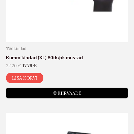
Töökindad
Kummikindad (XL) 80tk/pk mustad
22,20
€
17,76
€
LISA KORVI
KIIRVAADE