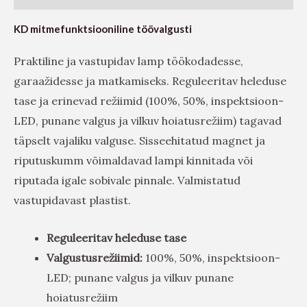
KD mitmefunktsiooniline töövalgusti
Praktiline ja vastupidav lamp töökodadesse,
garaažidesse ja matkamiseks. Reguleeritav heleduse
tase ja erinevad režiimid (100%, 50%, inspektsioon-
LED, punane valgus ja vilkuv hoiatusrežiim) tagavad
täpselt vajaliku valguse. Sisseehitatud magnet ja
riputuskumm võimaldavad lampi kinnitada või
riputada igale sobivale pinnale. Valmistatud
vastupidavast plastist.
Reguleeritav heleduse tase
Valgustusrežiimid:
100%, 50%, inspektsioon-
LED; punane valgus ja vilkuv punane
hoiatusrežiim