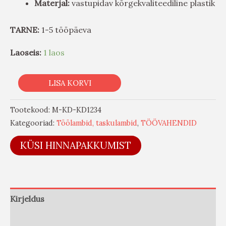
Materjal:
vastupidav kõrgekvaliteediline plastik
TARNE:
1-5 tööpäeva
Laoseis:
1 laos
LISA KORVI
Tootekood:
M-KD-KD1234
Kategooriad:
Töölambid, taskulambid
,
TÖÖVAHENDID
KÜSI HINNAPAKKUMIST
Kirjeldus
Arvustused (0)