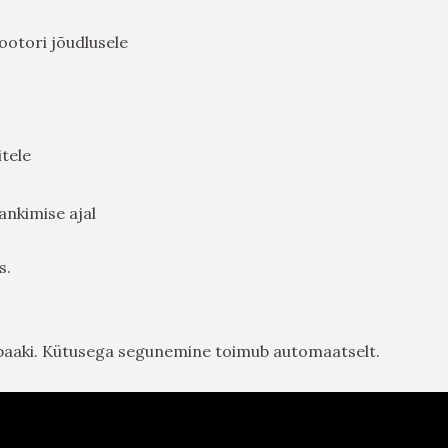
otori jõudlusele
itele
tankimise ajal
s.
sepaaki. Kütusega segunemine toimub automaatselt.