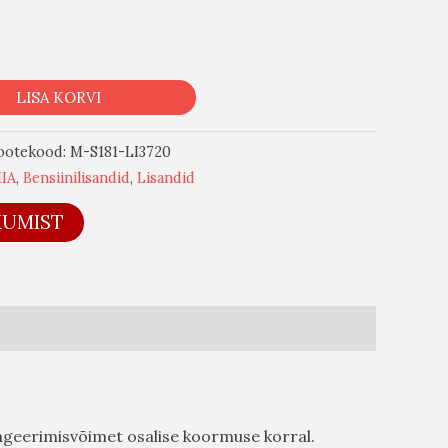
LISA KORVI
ootekood:
M-S181-LI3720
IA
,
Bensiinilisandid
,
Lisandid
KUMIST
eageerimisvõimet osalise koormuse korral.