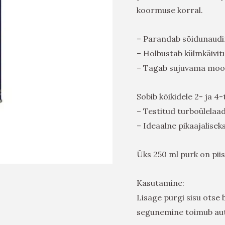
koormuse korral.
– Parandab sõidunaudi
– Hõlbustab külmkäivit
– Tagab sujuvama moo
Sobib kõikidele 2- ja 4-
– Testitud turboülelaad
– Ideaalne pikaajalisek
Üks 250 ml purk on piisa
Kasutamine:
Lisage purgi sisu otse
segunemine toimub au