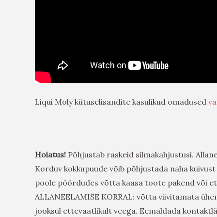
Liqui Moly kütuselisandite kasulikud omadused
va
Hoiatus!
Põhjustab raskeid silmakahjustusi. Allane
Korduv kokkupuude võib põhjustada naha kuivust võ
poole pöördudes võtta kaasa toote pakend või eti
ALLANEELAMISE KORRAL: võtta viivitamata üh
jooksul ettevaatlikult veega. Eemaldada kontaktlä