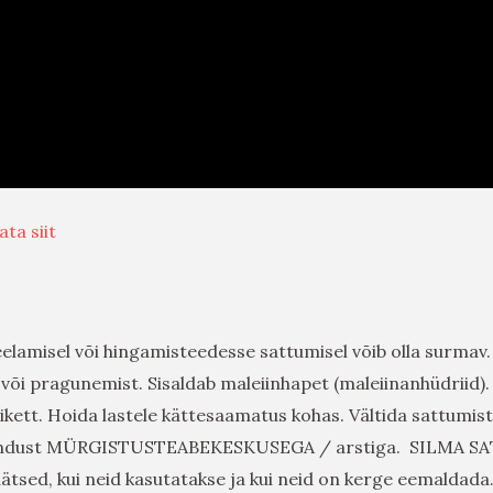
ata siit
elamisel või hingamisteedesse sattumisel võib olla surmav.
i pragunemist. Sisaldab maleiinhapet (maleiinanhüdriid). Võ
kett. Hoida lastele kättesaamatus kohas. Vältida sattumist
endust MÜRGISTUSTEABEKESKUSEGA / arstiga. SILMA SA
ätsed, kui neid kasutatakse ja kui neid on kerge eemaldada