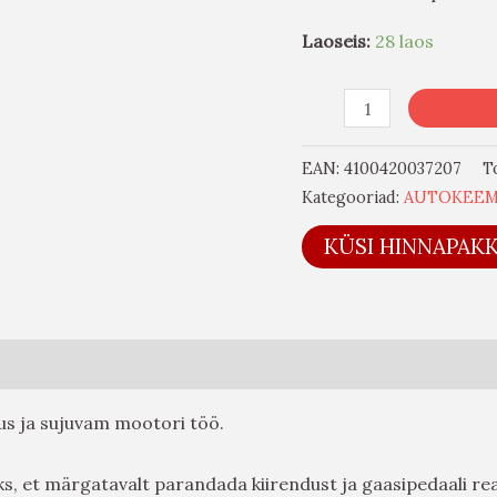
Laoseis:
28 laos
EAN:
4100420037207
T
Kategooriad:
AUTOKEEM
KÜSI HINNAPAK
us ja sujuvam mootori töö.
leks, et märgatavalt parandada kiirendust ja gaasipedaali r