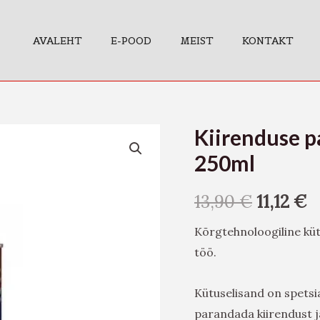
AVALEHT
E-POOD
MEIST
KONTAKT
Kiirenduse p
Kiirenduse
paranduslisand
250ml
bensiin
250ml
13,90
€
11,12
€
kogus
Kõrgtehnoloogiline küt
töö.
Kütuselisand on spetsia
parandada kiirendust j