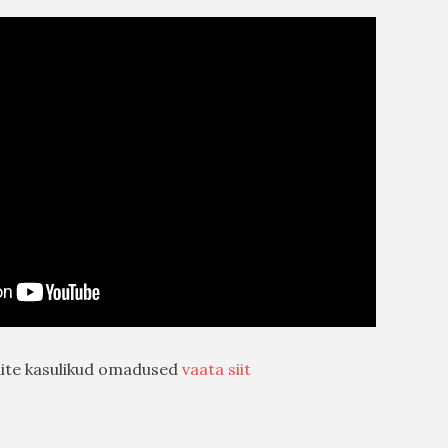
dite kasulikud omadused
vaata siit