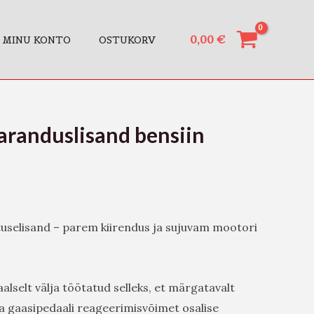
0,00
€
MINU KONTO
OSTUKORV
aranduslisand bensiin
uselisand – parem kiirendus ja sujuvam mootori
alselt välja töötatud selleks, et märgatavalt
a gaasipedaali reageerimisvõimet osalise