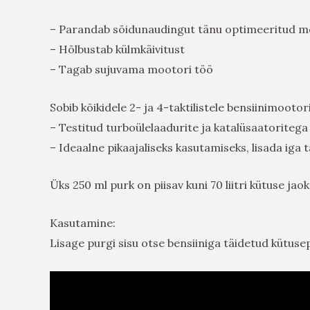
– Parandab sõidunaudingut tänu optimeeritud mo
– Hõlbustab külmkäivitust
– Tagab sujuvama mootori töö
Sobib kõikidele 2- ja 4-taktilistele bensiinimootor
– Testitud turboülelaadurite ja katalüsaatoritega
– Ideaalne pikaajaliseks kasutamiseks, lisada iga 
Üks 250 ml purk on piisav kuni 70 liitri kütuse jaok
Kasutamine:
Lisage purgi sisu otse bensiiniga täidetud kütu