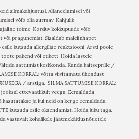
eid silmakahjustusi. Allaneelamisel või
misel võib olla surmav. Kahjulik
ajaline toime. Korduv kokkupuude võib
t või pragunemist. Sisaldab maleiinhapet
 esile kutsuda allergilise reaktsiooni. Arsti poole
toote pakend või etikett. Hoida lastele
ältida sattumist keskkonda. Kanda kaitseprille /
MISE KORRAL: võtta viivitamata ühendust
USEGA / arstiga. SILMA SATTUMISE KORRAL:
jooksul ettevaatlikult veega. Eemaldada
d kasutatakse ja kui neid on kerge eemaldada.
TTE kutsuda esile oksendamist. Hoida luku taga.
da vastavalt kohalikele jäätmekäitlusnõuetele.