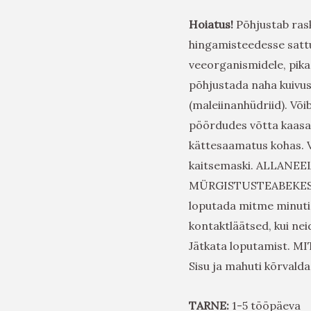
Hoiatus!
Põhjustab rask
hingamisteedesse sattu
veeorganismidele, pika
põhjustada naha kuivus
(maleiinanhüdriid). Võib
pöördudes võtta kaasa 
kättesaamatus kohas. V
kaitsemaski.
ALLANEELA
MÜRGISTUSTEABEKESK
loputada mitme minuti 
kontaktläätsed, kui nei
Jätkata loputamist. MI
Sisu ja mahuti kõrvalda
TARNE:
1-5 tööpäeva