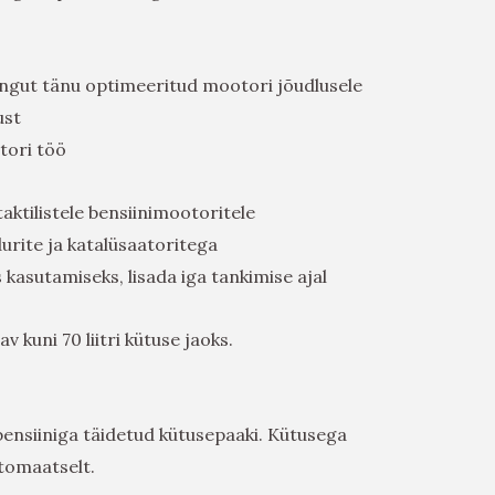
ngut tänu optimeeritud mootori jõudlusele
ust
tori töö
taktilistele bensiinimootoritele
urite ja katalüsaatoritega
s kasutamiseks, lisada iga tankimise ajal
v kuni 70 liitri kütuse jaoks.
 bensiiniga täidetud kütusepaaki. Kütusega
tomaatselt.