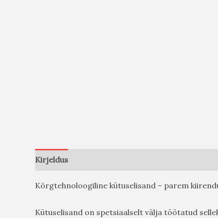
Kirjeldus
Arvustused (0)
Kõrgtehnoloogiline kütuselisand – parem kiirend
Kütuselisand on spetsiaalselt välja töötatud sel