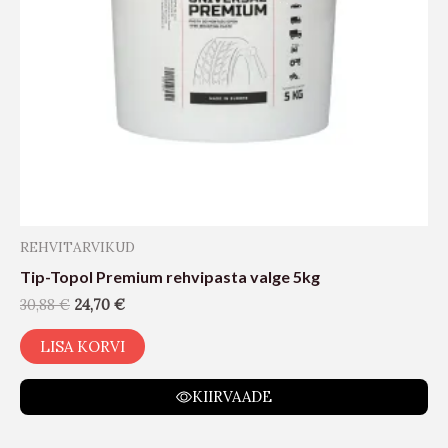
REHVITARVIKUD
Tip-Topol Premium rehvipasta valge 5kg
30,88
€
24,70
€
LISA KORVI
KIIRVAADE