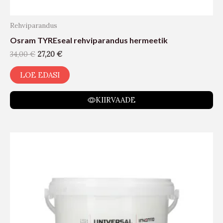
Rehviparandus
Osram TYREseal rehviparandus hermeetik
34,00
€
27,20
€
LOE EDASI
KIIRVAADE