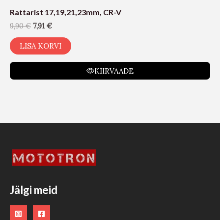
Rattarist 17,19,21,23mm, CR-V
9,90
€
7,91
€
LISA KORVI
KIIRVAADE
Jälgi meid