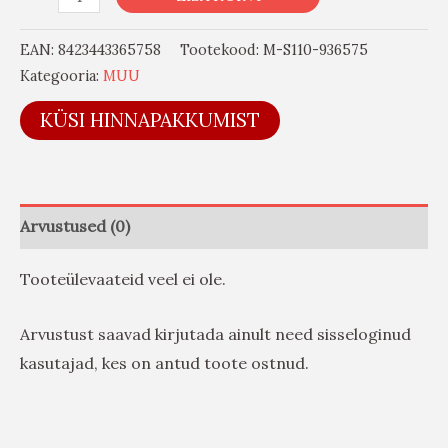
EAN:
8423443365758
Tootekood:
M-S110-936575
Kategooria:
MUU
KÜSI HINNAPAKKUMIST
Arvustused (0)
Tooteülevaateid veel ei ole.
Arvustust saavad kirjutada ainult need sisseloginud
kasutajad, kes on antud toote ostnud.