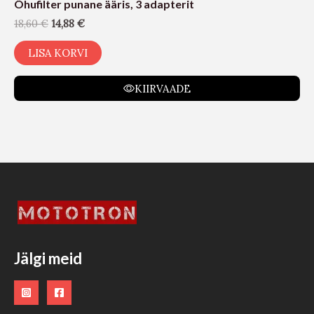
Õhufilter punane ääris, 3 adapterit
18,60
€
14,88
€
LISA KORVI
KIIRVAADE
Jälgi meid