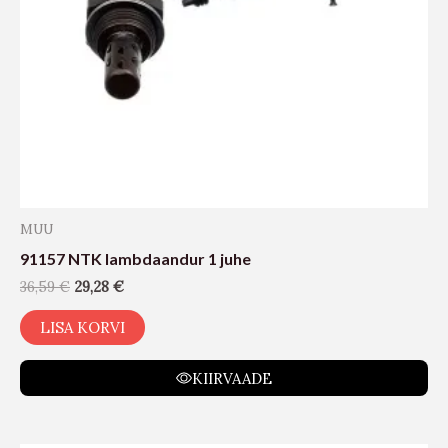
MUU
91157 NTK lambdaandur 1 juhe
36,59
€
29,28
€
LISA KORVI
KIIRVAADE