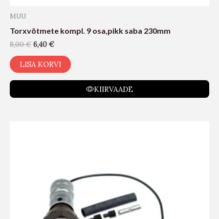
MUU
Torxvõtmete kompl. 9 osa,pikk saba 230mm
8,00
€
6,40
€
LISA KORVI
KIIRVAADE