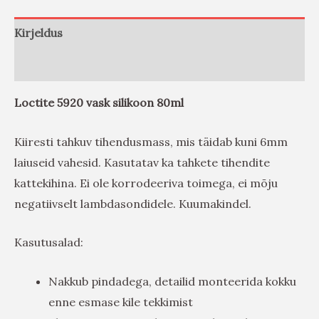
Kirjeldus
Arvustused (0)
Loctite 5920 vask silikoon 80ml
Kiiresti tahkuv tihendusmass, mis täidab kuni 6mm
laiuseid vahesid. Kasutatav ka tahkete tihendite
kattekihina. Ei ole korrodeeriva toimega, ei mõju
negatiivselt lambdasondidele. Kuumakindel.
Kasutusalad:
Nakkub pindadega, detailid monteerida kokku
enne esmase kile tekkimist