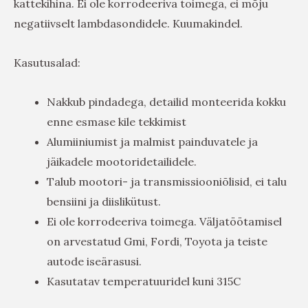
kattekihina. Ei ole korrodeeriva toimega, ei mõju
negatiivselt lambdasondidele. Kuumakindel.
Kasutusalad:
Nakkub pindadega, detailid monteerida kokku
enne esmase kile tekkimist
Alumiiniumist ja malmist painduvatele ja
jäikadele mootoridetailidele.
Talub mootori- ja transmissiooniõlisid, ei talu
bensiini ja diislikütust.
Ei ole korrodeeriva toimega. Väljatöötamisel
on arvestatud Gmi, Fordi, Toyota ja teiste
autode iseärasusi.
Kasutatav temperatuuridel kuni 315C