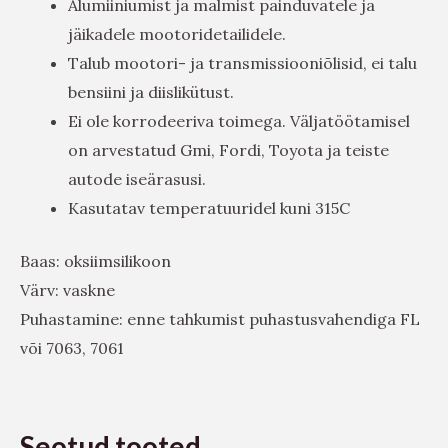
Alumiiniumist ja malmist painduvatele ja
jäikadele mootoridetailidele.
Talub mootori- ja transmissiooniõlisid, ei talu
bensiini ja diislikütust.
Ei ole korrodeeriva toimega. Väljatöötamisel
on arvestatud Gmi, Fordi, Toyota ja teiste
autode iseärasusi.
Kasutatav temperatuuridel kuni 315C
Baas: oksiimsilikoon
Värv: vaskne
Puhastamine: enne tahkumist puhastusvahendiga FL
või 7063, 7061
Seotud tooted