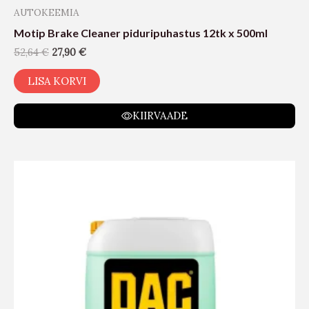
AUTOKEEMIA
Motip Brake Cleaner piduripuhastus 12tk x 500ml
52,64
€
27,90
€
LISA KORVI
KIIRVAADE