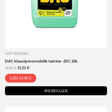
AUTOKEEMIA
DAC klaasipesuvedelik talvine -25C 20L
41,91
€
33,53
€
LISA KORVI
KIIRVAADE