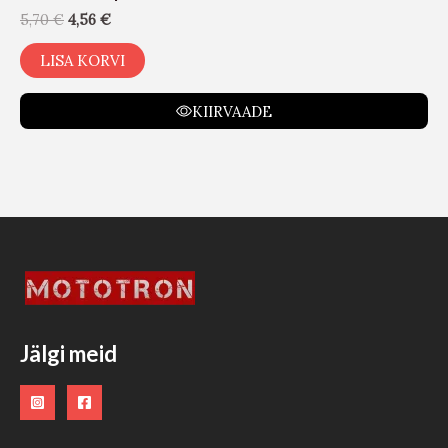
5,70
€
4,56
€
LISA KORVI
KIIRVAADE
Jälgi meid