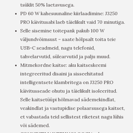
tsüklit 50% laetavusega.
PD 60 W kahesuunaline kiirlaadimine: J3250
PRO käivitusabi laeb täielikult vaid 70 minutiga.
Selle sisemine toitepank pakub 100 W
väljundvõimsust – saate hõlpsalt toita teie
USB-C seadmeid, nagu telefonid,
tahvelarvutid, sülearvutid ja palju muud.
Mitmekordne kaitse: aku kaitseskeemi
integreeritud disaini ja sisseehitatud
intelligentsete klambritega on J3250 PRO
käivitusseade ohutu ja täielikult isoleeritud.
Selle kaitsetüüpi hõlmavad sädemekindlat,
veakindlat ja vastupidise polaarsusega kaitset,
et vabastada teid sellistest riketest nagu lühis
või sädemed.