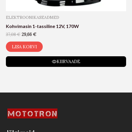
ELEKTROONIKASEADMED
Kohvimasin 1-tassiline 12V, 170W
37,08
€
29,66
€
LISA KORVI
KIIRVAADE