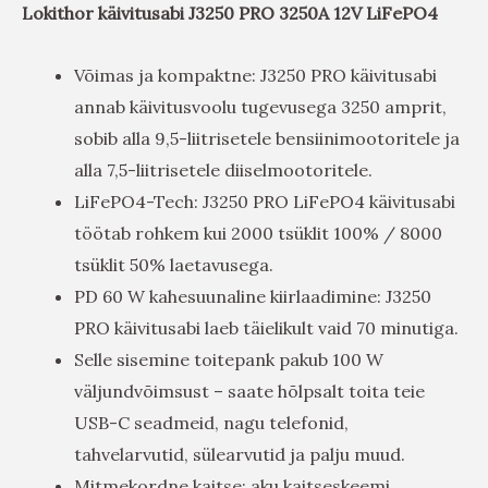
Lokithor käivitusabi J3250 PRO 3250A 12V LiFePO4
Võimas ja kompaktne: J3250 PRO käivitusabi
annab käivitusvoolu tugevusega 3250 amprit,
sobib alla 9,5-liitrisetele bensiinimootoritele ja
alla 7,5-liitrisetele diiselmootoritele.
LiFePO4-Tech: J3250 PRO LiFePO4 käivitusabi
töötab rohkem kui 2000 tsüklit 100% / 8000
tsüklit 50% laetavusega.
PD 60 W kahesuunaline kiirlaadimine: J3250
PRO käivitusabi laeb täielikult vaid 70 minutiga.
Selle sisemine toitepank pakub 100 W
väljundvõimsust – saate hõlpsalt toita teie
USB-C seadmeid, nagu telefonid,
tahvelarvutid, sülearvutid ja palju muud.
Mitmekordne kaitse: aku kaitseskeemi