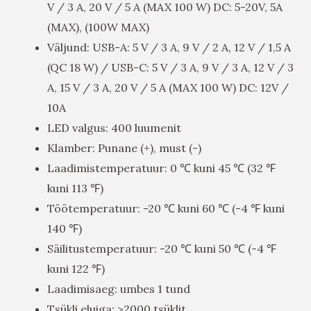
V / 3 A, 20 V / 5 A (MAX 100 W) DC: 5-20V, 5A
(MAX), (100W MAX)
Väljund: USB-A: 5 V / 3 A, 9 V / 2 A, 12 V / 1,5 A
(QC 18 W) / USB-C: 5 V / 3 A, 9 V / 3 A, 12 V / 3
A, 15 V / 3 A, 20 V / 5 A (MAX 100 W) DC: 12V /
10A
LED valgus: 400 luumenit
Klamber: Punane (+), must (-)
Laadimistemperatuur: 0 ℃ kuni 45 ℃ (32 ℉
kuni 113 ℉)
Töötemperatuur: -20 ℃ kuni 60 ℃ (-4 ℉ kuni
140 ℉)
Säilitustemperatuur: -20 ℃ kuni 50 ℃ (-4 ℉
kuni 122 ℉)
Laadimisaeg: umbes 1 tund
Tsükli eluiga: >2000 tsüklit