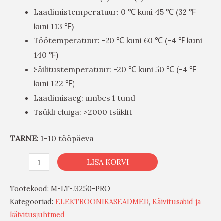
Laadimistemperatuur: 0 ℃ kuni 45 ℃ (32 ℉
kuni 113 ℉)
Töötemperatuur: -20 ℃ kuni 60 ℃ (-4 ℉ kuni
140 ℉)
Säilitustemperatuur: -20 ℃ kuni 50 ℃ (-4 ℉
kuni 122 ℉)
Laadimisaeg: umbes 1 tund
Tsükli eluiga: >2000 tsüklit
TARNE:
1-10 tööpäeva
LISA KORVI
Tootekood:
M-LT-J3250-PRO
Kategooriad:
ELEKTROONIKASEADMED
,
Käivitusabid ja
käivitusjuhtmed