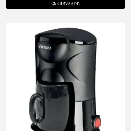
KIIRVAADE