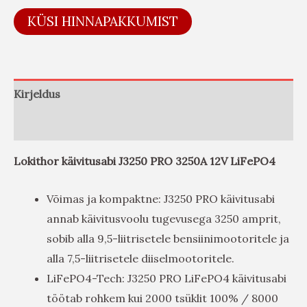
KÜSI HINNAPAKKUMIST
Kirjeldus
Arvustused (0)
Lokithor käivitusabi J3250 PRO 3250A 12V LiFePO4
Võimas ja kompaktne: J3250 PRO käivitusabi
annab käivitusvoolu tugevusega 3250 amprit,
sobib alla 9,5-liitrisetele bensiinimootoritele ja
alla 7,5-liitrisetele diiselmootoritele.
LiFePO4-Tech: J3250 PRO LiFePO4 käivitusabi
töötab rohkem kui 2000 tsüklit 100% / 8000