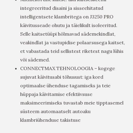
integreeritud disaini ja sisseehitatud
intelligentsete klambritega on J3250 PRO
käivitusseade ohutu ja täielikult isoleeritud.
Selle kaitsetüüpi hõlmavad sädemekindlat,
veakindlat ja vastupidise polaarsusega kaitset,
et vabastada teid sellistest riketest nagu lühis
või sädemed.
CONNECTMAX TEHNOLOOGIA – kogege
sujuvat käivitusabi tõhusust: iga kord
optimaalse ühenduse tagamiseks ja teie
hüppaja käivitamise efektiivsuse
maksimeerimiseks tuvastab meie tipptasemel
süsteem automaatselt autoaku
klambriühenduse takistuse