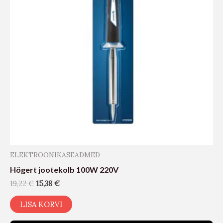
ELEKTROONIKASEADMED
Högert jootekolb 100W 220V
19,22
€
15,38
€
LISA KORVI