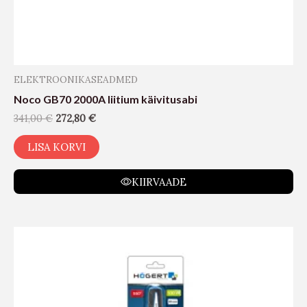
ELEKTROONIKASEADMED
Noco GB70 2000A liitium käivitusabi
341,00
€
272,80
€
LISA KORVI
KIIRVAADE