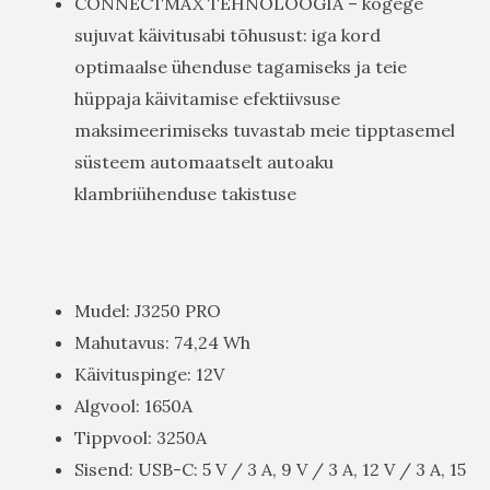
CONNECTMAX TEHNOLOOGIA – kogege
sujuvat käivitusabi tõhusust: iga kord
optimaalse ühenduse tagamiseks ja teie
hüppaja käivitamise efektiivsuse
maksimeerimiseks tuvastab meie tipptasemel
süsteem automaatselt autoaku
klambriühenduse takistuse
Mudel: J3250 PRO
Mahutavus: 74,24 Wh
Käivituspinge: 12V
Algvool: 1650A
Tippvool: 3250A
Sisend: USB-C: 5 V / 3 A, 9 V / 3 A, 12 V / 3 A, 15