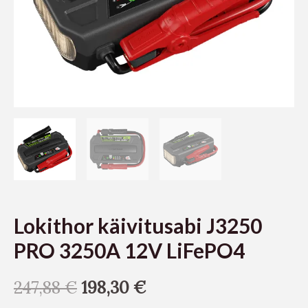
Lokithor käivitusabi J3250
PRO 3250A 12V LiFePO4
247,88
€
198,30
€