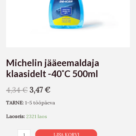
Michelin jääeemaldaja
klaasidelt -40˚C 500ml
4,34
€
3,47
€
TARNE:
1-5 tööpäeva
Laoseis:
2321 laos
LISA KORVI