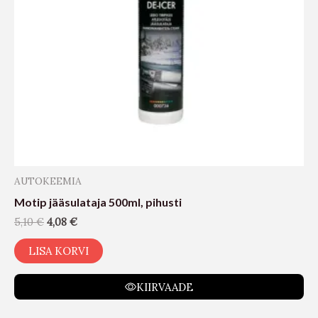
AUTOKEEMIA
Motip jääsulataja 500ml, pihusti
5,10
€
4,08
€
LISA KORVI
KIIRVAADE