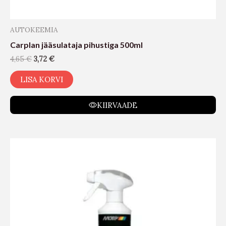
AUTOKEEMIA
Carplan jääsulataja pihustiga 500ml
4,65
€
3,72
€
LISA KORVI
KIIRVAADE