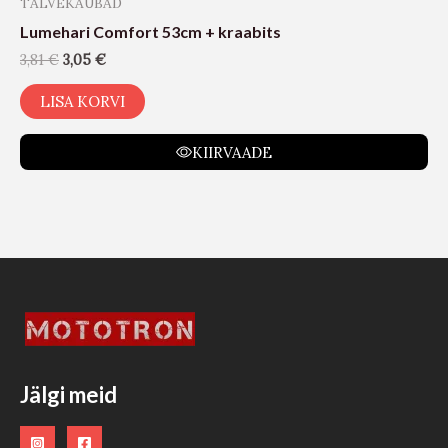
TALVEKAUBAD
Lumehari Comfort 53cm + kraabits
3,81
€
3,05
€
LISA KORVI
KIIRVAADE
Jälgi meid