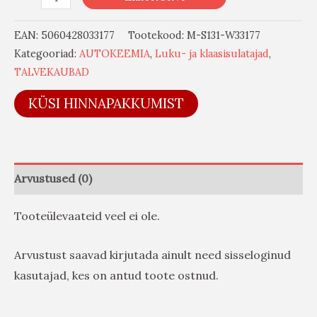
EAN:
5060428033177
Tootekood:
M-S131-W33177
Kategooriad:
AUTOKEEMIA
,
Luku- ja klaasisulatajad
,
TALVEKAUBAD
KÜSI HINNAPAKKUMIST
Arvustused (0)
Tooteülevaateid veel ei ole.
Arvustust saavad kirjutada ainult need sisseloginud
kasutajad, kes on antud toote ostnud.