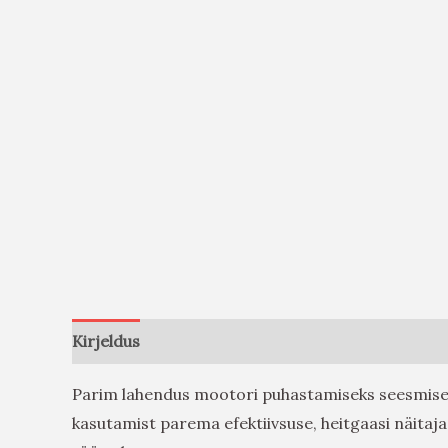
Kirjeldus
Arvustused (0)
Parim lahendus mootori puhastamiseks seesmisel
kasutamist parema efektiivsuse, heitgaasi näitaja