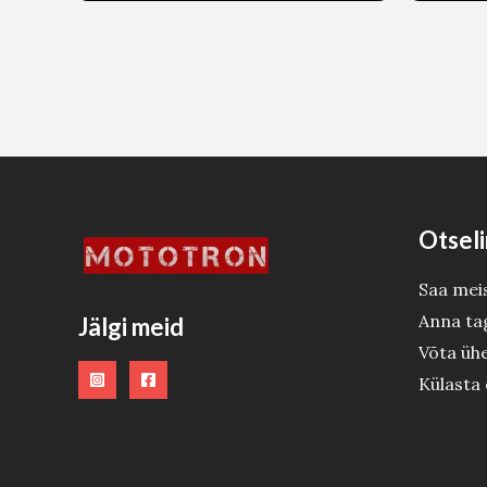
Otseli
Saa mei
Anna ta
Jälgi meid
Võta üh
Külasta