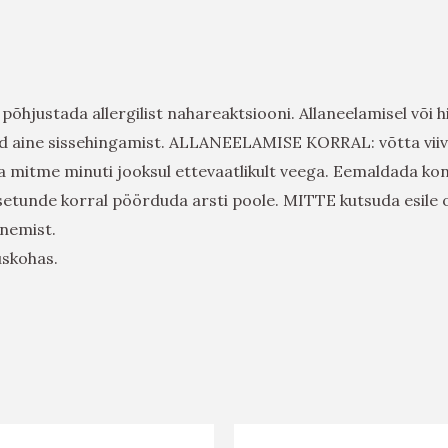
 põhjustada allergilist nahareaktsiooni. Allaneelamisel või
tud aine sissehingamist. ALLANEELAMISE KORRAL: võtta
itme minuti jooksul ettevaatlikult veega. Eemaldada konta
etunde korral pöörduda arsti poole. MITTE kutsuda esile 
enemist.
uskohas.