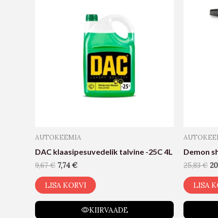
AUTOKEEMIA
AUTOKEE
DAC klaasipesuvedelik talvine -25C 4L
Demon sh
9,67
€
7,74
€
25,83
€
20
LISA KORVI
LISA K
KIIRVAADE