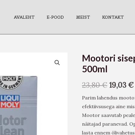
AVALEHT
E-POOD
MEIST
KONTAKT
Mootori sise
Mootori
sisepesu
500ml
ja
puhastusvahend
23,80
€
19,03
€
500ml
Parim lahendus mootor
kogus
efektiivsusega aine mi
Mootor saavutab peale 
näitajad paranevad. Op
lasta ennem õlivahetust