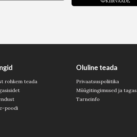
KIIRVAADE
ngid
Oluline teada
st rohkem teada
Privaatsuspoliitika
gasisidet
Müügitingimused ja tagas
endust
Tarneinfo
 e-poodi