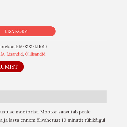
LISA KORVI
ootekood:
M-S181-LI1019
IA
,
Lisandid
,
Õlilisandid
KUMIST
mustuse mootorist. Mootor saavutab peale
 ja lasta ennem õlivahetust 10 minutit tühikäigul