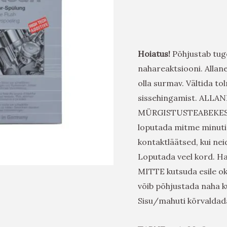
Hoiatus!
Põhjustab tuge
nahareaktsiooni. Allan
olla surmav. Vältida 
sissehingamist. ALLAN
MÜRGISTUSTEABEKESKU
loputada mitme minuti 
kontaktläätsed, kui nei
Loputada veel kord. Ha
MITTE kutsuda esile o
võib põhjustada naha k
Sisu/mahuti kõrvaldad