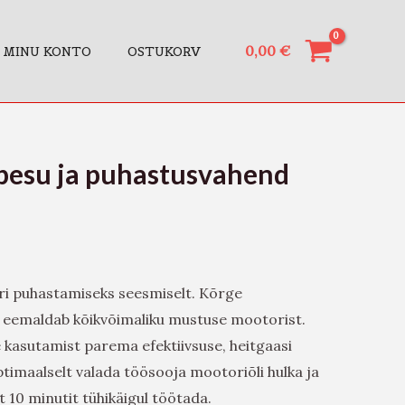
0,00
€
MINU KONTO
OSTUKORV
pesu ja puhastusvahend
i puhastamiseks seesmiselt. Kõrge
s eemaldab kõikvõimaliku mustuse mootorist.
kasutamist parema efektiivsuse, heitgaasi
timaalselt valada töösooja mootoriõli hulka ja
 10 minutit tühikäigul töötada.