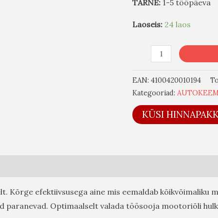
TARNE:
1-5 tööpäeva
Laoseis:
24 laos
EAN:
4100420010194
T
Kategooriad:
AUTOKEEM
KÜSI HINNAPAK
t. Kõrge efektiivsusega aine mis eemaldab kõikvõimaliku 
d paranevad. Optimaalselt valada töösooja mootoriõli hulka