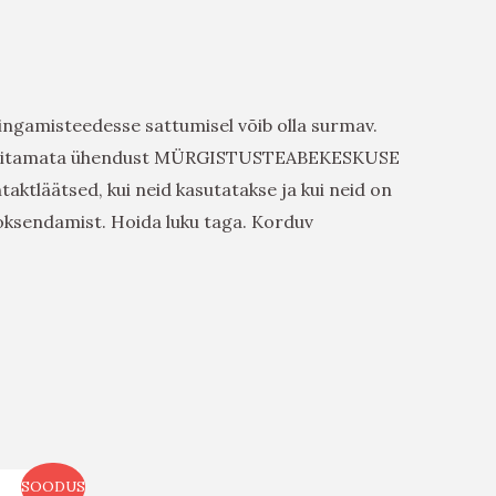
 hingamisteedesse sattumisel võib olla surmav.
 viivitamata ühendust MÜRGISTUSTEABEKESKUSE
ktläätsed, kui neid kasutatakse ja kui neid on
oksendamist. Hoida luku taga. Korduv
SOODUS