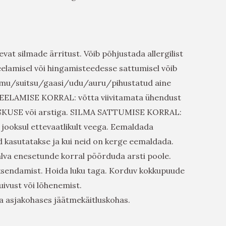
vat silmade ärritust. Võib põhjustada allergilist
eelamisel või hingamisteedesse sattumisel võib
tolmu/suitsu/gaasi/udu/auru/pihustatud aine
EELAMISE KORRAL: võtta viivitamata ühendust
SE või arstiga. SILMA SATTUMISE KORRAL:
jooksul ettevaatlikult veega. Eemaldada
d kasutatakse ja kui neid on kerge eemaldada.
lva enesetunde korral pöörduda arsti poole.
ksendamist. Hoida luku taga. Korduv kokkupuude
uivust või lõhenemist.
a asjakohases jäätmekäitluskohas.