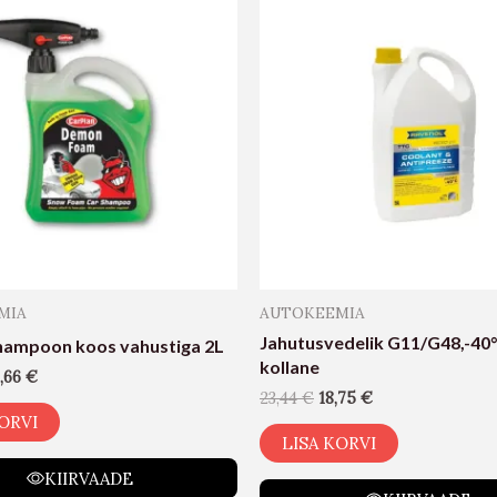
MIA
AUTOKEEMIA
Jahutusvedelik G11/G48,-40°
ampoon koos vahustiga 2L
kollane
,66
€
23,44
€
18,75
€
ORVI
LISA KORVI
KIIRVAADE