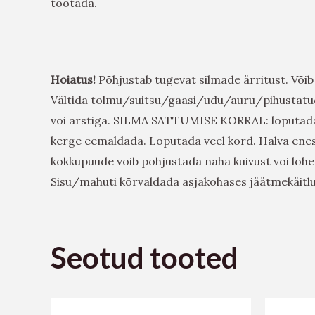
töötada.
Hoiatus!
Põhjustab tugevat silmade ärritust. Võib
Vältida tolmu/suitsu/gaasi/udu/auru/pihusta
või arstiga. SILMA SATTUMISE KORRAL: loputada m
kerge eemaldada. Loputada veel kord. Halva enes
kokkupuude võib põhjustada naha kuivust või lõh
Sisu/mahuti kõrvaldada asjakohases jäätmekäitl
Seotud tooted