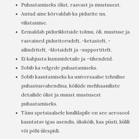
Puhastamiseks õlist, rasvast ja mustusest.
Antud aine kõrvaldab ka pidurite nn.
vilistamise.
Eemaldab piduriklotside tolmu, õli, mustuse ja
rasvained piduritorudelt, -ketastelt, -
silindritelt, -klotsidelt ja -supportitelt.
Ei kahjusta kummidetaile ja –tihendeid.
Sobib ka velgede puhastamiseks.
Sobib kasutamiseks ka universaalse tehnilise
puhastusvahendina, kõikide mehhaaniliste
detailide õlist ja muust mustusest
puhastamiseks.
Tänu spetsiaalsele kuulklapile on see aerosool
kasutatav igas asendis, ükskõik, kas püsti, külili
või põhi ülespidi.