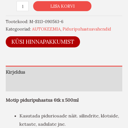
LISA KORVI
Tootekood:
M-S113-090563-6
Kategooriad:
AUTOKEEMIA
,
Piduripuhastusvahendid
KÜSI HINNAPAKKUMIST
Kirjeldus
Arvustused (0)
Motip piduripuhastus 6tk x 500ml
Kasutada piduriosade näit. silindrite, klotside,
ketaste, sadulate jne.