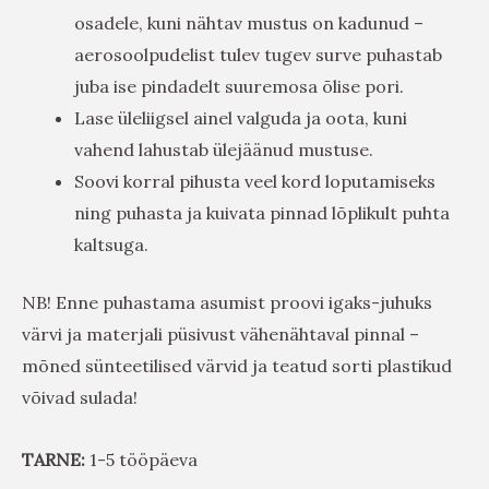
osadele, kuni nähtav mustus on kadunud –
aerosoolpudelist tulev tugev surve puhastab
juba ise pindadelt suuremosa õlise pori.
Lase üleliigsel ainel valguda ja oota, kuni
vahend lahustab ülejäänud mustuse.
Soovi korral pihusta veel kord loputamiseks
ning puhasta ja kuivata pinnad lõplikult puhta
kaltsuga.
NB! Enne puhastama asumist proovi igaks-juhuks
värvi ja materjali püsivust vähenähtaval pinnal –
mõned sünteetilised värvid ja teatud sorti plastikud
võivad sulada!
TARNE:
1-5 tööpäeva