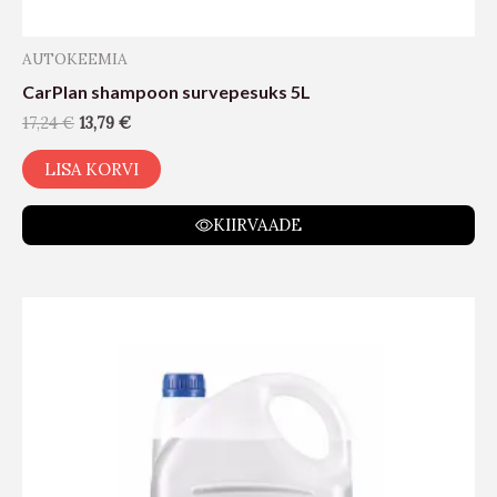
AUTOKEEMIA
CarPlan shampoon survepesuks 5L
17,24
€
13,79
€
LISA KORVI
KIIRVAADE