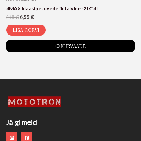
4MAX klaasipesuvedelik talvine -21C 4L
8,18
€
6,55
€
LISA KORVI
KIIRVAADE
Jälgi meid