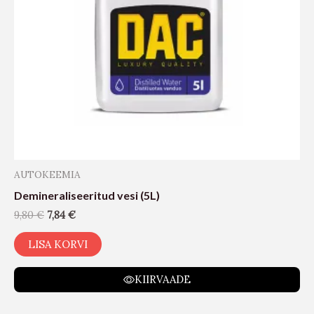
AUTOKEEMIA
Demineraliseeritud vesi (5L)
9,80
€
7,84
€
LISA KORVI
KIIRVAADE