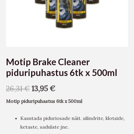
Motip Brake Cleaner
piduripuhastus 6tk x 500ml
26,31
€
13,95
€
Motip piduripuhastus 6tk x 500ml
Kasutada piduriosade näit. silindrite, klotside,
ketaste, sadulate jne.