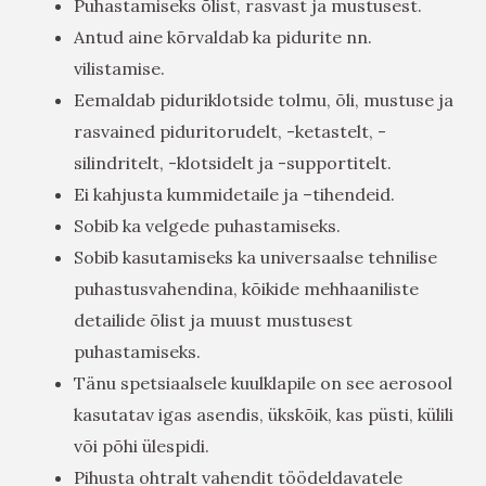
Puhastamiseks õlist, rasvast ja mustusest.
Antud aine kõrvaldab ka pidurite nn.
vilistamise.
Eemaldab piduriklotside tolmu, õli, mustuse ja
rasvained piduritorudelt, -ketastelt, -
silindritelt, -klotsidelt ja -supportitelt.
Ei kahjusta kummidetaile ja –tihendeid.
Sobib ka velgede puhastamiseks.
Sobib kasutamiseks ka universaalse tehnilise
puhastusvahendina, kõikide mehhaaniliste
detailide õlist ja muust mustusest
puhastamiseks.
Tänu spetsiaalsele kuulklapile on see aerosool
kasutatav igas asendis, ükskõik, kas püsti, külili
või põhi ülespidi.
Pihusta ohtralt vahendit töödeldavatele