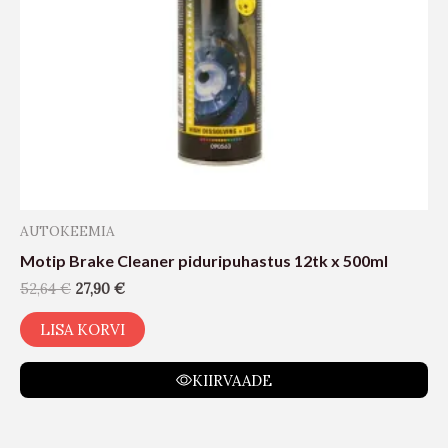
AUTOKEEMIA
Motip Brake Cleaner piduripuhastus 12tk x 500ml
52,64
€
27,90
€
LISA KORVI
KIIRVAADE