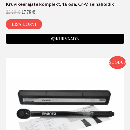
Kruvikeerajate komplekt, 18 osa, Cr-V, seinahoidik
22,20
€
17,76
€
LISA KORVI
KIIRVAADE
SOODUS