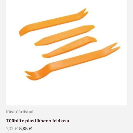
Käsitööriistad
Tüüblite plastikheeblid 4 osa
7,32
€
5,85
€