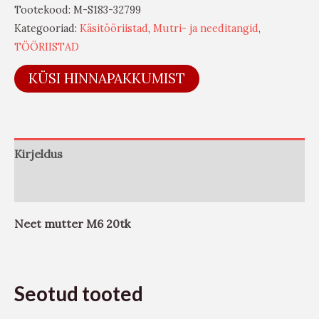
Tootekood:
M-S183-32799
Kategooriad:
Käsitööriistad
,
Mutri- ja needitangid
,
TÖÖRIISTAD
KÜSI HINNAPAKKUMIST
Kirjeldus
Arvustused (0)
Neet mutter M6 20tk
Seotud tooted