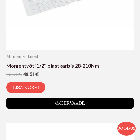
Momentvõtmed
Momentvõti 1/2″ plastkarbis 28-210Nm
60,64
€
48,51
€
LISA KORVI
KIIRVAADE
SOODUS