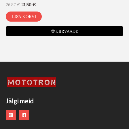
26,87
€
21,50
€
LISA KORVI
KIIRVAADE
Jälgi meid