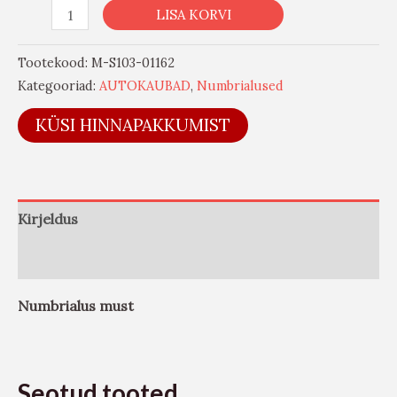
LISA KORVI
Tootekood:
M-S103-01162
Kategooriad:
AUTOKAUBAD
,
Numbrialused
KÜSI HINNAPAKKUMIST
Kirjeldus
Arvustused (0)
Numbrialus must
Seotud tooted