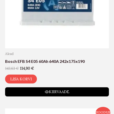
Akud
Bosch EFB S4 E05 60Ah 640A 242x175x190
143,63
€
114,90
€
LISA KORVI
KIIRVAADE
SOODUS