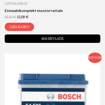
AUTOKAUBAD
Esmaabikomplekt mootorrattale
15,10
€
12,08
€
LISA KORVI
KIIRVAADE
SOODUS