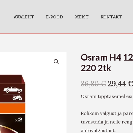
AVALEHT
E-POOD
MEIST
KONTAKT
Osram H4 12
Osram
H4
220 2tk
12V
60/55W
36,80
€
29,44
€
Night
Osram tipptasemel esi
Breaker
220
Rohkem valgust ja parem
2tk
tuvastada ja neile reag
kogus
autovalgustust.