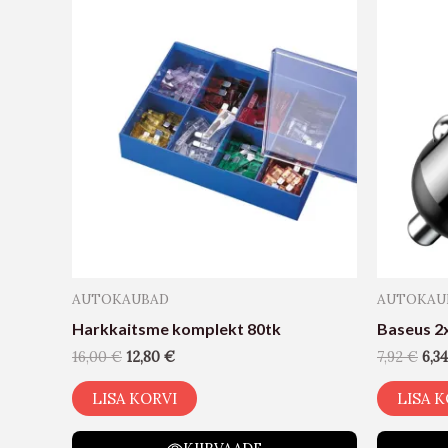
AUTOKAUBAD
AUTOKAU
Harkkaitsme komplekt 80tk
Baseus 2
16,00
€
12,80
€
7,92
€
6,3
LISA KORVI
LISA K