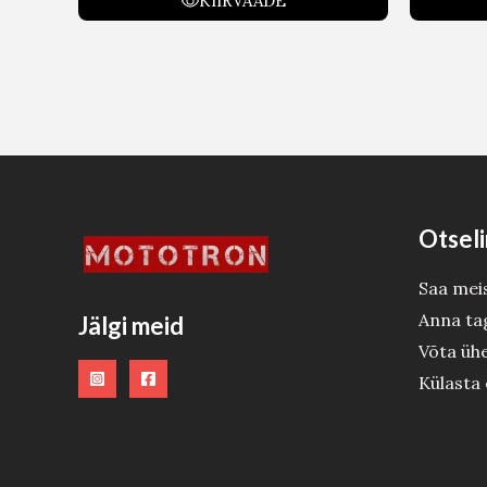
KIIRVAADE
Otseli
Saa mei
Anna ta
Jälgi meid
Võta üh
Külasta