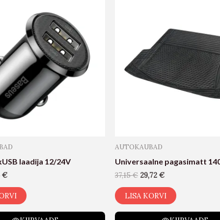
BAD
AUTOKAUBAD
xUSB laadija 12/24V
Universaalne pagasimatt 1
4
€
37,15
€
29,72
€
ORVI
LISA KORVI