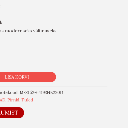
t
k
sas modernseks välimuseks
LISA KORVI
ootekood:
M-S152-64193NB220D
AD
,
Pirnid
,
Tuled
KUMIST