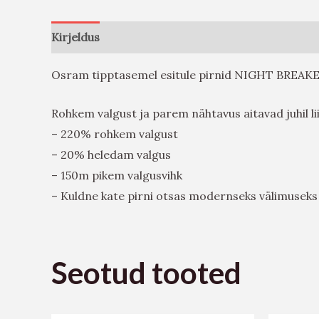
Kirjeldus
Lisainfo
Arvustused (0)
Osram tipptasemel esitule pirnid NIGHT BREAKER
Rohkem valgust ja parem nähtavus aitavad juhil li
– 220% rohkem valgust
– 20% heledam valgus
– 150m pikem valgusvihk
– Kuldne kate pirni otsas modernseks välimuseks
Seotud tooted