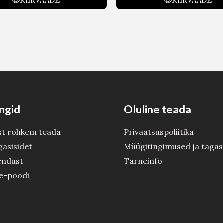
KIIRVAADE
KIIRVAADE
ngid
Oluline teada
st rohkem teada
Privaatsuspoliitika
gasisidet
Müügitingimused ja tagas
endust
Tarneinfo
 e-poodi