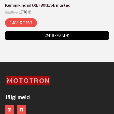
Kummikindad (XL) 80tk/pk mustad
22,20
€
17,76
€
LISA KORVI
KIIRVAADE
Jälgi meid