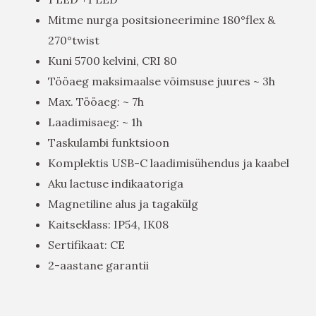
Mitme nurga positsioneerimine 180°flex &
270°twist
Kuni 5700 kelvini, CRI 80
Tööaeg maksimaalse võimsuse juures ~ 3h
Max. Tööaeg: ~ 7h
Laadimisaeg: ~ 1h
Taskulambi funktsioon
Komplektis USB-C laadimisühendus ja kaabel
Aku laetuse indikaatoriga
Magnetiline alus ja tagakülg
Kaitseklass: IP54, IK08
Sertifikaat: CE
2-aastane garantii