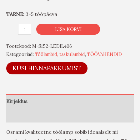
TARNE:
3-5 tööpäeva
LISA KORVI
Tootekood:
M-S152-LEDIL406
Kategooriad:
Töölambid, taskulambid
,
TÖÖVAHENDID
KÜSI HINNAPAKKUMIST
Kirjeldus
Arvustused (0)
Osrami kvaliteetne töölamp sobib ideaalselt nii