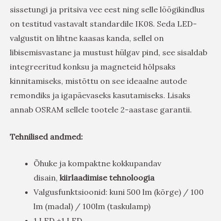
sissetungi ja pritsiva vee eest ning selle löögikindlus
on testitud vastavalt standardile IK08. Seda LED-
valgustit on lihtne kaasas kanda, sellel on
libisemisvastane ja mustust hülgav pind, see sisaldab
integreeritud konksu ja magneteid hõlpsaks
kinnitamiseks, mistõttu on see ideaalne autode
remondiks ja igapäevaseks kasutamiseks. Lisaks
annab OSRAM sellele tootele 2-aastase garantii.
Tehnilised andmed:
Õhuke ja kompaktne kokkupandav
disain,
kiirlaadimise tehnoloogia
Valgusfunktsioonid: kuni 500 lm (kõrge) / 100
lm (madal) / 100lm (taskulamp)
1 LED +1 LED