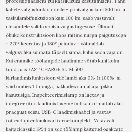
professionaalseks kui ka isiklikuks kasutamiseks. Tänu
kahele valgusfunktsioonile – põhivalgus kuni 500 lm ja
taskulambifunktsioon kuni 100 lm, saab vastavalt
ülesandele valida sobiva valgustugevuse. Ülimalt
õhuke konstruktsioon koos mitme nurga paigutusega
– 270° keeratav ja 180° painduv – võimaldab
valgusvihku suunata täpselt sinna, kuhu seda vaja on.
Kui enamike töölampide laadimine võtab kuni kolm
tundi, siis FAST CHARGE SLIM 500
kiirlaadimisfunktsioon viib lambi aku 0%-lt 100%-ni
vaid umbes 1 tunniga, pakkudes samal ajal pikka
kasutusiga. Inspekteerimislamp on laetav ja
integreeritud laadimistaseme indikaator näitab aku
praegust seisu. USB-C laadimiskaabel ja vastav
toiteadapter kuuluvad tarnekomplekti. Vastavalt
kaitseklassile IP54 on see töölamp kaitstud osakeste