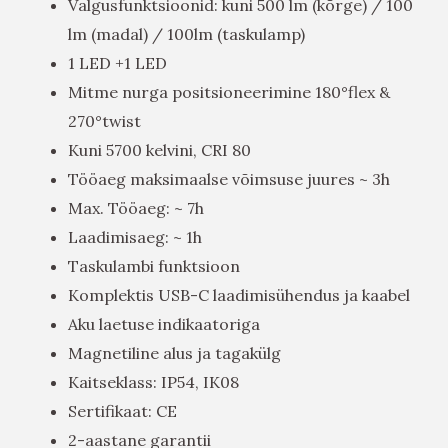
Valgusfunktsioonid: kuni 500 lm (kõrge) / 100
lm (madal) / 100lm (taskulamp)
1 LED +1 LED
Mitme nurga positsioneerimine 180°flex &
270°twist
Kuni 5700 kelvini, CRI 80
Tööaeg maksimaalse võimsuse juures ~ 3h
Max. Tööaeg: ~ 7h
Laadimisaeg: ~ 1h
Taskulambi funktsioon
Komplektis USB-C laadimisühendus ja kaabel
Aku laetuse indikaatoriga
Magnetiline alus ja tagakülg
Kaitseklass: IP54, IK08
Sertifikaat: CE
2-aastane garantii