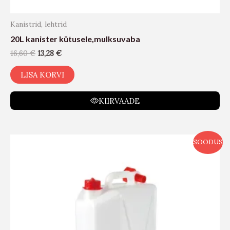
Kanistrid, lehtrid
20L kanister kütusele,mulksuvaba
16,60
€
13,28
€
LISA KORVI
KIIRVAADE
SOODUS