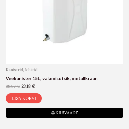
Kanistrid, lehtrid
Veekanister 15L, valamisotsik, metallkraan
28,97
€
23,18
€
LISA KORVI
KIIRVAADE