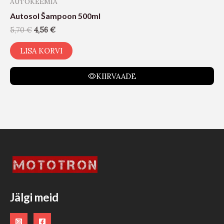
AUTOKEEMIA
Autosol Šampoon 500ml
5,70
€
4,56
€
LISA KORVI
KIIRVAADE
Jälgi meid