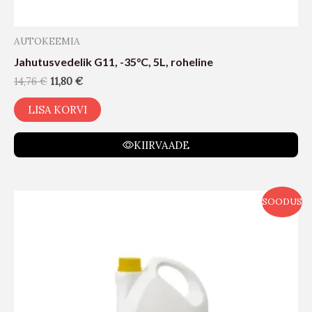
AUTOKEEMIA
Jahutusvedelik G11, -35°C, 5L, roheline
14,76
€
11,80
€
LISA KORVI
KIIRVAADE
SOODUS