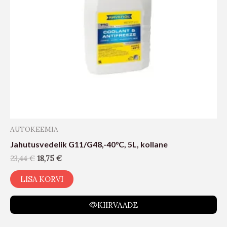
AUTOKEEMIA
Jahutusvedelik G11/G48,-40°C, 5L, kollane
23,44
€
18,75
€
LISA KORVI
KIIRVAADE