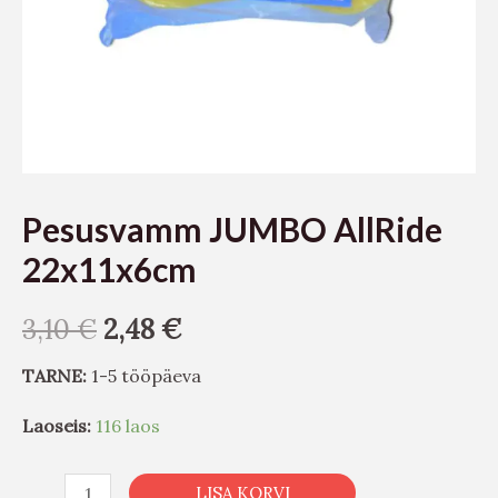
Pesusvamm JUMBO AllRide
22x11x6cm
3,10
€
2,48
€
TARNE:
1-5 tööpäeva
Laoseis:
116 laos
LISA KORVI