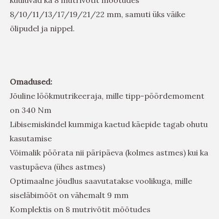
8/10/11/13/17/19/21/22 mm, samuti üks väike
õlipudel ja nippel.
Omadused:
Jõuline löökmutrikeeraja, mille tipp-pöördemoment
on 340 Nm
Libisemiskindel kummiga kaetud käepide tagab ohutu
kasutamise
Võimalik pöörata nii päripäeva (kolmes astmes) kui ka
vastupäeva (ühes astmes)
Optimaalne jõudlus saavutatakse voolikuga, mille
siseläbimõõt on vähemalt 9 mm
Komplektis on 8 mutrivõtit mõõtudes