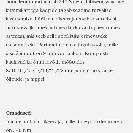
pöördemoment ulatub 340 Nm-ni. Libisemisvastase
kummikattega käepide tagab seadme turvalise
käsitsemise. Löökmutrikeerajat saab kasutada nii
päripäeva (kolmes astmes) kui ka vastupäeva (ühes
astmes), mis teeb selle sobilikuks erinevateks
ülesanneteks. Parima tulemuse tagab voolik, mille
siseläbimõõt on 9 mm või rohkem. Komplekti
kuuluvad ka 8 mutrivõtit mõõtudes
8/10/11/13/17/19/21/22 mm, samuti üks väike
õlipudel ja nippel.
Omadused:
Jõuline löökmutrikeeraja, mille tipp-pöördemoment
on 340 Nm