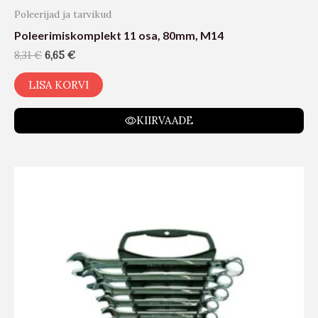
Poleerijad ja tarvikud
Poleerimiskomplekt 11 osa, 80mm, M14
8,31
€
6,65
€
LISA KORVI
KIIRVAADE