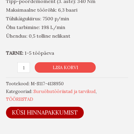
Tipp-pöördemoment (3. aste): 340 Nm
Maksimaalne töörõhk: 6,3 baari
Tühikäigukiirus: 7500 p/min
Õhu tarbimine: 198 L/min
Ühendus: 0,5 tolline nelikant
TARNE:
1-5 tööpäeva
LISA KORVI
Tootekood:
M-S117-4138950
Kategooriad:
Suruõhutööriistad ja tarvikud
,
TÖÖRIISTAD
KÜSI HINNAPAKKUMIST