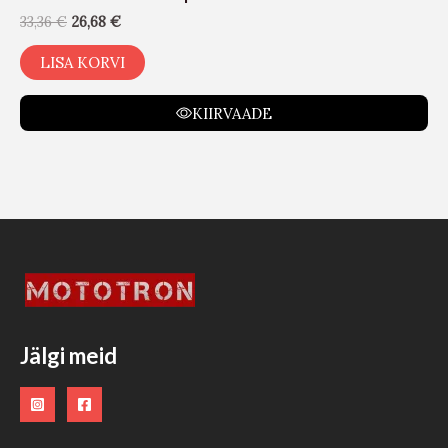
33,36
€
26,68
€
LISA KORVI
KIIRVAADE
Jälgi meid