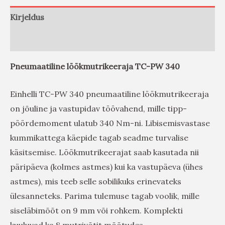
Kirjeldus
Arvustused (0)
Pneumaatiline löökmutrikeeraja TC-PW 340
Einhelli TC-PW 340 pneumaatiline löökmutrikeeraja
on jõuline ja vastupidav töövahend, mille tipp-
pöördemoment ulatub 340 Nm-ni. Libisemisvastase
kummikattega käepide tagab seadme turvalise
käsitsemise. Löökmutrikeerajat saab kasutada nii
päripäeva (kolmes astmes) kui ka vastupäeva (ühes
astmes), mis teeb selle sobilikuks erinevateks
ülesanneteks. Parima tulemuse tagab voolik, mille
siseläbimõõt on 9 mm või rohkem. Komplekti
kuuluvad ka 8 mutrivõtit mõõtudes