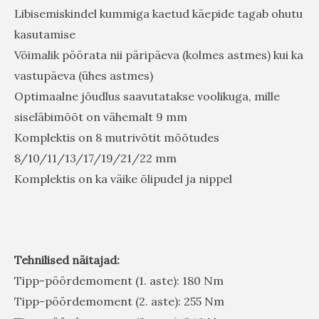
Libisemiskindel kummiga kaetud käepide tagab ohutu
kasutamise
Võimalik pöörata nii päripäeva (kolmes astmes) kui ka
vastupäeva (ühes astmes)
Optimaalne jõudlus saavutatakse voolikuga, mille
siseläbimõõt on vähemalt 9 mm
Komplektis on 8 mutrivõtit mõõtudes
8/10/11/13/17/19/21/22 mm
Komplektis on ka väike õlipudel ja nippel
Tehnilised näitajad:
Tipp-pöördemoment (1. aste): 180 Nm
Tipp-pöördemoment (2. aste): 255 Nm