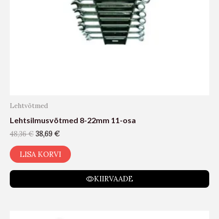
Lehtvõtmed
Lehtsilmusvõtmed 8-22mm 11-osa
48,36
€
38,69
€
LISA KORVI
KIIRVAADE