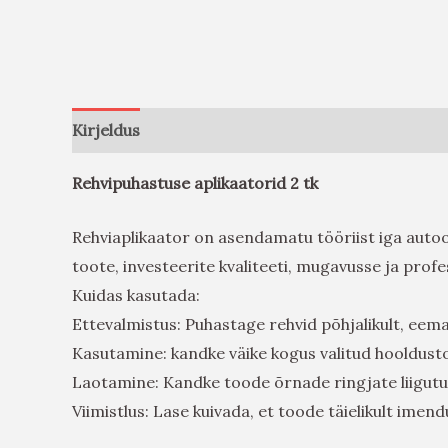
Kirjeldus
Arvustused (0)
Rehvipuhastuse aplikaatorid 2 tk
Rehviaplikaator on asendamatu tööriist iga autoo
toote, investeerite kvaliteeti, mugavusse ja prof
Kuidas kasutada:
Ettevalmistus: Puhastage rehvid põhjalikult, eem
Kasutamine: kandke väike kogus valitud hooldusto
Laotamine: Kandke toode õrnade ringjate liigutu
Viimistlus: Lase kuivada, et toode täielikult imend