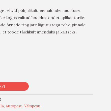
ge rehvid põhjalikult, eemaldades mustuse.
ke kogus valitud hooldustoodet aplikaatorile.
e õrnade ringjate liigutustega rehvi pinnale.
, et toode täielikult imenduks ja kaitseks.
RVI
8
IA
,
Autopesu
,
Välispesu