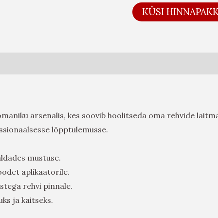
KÜSI HINNAPAK
maniku arsenalis, kes soovib hoolitseda oma rehvide laitmat
essionaalsesse lõpptulemusse.
aldades mustuse.
odet aplikaatorile.
stega rehvi pinnale.
uks ja kaitseks.