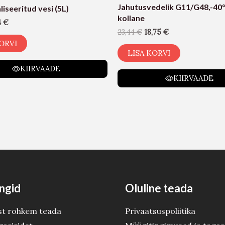
Jahutusvedelik G11/G48,-40°
iseeritud vesi (5L)
kollane
4
€
23,44
€
18,75
€
ORVI
LISA KORVI
KIIRVAADE
KIIRVAADE
ngid
Oluline teada
st rohkem teada
Privaatsuspoliitika