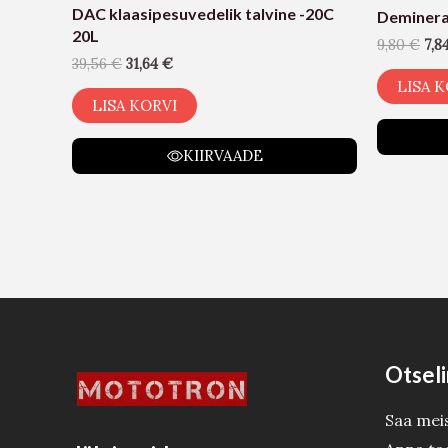
DAC klaasipesuvedelik talvine -20C
Demineral
20L
9,80
€
7,8
39,56
€
31,64
€
LISA K
LISA KORVI
KIIRVAADE
Otseli
Saa mei