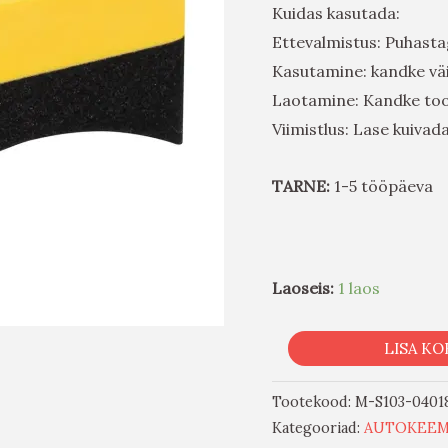
Kuidas kasutada:
Ettevalmistus: Puhasta
Kasutamine: kandke väi
Laotamine: Kandke tood
Viimistlus: Lase kuivada
TARNE:
1-5 tööpäeva
Laoseis:
1 laos
LISA KO
Tootekood:
M-S103-0401
Kategooriad:
AUTOKEEM