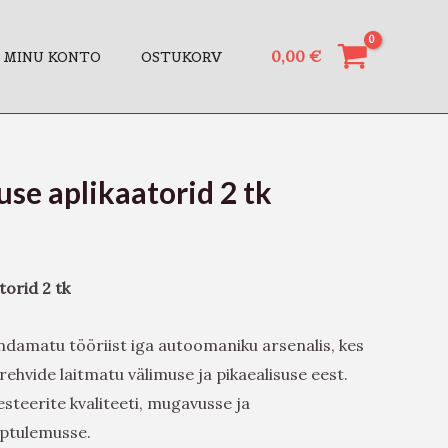
0,00
€
MINU KONTO
OSTUKORV
se aplikaatorid 2 tk
torid 2 tk
ndamatu tööriist iga autoomaniku arsenalis, kes
ehvide laitmatu välimuse ja pikaealisuse eest.
esteerite kvaliteeti, mugavusse ja
pptulemusse.