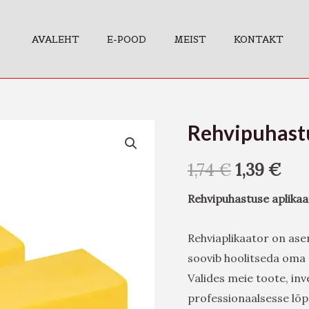
AVALEHT
E-POOD
MEIST
KONTAKT
Rehvipuhastu
Rehvipuhastuse
aplikaatorid
1,74
€
1,39
€
2
tk
Rehvipuhastuse aplikaa
kogus
Rehviaplikaator on ase
soovib hoolitseda oma r
Valides meie toote, inv
professionaalsesse lõ