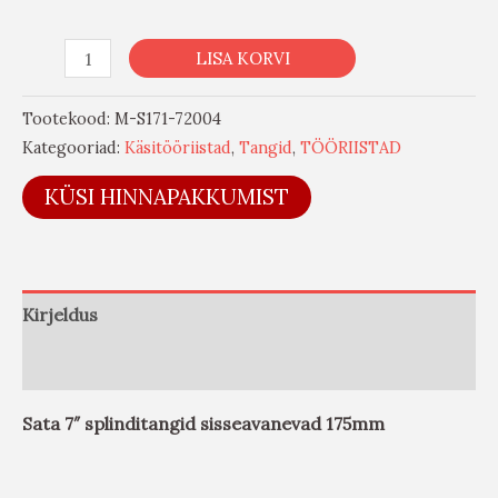
LISA KORVI
Tootekood:
M-S171-72004
Kategooriad:
Käsitööriistad
,
Tangid
,
TÖÖRIISTAD
KÜSI HINNAPAKKUMIST
Kirjeldus
Arvustused (0)
Sata 7″ splinditangid sisseavanevad 175mm