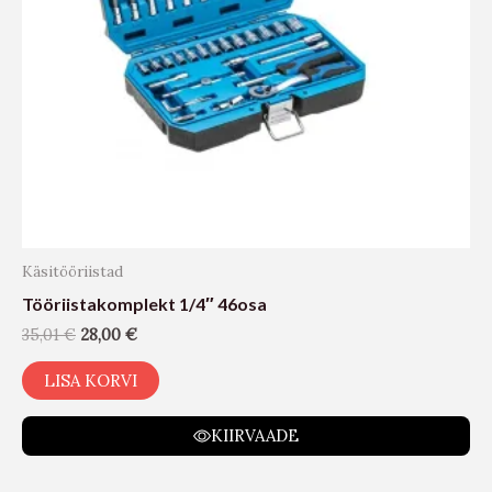
Käsitööriistad
Tööriistakomplekt 1/4″ 46osa
35,01
€
28,00
€
LISA KORVI
KIIRVAADE