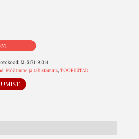
RVI
otekood:
M-S171-91314
ad
,
Mõõtmine ja tähistamine
,
TÖÖRIISTAD
KUMIST