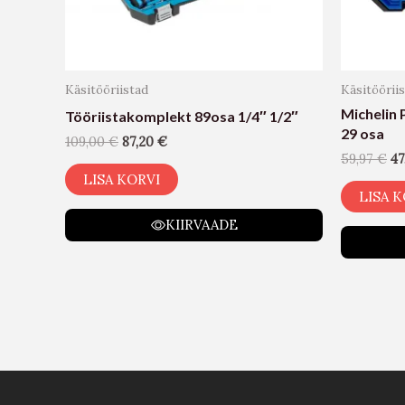
Käsitööriistad
Käsitöörii
Michelin 
Tööriistakomplekt 89osa 1/4″ 1/2″
29 osa
109,00
€
87,20
€
59,97
€
47
LISA KORVI
LISA K
KIIRVAADE