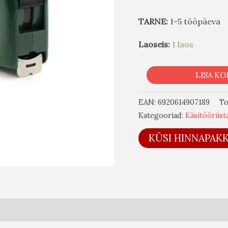
TARNE:
1-5 tööpäeva
Laoseis:
1 laos
LISA KO
EAN:
6920614907189
To
Kategooriad:
Käsitööriist
KÜSI HINNAPAK