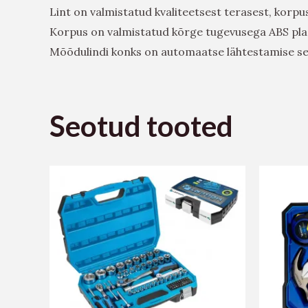
Lint on valmistatud kvaliteetsest terasest, korpus
Korpus on valmistatud kõrge tugevusega ABS pla
Mõõdulindi konks on automaatse lähtestamise sead
Seotud tooted