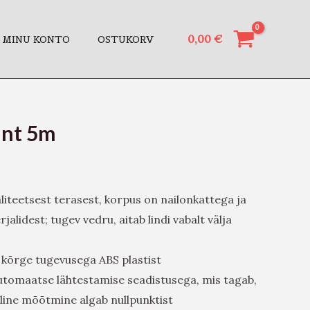
0,00
€
MINU KONTO
OSTUKORV
int 5m
liteetsest terasest, korpus on nailonkattega ja
alidest; tugev vedru, aitab lindi vabalt välja
 kõrge tugevusega ABS plastist
utomaatse lähtestamise seadistusega, mis tagab,
väline mõõtmine algab nullpunktist