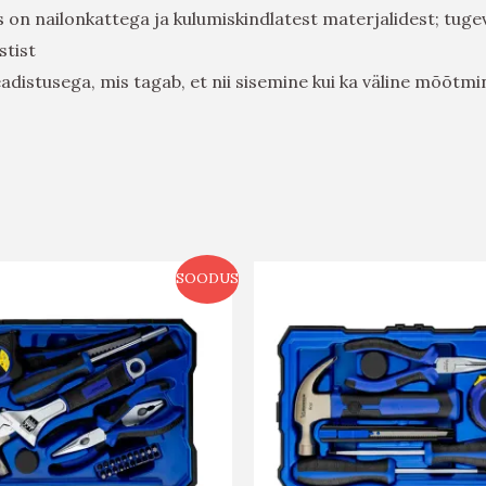
 on nailonkattega ja kulumiskindlatest materjalidest; tugev
stist
istusega, mis tagab, et nii sisemine kui ka väline mõõtmin
SOODUS