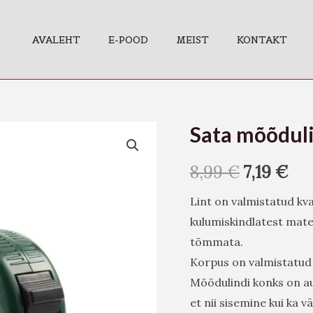
AVALEHT
E-POOD
MEIST
KONTAKT
Sata mõõdul
Sata
mõõdulint
8,99
€
7,19
€
5m
kogus
Lint on valmistatud kva
kulumiskindlatest materj
tõmmata.
Korpus on valmistatud
Mõõdulindi konks on a
et nii sisemine kui ka 