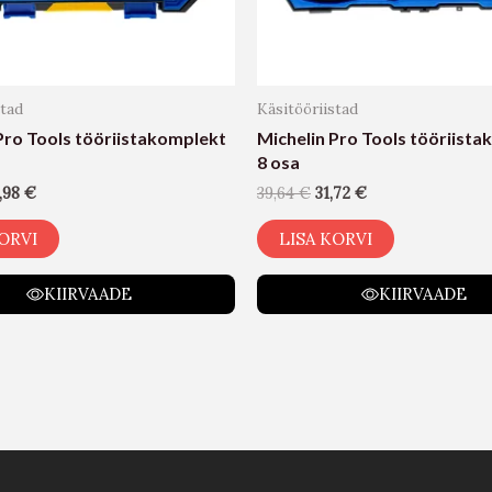
stad
Käsitööriistad
Pro Tools tööriistakomplekt
Michelin Pro Tools tööriist
8 osa
,98
€
39,64
€
31,72
€
ORVI
LISA KORVI
KIIRVAADE
KIIRVAADE