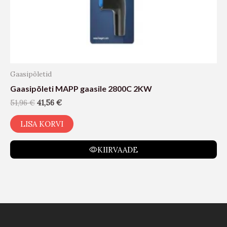
Gaasipõletid
Gaasipõleti MAPP gaasile 2800C 2KW
51,96
€
41,56
€
LISA KORVI
KIIRVAADE