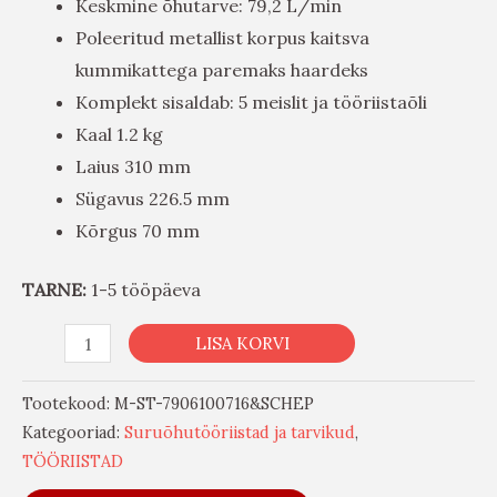
Keskmine õhutarve: 79,2 L/min
Poleeritud metallist korpus kaitsva
kummikattega paremaks haardeks
Komplekt sisaldab: 5 meislit ja tööriistaõli
Kaal 1.2 kg
Laius 310 mm
Sügavus 226.5 mm
Kõrgus 70 mm
TARNE:
1-5 tööpäeva
LISA KORVI
Tootekood:
M-ST-7906100716&SCHEP
Kategooriad:
Suruõhutööriistad ja tarvikud
,
TÖÖRIISTAD