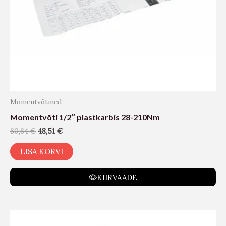
Momentvõtmed
Momentvõti 1/2″ plastkarbis 28-210Nm
60,64
€
48,51
€
LISA KORVI
KIIRVAADE