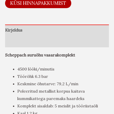
KÜSI HINNAPAKKUMIST
Kirjeldus
Arvustused (0)
Scheppach suruõhu vasarakomplekt
4500 lööki/minutis
Töörõhk 6.3 bar
Keskmine õhutarve: 79,2 L/min
Poleeritud metallist korpus kaitsva
kummikattega paremaks haardeks
Komplekt sisaldab: 5 meislit ja tööriistaõli
Kaal 1.2 kg