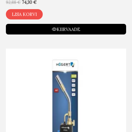
92,88
€
74,30
€
LISA KORVI
KIIRVAADE