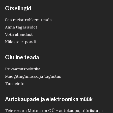
Otselingid
Saa meist rohkem teada
Anna tagasisidet
Võta ühendust
Külasta e-poodi
Oluline teada
Privaatsuspoliitika
Müügitingimused ja tagastus
Tarneinfo
Autokaupade ja elektroonika müük
Teie ees on Mototron OÜ – autokaupu, tööriistu ja