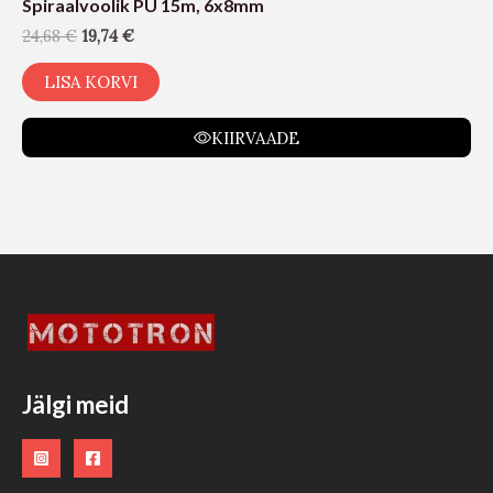
Spiraalvoolik PU 15m, 6x8mm
24,68
€
19,74
€
LISA KORVI
KIIRVAADE
Jälgi meid