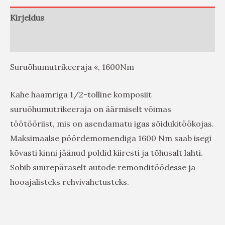
Kirjeldus
Arvustused (0)
Suruõhumutrikeeraja «, 1600Nm
Kahe haamriga 1/2-tolline komposiit
suruõhumutrikeeraja on äärmiselt võimas
töötööriist, mis on asendamatu igas sõidukitöökojas.
Maksimaalse pöördemomendiga 1600 Nm saab isegi
kõvasti kinni jäänud poldid kiiresti ja tõhusalt lahti.
Sobib suurepäraselt autode remonditöödesse ja
hooajalisteks rehvivahetusteks.