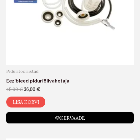
Piduritööriistad
Eezibleed piduriõlivahetaja
45,00
€
36,00
€
LISA KORVI
KIIRVAADE