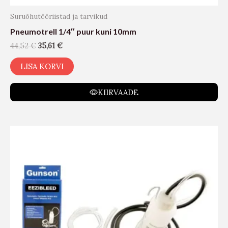
Suruõhutööriistad ja tarvikud
Pneumotrell 1/4″ puur kuni 10mm
44,52
€
35,61
€
LISA KORVI
KIIRVAADE