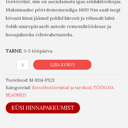
töötööriist, mis on asendamatu igas sõidukitöökojas.
Maksimaalse pöördemomendiga 1600 Nm saab isegi
kõvasti kinni jäänud poldid kiiresti ja tõhusalt lahti.
Sobib suurepäraselt autode remonditöödesse ja
hooajalisteks rehvivahetusteks.
TARNE:
3-5 tööpäeva
LISA KORVI
Tootekood:
M-S114-PX23
Kategooriad:
Suruõhutööriistad ja tarvikud
,
TÖÖKOJA
SEADMED
KÜSI HINNAPAKKUMIST