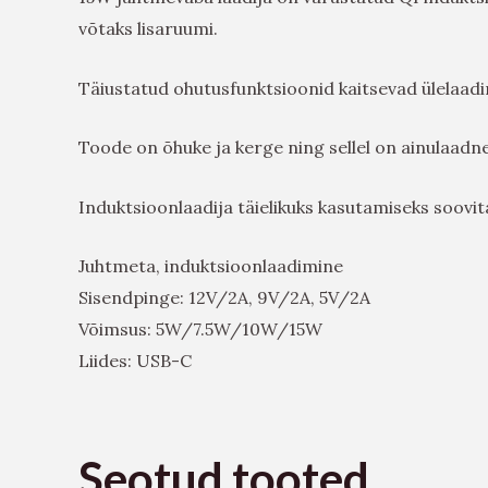
võtaks lisaruumi.
Täiustatud ohutusfunktsioonid kaitsevad ülelaadi
Toode on õhuke ja kerge ning sellel on ainulaadne
Induktsioonlaadija täielikuks kasutamiseks soovi
Juhtmeta, induktsioonlaadimine
Sisendpinge: 12V/2A, 9V/2A, 5V/2A
Võimsus: 5W/7.5W/10W/15W
Liides: USB-C
Seotud tooted