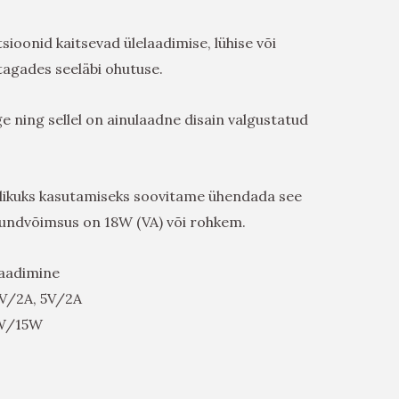
ioonid kaitsevad ülelaadimise, lühise või
agades seeläbi ohutuse.
e ning sellel on ainulaadne disain valgustatud
elikuks kasutamiseks soovitame ühendada see
äljundvõimsus on 18W (VA) või rohkem.
laadimine
9V/2A, 5V/2A
0W/15W