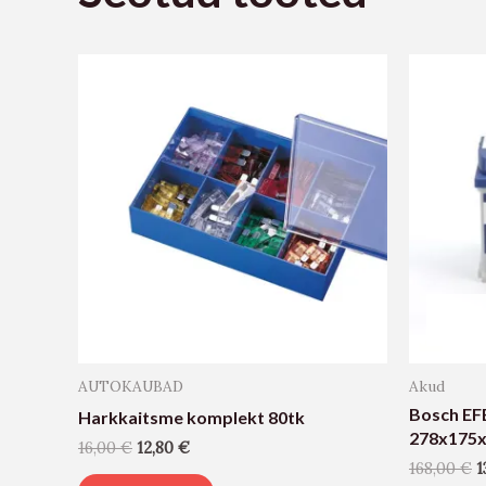
AUTOKAUBAD
Akud
Bosch EF
Harkkaitsme komplekt 80tk
278x175
16,00
€
12,80
€
168,00
€
1