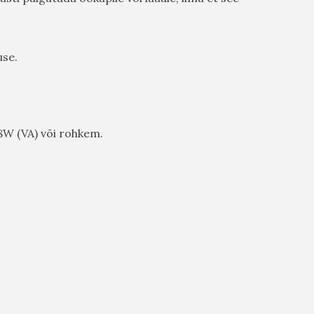
use.
8W (VA) või rohkem.