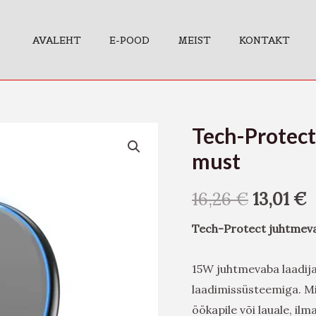
AVALEHT
E-POOD
MEIST
KONTAKT
Tech-Protect
Tech-
Protect
must
juhtmevaba
laadija
16,26
€
13,01
€
15W,
Tech-Protect juhtmeva
must
kogus
15W juhtmevaba laadija
laadimissüsteemiga. Min
öökapile või lauale, ilm