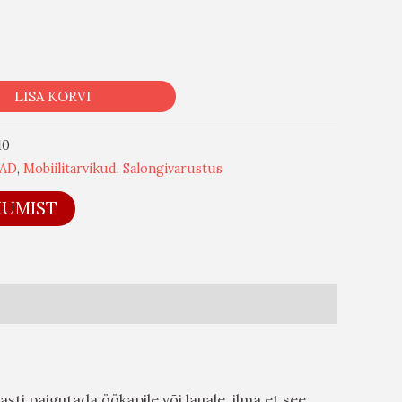
LISA KORVI
10
AD
,
Mobiilitarvikud
,
Salongivarustus
KUMIST
sti paigutada öökapile või lauale, ilma et see