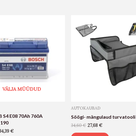
VÄLJA MÜÜDUD
AUTOKAUBAD
B S4 E08 70Ah 760A
Söögi- mängulaud turvatooli
x190
34,60
€
27,68
€
34,39
€