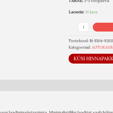
TARNE:
1-5 tööpäeva
Laoseis:
11 laos
Tootekood:
M-S104-9263
Kategooriad:
AUTOKAUB
KÜSI HINNAPAK
on laadimissüsteemiga. Minimalistiliku laadijat saab hõlpsa