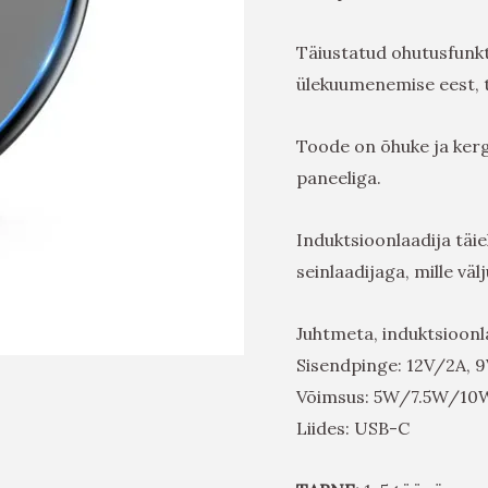
Täiustatud ohutusfunkts
ülekuumenemise eest, t
Toode on õhuke ja kerg
paneeliga.
Induktsioonlaadija täi
seinlaadijaga, mille v
Juhtmeta, induktsioon
Sisendpinge: 12V/2A, 
Võimsus: 5W/7.5W/1
Liides: USB-C