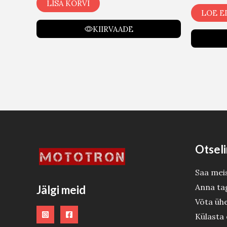
LISA KORVI
LOE E
KIIRVAADE
Otseli
Saa mei
Anna ta
Jälgi meid
Võta üh
Külasta