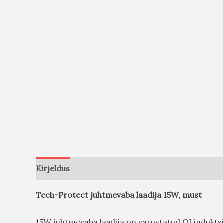
Kirjeldus
Arvustused (0)
Tech-Protect juhtmevaba laadija 15W, must
15W juhtmevaba laadija on varustatud QI induktsio