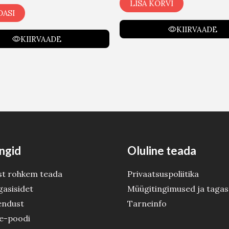
LISA KORVI
DASI
KIIRVAADE
KIIRVAADE
ngid
Oluline teada
st rohkem teada
Privaatsuspoliitika
gasisidet
Müügitingimused ja tagas
endust
Tarneinfo
 e-poodi