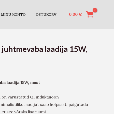
0,00
€
MINU KONTO
OSTUKORV
 juhtmevaba laadija 15W,
ba laadija 15W, must
 on varustatud QI induktsioon
imalistiliku laadijat saab hõlpsasti paigutada
a et see võtaks lisaruumi.