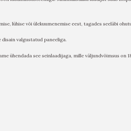
mise, lühise või ülekuumenemise eest, tagades seeläbi ohut
 disain valgustatud paneeliga.
tame ühendada see seinlaadijaga, mille väljundvõimsus on 1