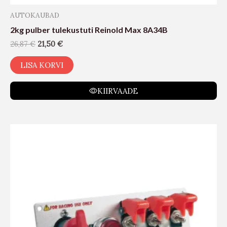
AUTOKAUBAD
2kg pulber tulekustuti Reinold Max 8A34B
26,87
€
21,50
€
LISA KORVI
KIIRVAADE