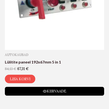
AUTOKAUBAD
Lülitite paneel 192x67mm 5 in 1
84,13
€
67,31
€
LISA KORVI
KIIRVAADE