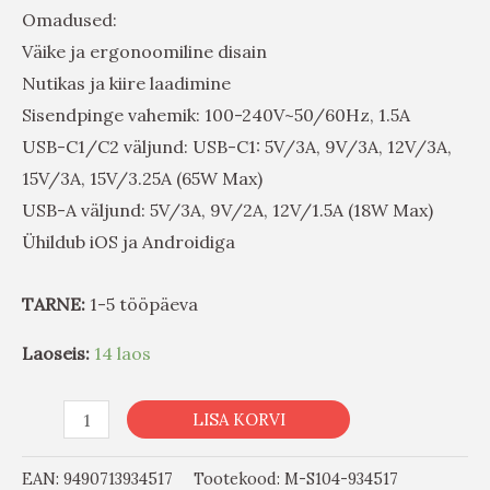
Omadused:
Väike ja ergonoomiline disain
Nutikas ja kiire laadimine
Sisendpinge vahemik: 100-240V~50/60Hz, 1.5A
USB-C1/C2 väljund: USB-C1: 5V/3A, 9V/3A, 12V/3A,
15V/3A, 15V/3.25A (65W Max)
USB-A väljund: 5V/3A, 9V/2A, 12V/1.5A (18W Max)
Ühildub iOS ja Androidiga
TARNE:
1-5 tööpäeva
Laoseis:
14 laos
LISA KORVI
EAN:
9490713934517
Tootekood:
M-S104-934517