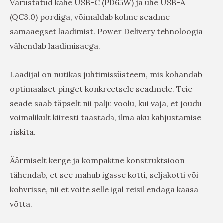
Varustatud kahe USB-C (PD65W) ja ühe USB-A
(QC3.0) pordiga, võimaldab kolme seadme
samaaegset laadimist. Power Delivery tehnoloogia
vähendab laadimisaega.
Laadijal on nutikas juhtimissüsteem, mis kohandab
optimaalset pinget konkreetsele seadmele. Teie
seade saab täpselt nii palju voolu, kui vaja, et jõudu
võimalikult kiiresti taastada, ilma aku kahjustamise
riskita.
Äärmiselt kerge ja kompaktne konstruktsioon
tähendab, et see mahub igasse kotti, seljakotti või
kohvrisse, nii et võite selle igal reisil endaga kaasa
võtta.