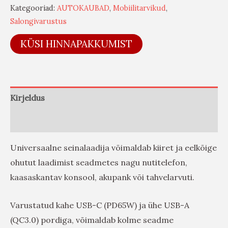
Kategooriad:
AUTOKAUBAD
,
Mobiilitarvikud
,
Salongivarustus
KÜSI HINNAPAKKUMIST
Kirjeldus
Arvustused (0)
Universaalne seinalaadija võimaldab kiiret ja eelkõige
ohutut laadimist seadmetes nagu nutitelefon,
kaasaskantav konsool, akupank või tahvelarvuti.
Varustatud kahe USB-C (PD65W) ja ühe USB-A
(QC3.0) pordiga, võimaldab kolme seadme