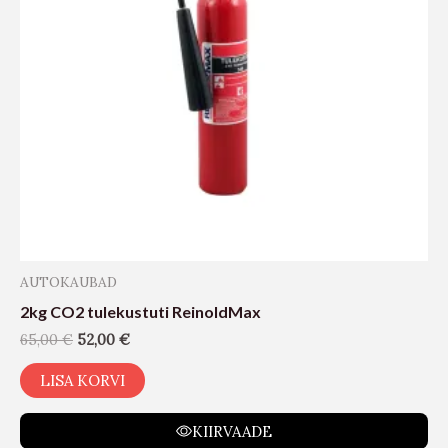
AUTOKAUBAD
2kg CO2 tulekustuti ReinoldMax
65,00
€
52,00
€
LISA KORVI
KIIRVAADE