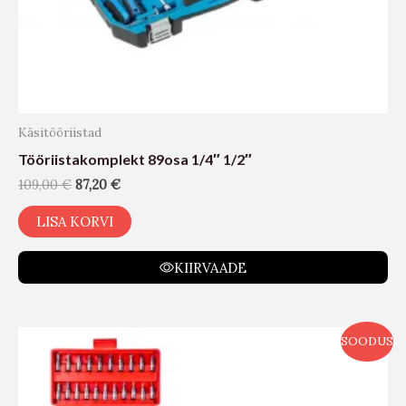
Käsitööriistad
Tööriistakomplekt 89osa 1/4″ 1/2″
109,00
€
87,20
€
LISA KORVI
KIIRVAADE
SOODUS