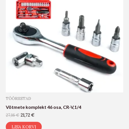
TÖÖRIISTAD
Võtmete komplekt 46 osa, CR-V,1/4
27,16
€
21,72
€
LISA KORVI