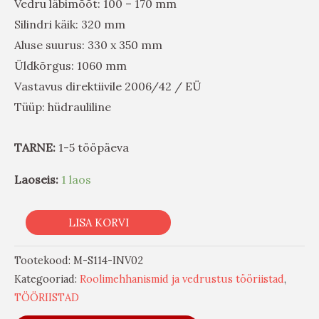
Vedru läbimõõt: 100 – 170 mm
Silindri käik: 320 mm
Aluse suurus: 330 x 350 mm
Üldkõrgus: 1060 mm
Vastavus direktiivile 2006/42 / EÜ
Tüüp: hüdrauliline
TARNE:
1-5 tööpäeva
Laoseis:
1 laos
LISA KORVI
Tootekood:
M-S114-INV02
Kategooriad:
Roolimehhanismid ja vedrustus tööriistad
,
TÖÖRIISTAD