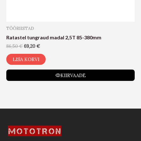
TÖÖRIISTAD
Ratastel tungraud madal 2,5T 85-380mm
86,50
€
69,20
€
LISA KORVI
KIIRVAADE