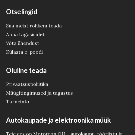
Otselingid
Saa meist rohkem teada
Anna tagasisidet
Võta ühendust
Külasta e-poodi
Oluline teada
Privaatsuspoliitika
Müügitingimused ja tagastus
Tarneinfo
Autokaupade ja elektroonika müük
Teie ees on Mototron OÜ – autokaupu, tööriistu ja