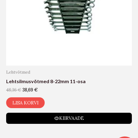
Lehtvõtmed
Lehtsilmusvõtmed 8-22mm 11-osa
48,36
€
38,69
€
LISA KORVI
KIIRVAADE