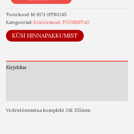
Tootekood:
M-S171-HT8G245
Kategooriad:
Eritööriistad
,
TÖÖRIISTAD
KÜSI HINNAPAKKUMIST
Kirjeldus
Lisainfo
Arvustused (0)
Vedrutõmmitsa komplekt 2tk 355mm