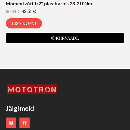
Momentvõti 1/2″ plastkarbis 28-210Nm
60,64
€
48,51
€
LISA KORVI
KIIRVAADE
Jälgi meid