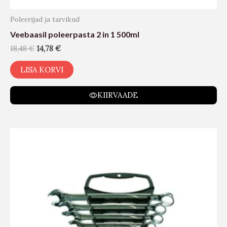
Poleerijad ja tarvikud
Veebaasil poleerpasta 2 in 1 500ml
18,48
€
14,78
€
LISA KORVI
KIIRVAADE