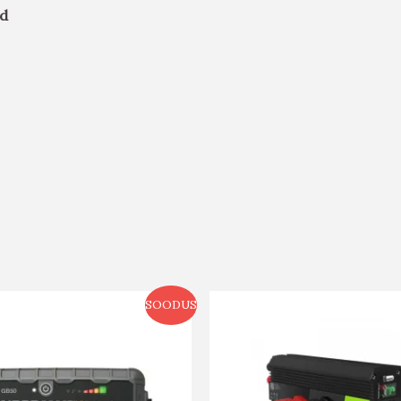
id
SOODUS