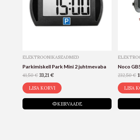
ELEKTROONIKASEADMED
ELEKTRO
Parkimiskell Park Mini 2 juhtmevaba
Noco GB50
41,50
€
33,21
€
232,50
€
1
LISA KORVI
LISA K
KIIRVAADE