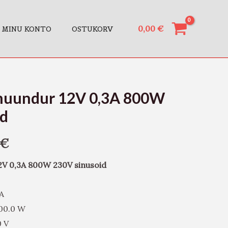
0,00
€
MINU KONTO
OSTUKORV
muundur 12V 0,3A 800W
id
€
V 0,3A 800W 230V sinusoid
 A
800.0 W
0 V