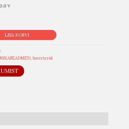
0.0 V
LISA KORVI
6
NIKASEADMED
,
Inverterid
KUMIST