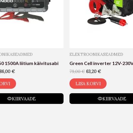
ONIKASEADMED
ELEKTROONIKASEADMED
 1500A liitium käivitusabi
Green Cell inverter 12V-23
86,00
€
79,00
€
63,20
€
ORVI
LISA KORVI
KIIRVAADE
KIIRVAADE