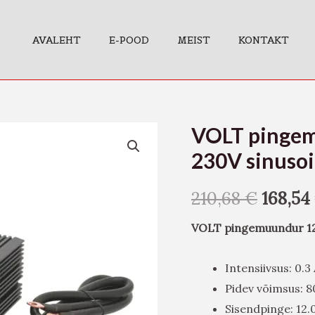
AVALEHT
E-POOD
MEIST
KONTAKT
VOLT pinge
VOLT
pingemuundur
230V sinuso
12V
0,3A
210,68
€
168,54
800W
VOLT pingemuundur 12
230V
sinusoid
Intensiivsus: 0.3
kogus
Pidev võimsus: 
Sisendpinge: 12.