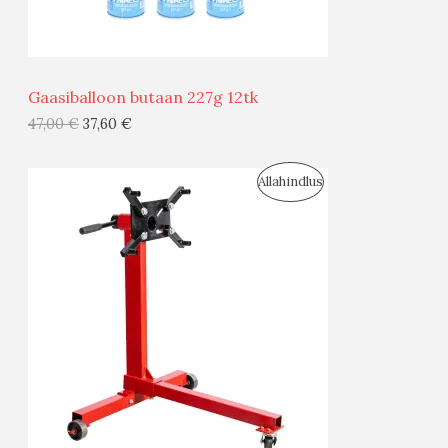
Ü
Ü
Gaasiballoon butaan 227g 12tk
G
47,00
€
37,60
€
I
S
Allahindlus
S
O
T
O
O
D
O
U
D
S
E
M
Ü