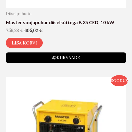
Diiselpuhurid
Master soojapuhur diiselküttega B 35 CED, 10 kW
756,28
€
605,02
€
LISA KORVI
KIIRVAADE
SOODUS