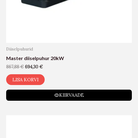
Diiselpuhurid
Master diiselpuhur 20kW
867,88
€
694,30
€
LISA KORVI
KIIRVAADE