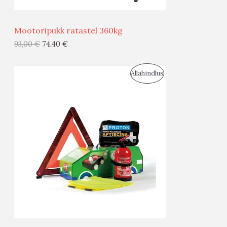
Ü
Mootoripukk ratastel 360kg
G
93,00
€
74,40
€
I
S
Allahindlus
S
O
T
O
O
D
O
U
D
S
E
M
Ü
Ü