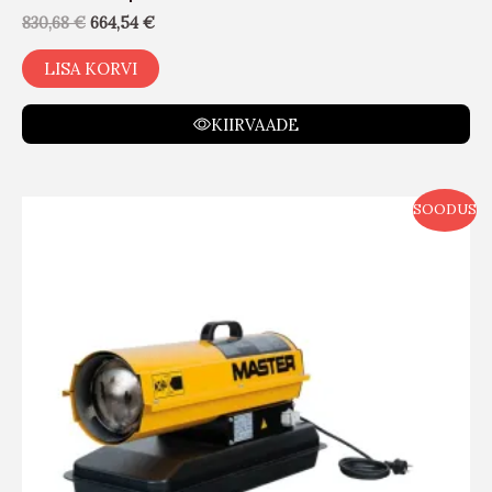
830,68
€
664,54
€
LISA KORVI
KIIRVAADE
SOODUS