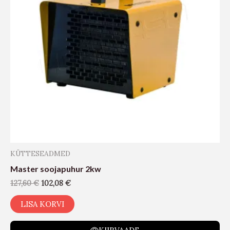
KÜTTESEADMED
Master soojapuhur 2kw
127,60
€
102,08
€
LISA KORVI