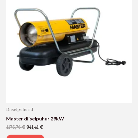
Diiselpuhurid
Master diiselpuhur 29kW
1176,76
€
941,41
€