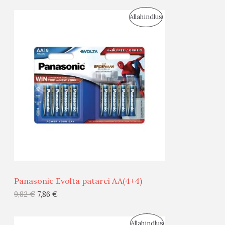
I
S
Allahindlus
S
O
T
O
O
D
O
U
D
S
E
M
Ü
Ü
Panasonic Evolta patarei AA(4+4)
G
9,82
€
7,86
€
I
S
Allahindlus