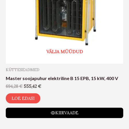
VÄLJA MÜÜDUD
KÜTTESEADMED
Master soojapuhur elektriline B 15 EPB, 15 kW, 400 V
694,28
€
555,42
€
LOE EDASI
KIIRVAADE