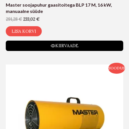
Master soojapuhur gaasitoitega BLP 17 M, 16 kW,
manuaalne süüde
291,28
€
233,02
€
LISA KORVI
KIIRVAADE
SOODUS