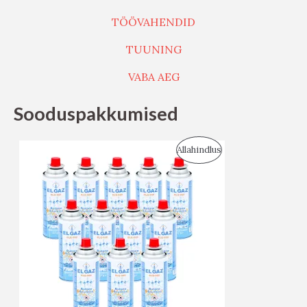
TÖÖVAHENDID
TUUNING
VABA AEG
Sooduspakkumised
S
Allahindlus
O
O
D
U
S
M