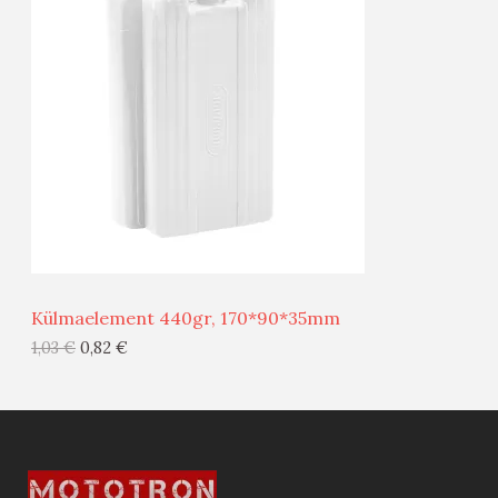
T
O
O
D
O
U
D
S
E
M
Ü
Ü
Külmaelement 440gr, 170*90*35mm
G
1,03
€
0,82
€
I
S
T