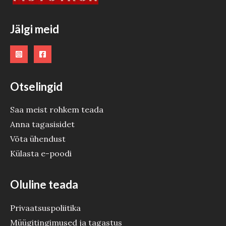
O
O
Jälgi meid
D
E
Otselingid
Saa meist rohkem teada
Anna tagasisidet
Võta ühendust
Külasta e-poodi
Oluline teada
Privaatsuspoliitika
Müügitingimused ja tagastus