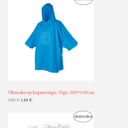
S
O
T
O
O
D
O
U
D
S
E
M
Ü
Ü
Vihmakeep kapuutsiga 70gr, 100*130cm
G
1,80
€
1,44
€
I
S
Allahindlus
S
O