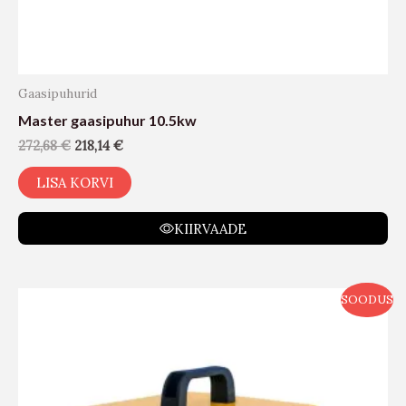
Gaasipuhurid
Master gaasipuhur 10.5kw
272,68
€
218,14
€
LISA KORVI
KIIRVAADE
SOODUS