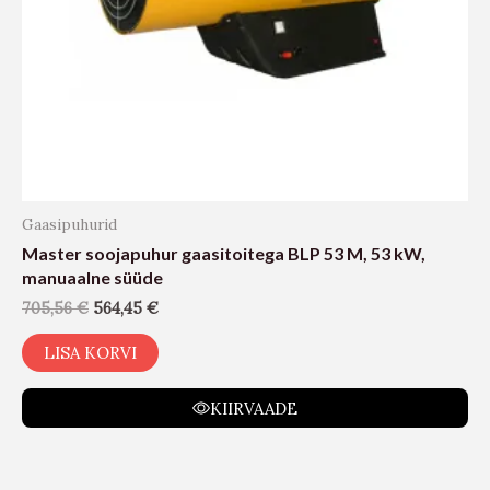
Gaasipuhurid
Master soojapuhur gaasitoitega BLP 53 M, 53 kW,
manuaalne süüde
705,56
€
564,45
€
LISA KORVI
KIIRVAADE