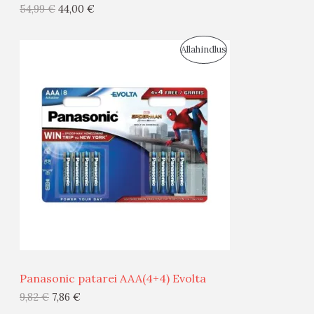
G
54,99
€
44,00
€
I
S
Allahindlus
S
O
T
O
O
D
O
U
D
S
E
M
Ü
Ü
Panasonic patarei AAA(4+4) Evolta
G
9,82
€
7,86
€