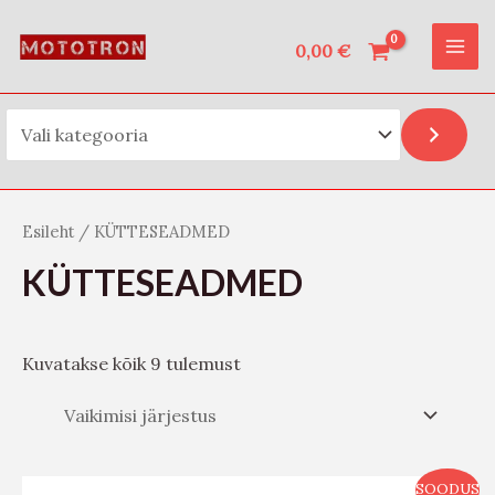
Vali kategooria
Skip
O
MAI
to
0,00
€
t
ME
content
s
i
Esileht
/ KÜTTESEADMED
KÜTTESEADMED
Kuvatakse kõik 9 tulemust
SOODUS