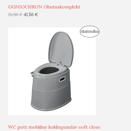
OGNIOCHRON Ohutuskomplekt
G
51,96
€
41,56
€
I
S
Allahindlus
S
O
T
O
O
D
O
U
D
S
E
M
Ü
Ü
WC pott mobiilne kokkupandav soft close