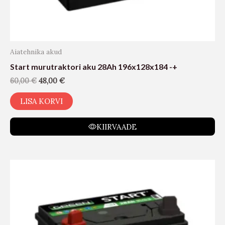
Aiatehnika akud
Start murutraktori aku 28Ah 196x128x184 -+
60,00
€
48,00
€
LISA KORVI
KIIRVAADE