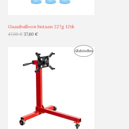
Ü
Ü
Gaasiballoon butaan 227g 12tk
G
47,00
€
37,60
€
I
S
Allahindlus
S
O
T
O
O
D
O
U
D
S
E
M
Ü