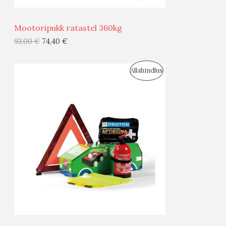
Ü
Mootoripukk ratastel 360kg
G
93,00
€
74,40
€
I
S
Allahindlus
S
O
T
O
O
D
O
U
D
S
E
M
Ü
Ü