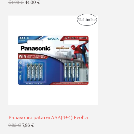
54,99
€
44,00
€
I
S
Allahindlus
S
O
T
O
O
D
O
U
D
S
E
M
Ü
Ü
Panasonic patarei AAA(4+4) Evolta
G
9,82
€
7,86
€
I