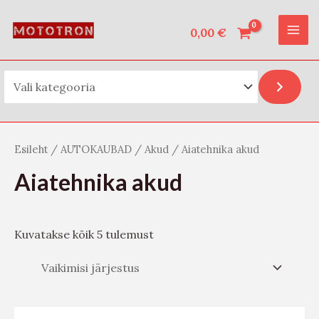
Vali kategooria
Skip
O
MAI
to
0,00
€
t
ME
content
s
i
Esileht
/
AUTOKAUBAD
/
Akud
/ Aiatehnika akud
Aiatehnika akud
Kuvatakse kõik 5 tulemust