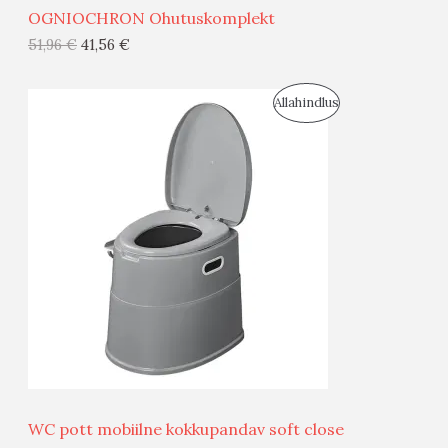
OGNIOCHRON Ohutuskomplekt
G
51,96
€
41,56
€
I
S
Allahindlus
S
O
T
O
O
D
O
U
D
S
E
M
Ü
Ü
WC pott mobiilne kokkupandav soft close
G