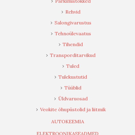
Parkimistõkked
Rehvid
Salongivarustus
Tehnoülevaatus
Tihendid
Transporditarvikud
Tuled
Tulekustutid
Tüüblid
Üldvaruosad
Veokite õhupüstolid ja liitmik
AUTOKEEMIA
ELEKTROONIKASEADMED