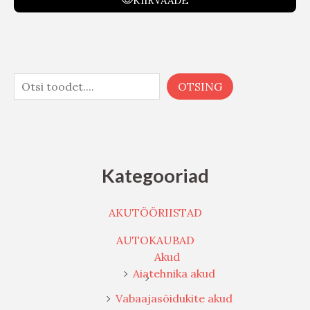
KIIRVAADE
OTSING
Kategooriad
AKUTÖÖRIISTAD
AUTOKAUBAD
Akud
Aiatehnika akud
Vabaajasõidukite akud