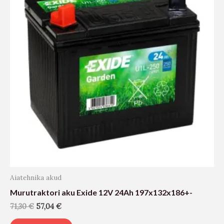
Aiatehnika akud
Murutraktori aku Exide 12V 24Ah 197x132x186+-
71,30
€
57,04
€