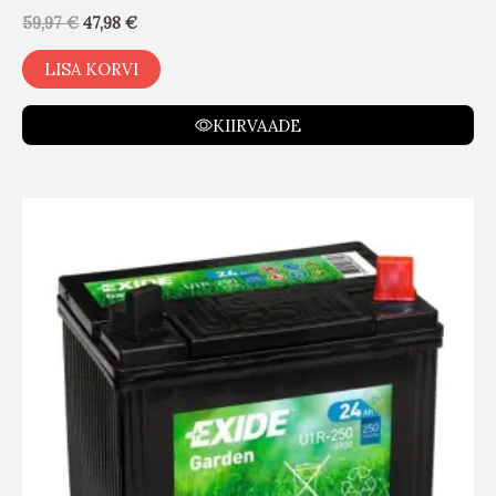
59,97
€
47,98
€
LISA KORVI
KIIRVAADE