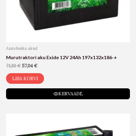
Aiatehnika akud
Murutraktori aku Exide 12V 24Ah 197x132x186-+
71,30
€
57,04
€
LISA KORVI
KIIRVAADE