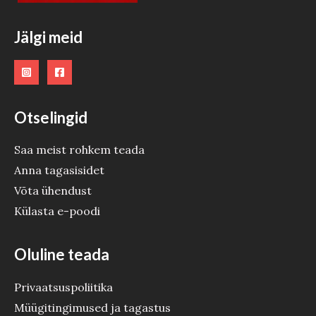
O
Jälgi meid
D
E
Otselingid
Saa meist rohkem teada
Anna tagasisidet
Võta ühendust
Külasta e-poodi
Oluline teada
Privaatsuspoliitika
Müügitingimused ja tagastus