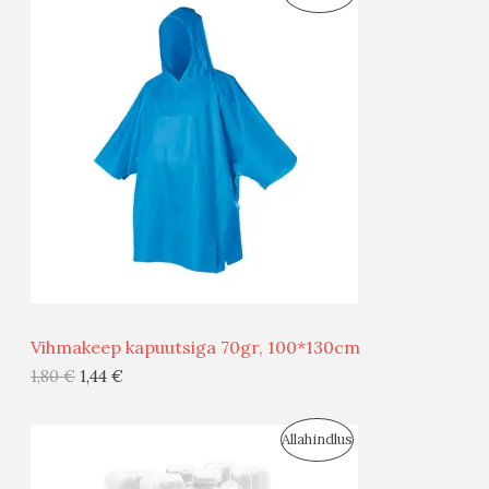
O
T
O
O
D
O
U
D
S
E
M
Ü
Ü
Vihmakeep kapuutsiga 70gr, 100*130cm
G
1,80
€
1,44
€
I
S
Allahindlus
S
O
T