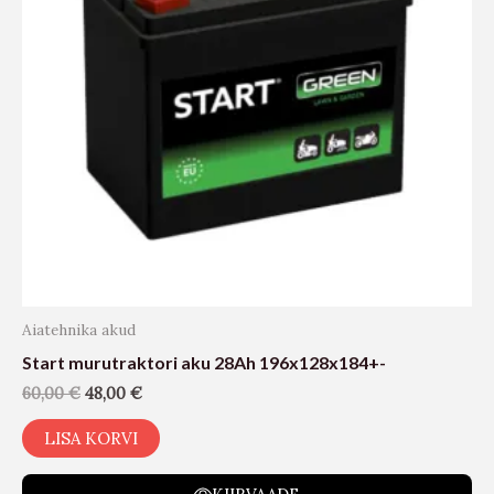
Aiatehnika akud
Start murutraktori aku 28Ah 196x128x184+-
60,00
€
48,00
€
LISA KORVI