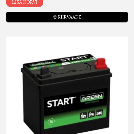
LISA KORVI
KIIRVAADE