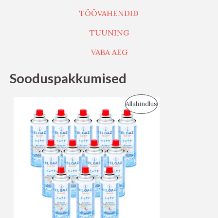
TÖÖVAHENDID
TUUNING
VABA AEG
Sooduspakkumised
S
Allahindlus
O
O
D
U
S
M