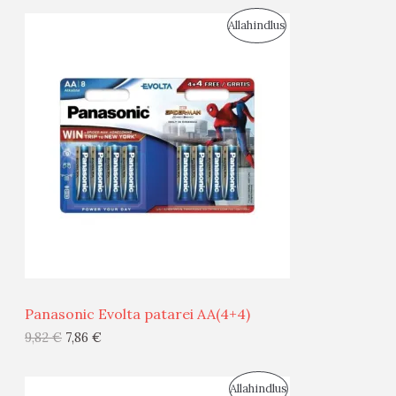
S
Allahindlus
S
O
T
O
O
D
O
U
D
S
E
M
Ü
Ü
Panasonic Evolta patarei AA(4+4)
G
9,82
€
7,86
€
I
S
Allahindlus
S