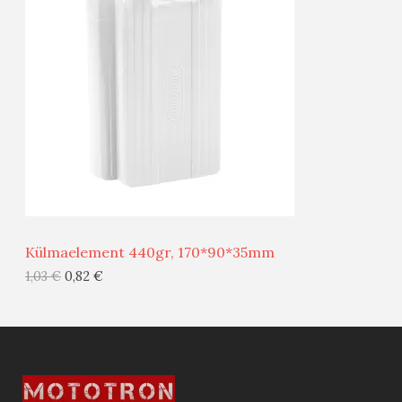
O
O
D
O
U
D
S
E
M
Ü
Ü
Külmaelement 440gr, 170*90*35mm
G
1,03
€
0,82
€
I
S
T
O