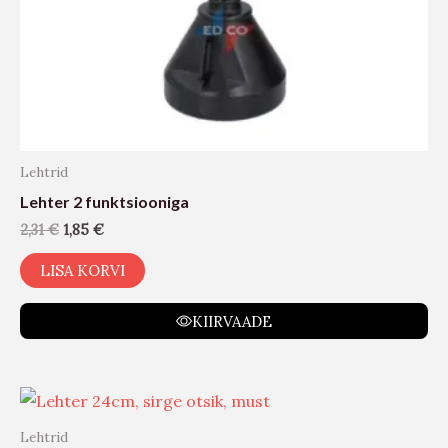
Lehtrid
Lehter 2 funktsiooniga
2,31
€
1,85
€
LISA KORVI
KIIRVAADE
Lehtrid