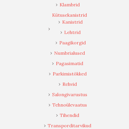
Tihendid
Transporditarvikud
Tuled
Tulekustutid
Tüüblid
Üldvaruosad
Veokite õhupüstolid ja liitmik
AUTOKEEMIA
ELEKTROONIKASEADMED
HAAGISTE TARVIKUD
KOORMAKINNITUS JA VEOKÖIED
KÜTTESEADMED