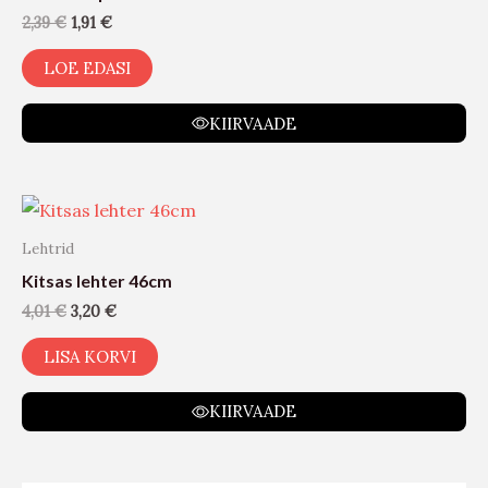
2,39
€
1,91
€
LOE EDASI
KIIRVAADE
Lehtrid
Kitsas lehter 46cm
4,01
€
3,20
€
LISA KORVI
KIIRVAADE