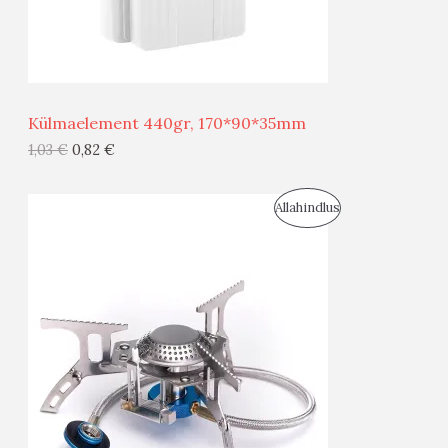
S
E
M
Ü
Ü
Matkapliit 7/16 keermega voolikuühendus
G
29,51
€
23,61
€
I
S
T
O
O
D
E