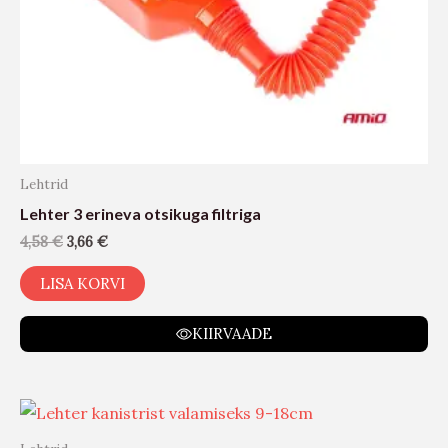
Lehtrid
Lehter 3 erineva otsikuga filtriga
4,58
€
3,66
€
LISA KORVI
KIIRVAADE