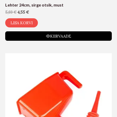
Lehter 24cm, sirge otsik, must
5,69
€
4,55
€
LISA KORVI
KIIRVAADE