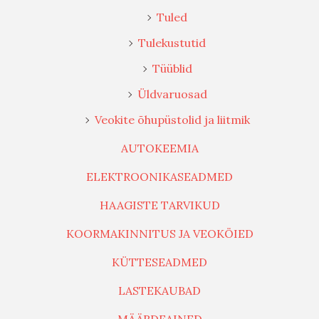
LASTEKAUBAD
MÄÄRDEAINED
MOTOKAUBAD
MUU
REHVITARVIKUD
TALVEKAUBAD
TÖÖKOJA SEADMED
TÖÖRIISTAD
TÖÖVAHENDID
TUUNING
VABA AEG