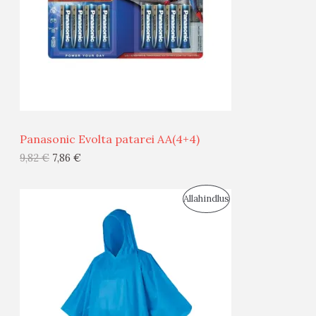
D
O
U
D
S
E
M
Ü
Ü
Vihmakeep kapuutsiga 70gr, 100*130cm
G
1,80
€
1,44
€
I
S
Allahindlus
S
O
T
O
O
D
O