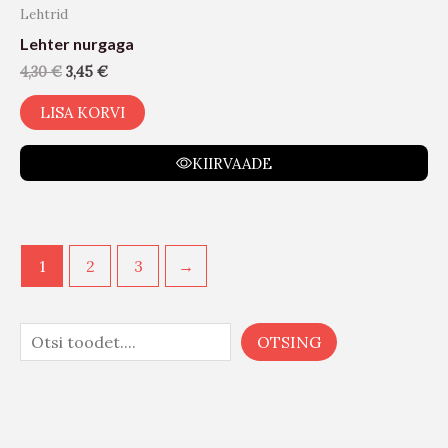
Kategooriad
AKUTÖÖRIISTAD
AUTOKAUBAD
Akud
Autokatted
Autokülmikud
Autopirnid
Autopuhastusvahendid
Elektriauto tarvikud
Elektritarvikud