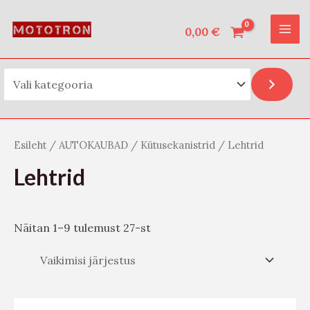
Vali kategooria
Skip
O
MAI
to
0,00
€
t
ME
content
s
i
Esileht
/
AUTOKAUBAD
/
Kütusekanistrid
/ Lehtrid
Lehtrid
Näitan 1–9 tulemust 27-st