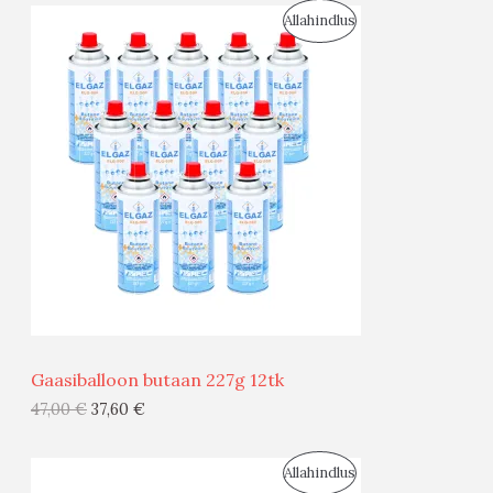
I
S
Allahindlus
S
O
T
O
O
D
O
U
D
S
E
M
Ü
Ü
OGNIOCHRON Ohutuskomplekt
G
51,96
€
41,56
€
I