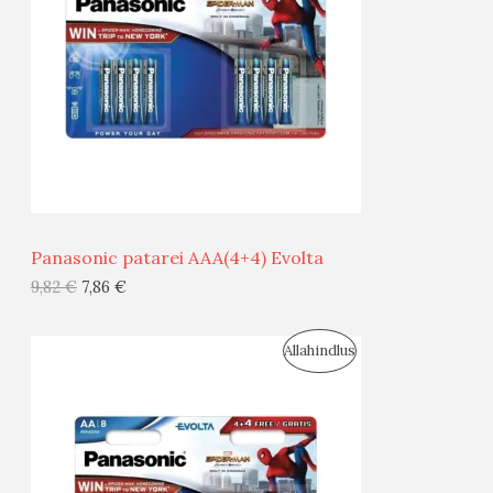
O
O
D
O
U
D
S
E
M
Ü
Ü
Panasonic Evolta patarei AA(4+4)
G
9,82
€
7,86
€
I
S
Allahindlus
S
O
T
O
O