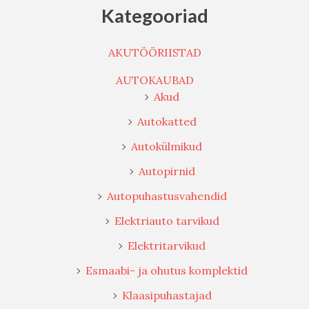
Esmaabi- ja ohutus komplektid
Klaasipuhastajad
Klambrid
Kütusekanistrid
Kanistrid
Lehtrid
Paagikorgid
Numbrialused
Pagasimatid
Parkimistõkked
Rehvid
Salongivarustus
Tehnoülevaatus