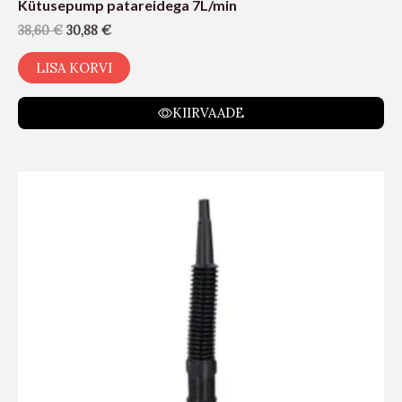
Kütusepump patareidega 7L/min
38,60
€
30,88
€
LISA KORVI
KIIRVAADE