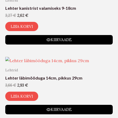
Lehtrid
Lehter kanistrist valamiseks 9-18cm
3,27
€
2,62
€
LISA KORVI
KIIRVAADE
Lehtrid
Lehter läbimõõduga 14cm, pikkus 29cm
3,66
€
2,93
€
LISA KORVI
KIIRVAADE