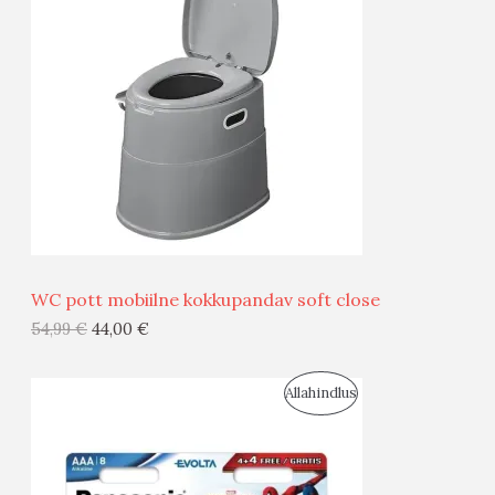
O
T
O
O
D
O
U
D
S
E
M
Ü
Ü
Panasonic patarei AAA(4+4) Evolta
G
9,82
€
7,86
€
I
S
Allahindlus
S
O
T