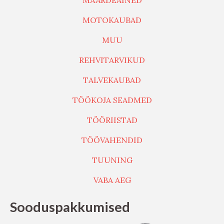
Sooduspakkumised
S
Allahindlus
O
O
D
U
S
M
Ü
Ü
Gaasiballoon butaan 227g 12tk
G
47,00
€
37,60
€