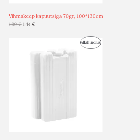
Ü
Vihmakeep kapuutsiga 70gr, 100*130cm
G
1,80
€
1,44
€
I
S
Allahindlus
S
O
T
O
O
D
O
U
D
S
E
M
Ü
Ü