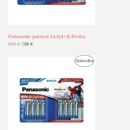
M
Ü
Ü
Panasonic patarei AAA(4+4) Evolta
G
9,82
€
7,86
€
I
S
Allahindlus
S
O
T
O
O
D
O
U
D
S
E
M