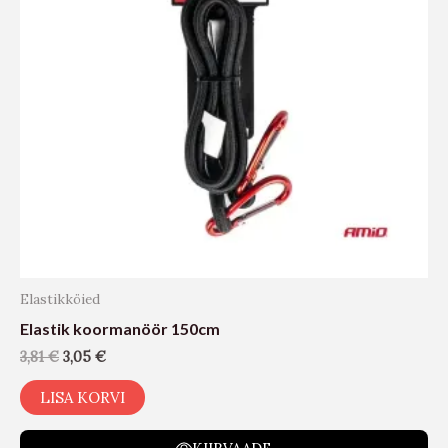
Elastikköied
Elastik koormanöör 150cm
3,81
€
3,05
€
LISA KORVI