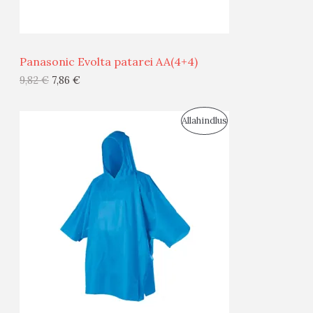
Ü
Ü
Panasonic Evolta patarei AA(4+4)
G
9,82
€
7,86
€
I
S
Allahindlus
S
O
T
O
O
D
O
U
D
S
E
M
Ü