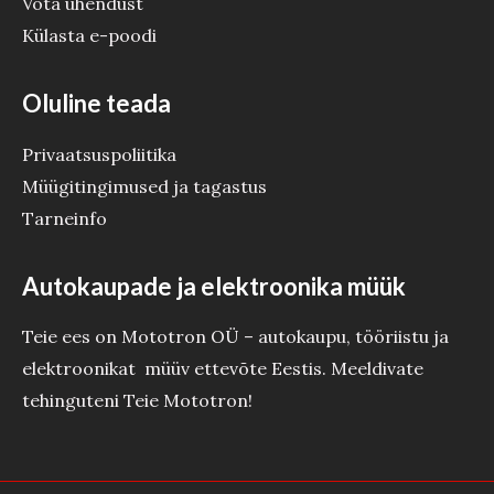
Võta ühendust
Külasta e-poodi
Oluline teada
Privaatsuspoliitika
Müügitingimused ja tagastus
Tarneinfo
Autokaupade ja elektroonika müük
Teie ees on Mototron OÜ – autokaupu, tööriistu ja
elektroonikat müüv ettevõte Eestis. Meeldivate
tehinguteni Teie Mototron!