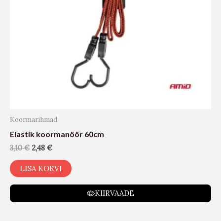
Koormarihmad
Elastik koormanöör 60cm
3,10
€
2,48
€
LISA KORVI
KIIRVAADE