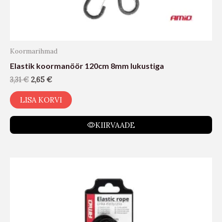
Koormarihmad
Elastik koormanöör 120cm 8mm lukustiga
3,31
€
2,65
€
LISA KORVI
KIIRVAADE