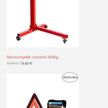
D
O
U
D
S
E
M
Ü
Ü
Mootoripukk ratastel 360kg
G
93,00
€
74,40
€
I
S
Allahindlus
S
O
T
O
O
D
O