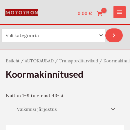
Vali kategooria
Skip
O
MAI
to
0,00
€
t
ME
content
s
i
Esileht
/
AUTOKAUBAD
/
Transporditarvikud
/ Koormakinni
Koormakinnitused
Näitan 1–9 tulemust 43-st