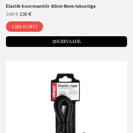
Elastik koormanöör 60cm 8mm lukustiga
2,69
€
2,16
€
LISA KORVI
KIIRVAADE