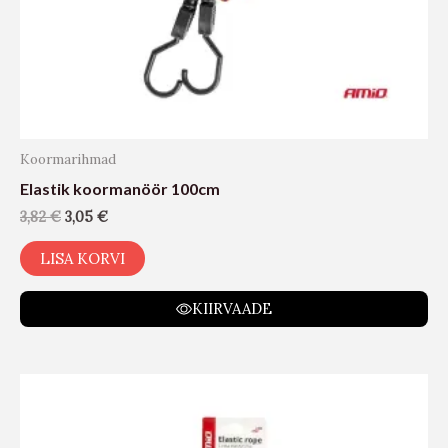
Koormarihmad
Elastik koormanöör 100cm
3,82
€
3,05
€
LISA KORVI
KIIRVAADE