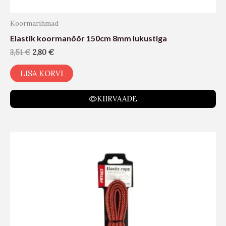
Koormarihmad
Elastik koormanöör 150cm 8mm lukustiga
3,51
€
2,80
€
LISA KORVI
KIIRVAADE