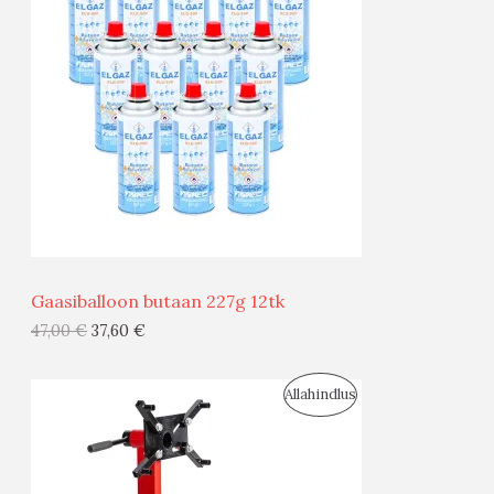
O
D
U
S
M
Ü
Ü
Gaasiballoon butaan 227g 12tk
G
47,00
€
37,60
€
I
S
Allahindlus
S
O
T
O
O