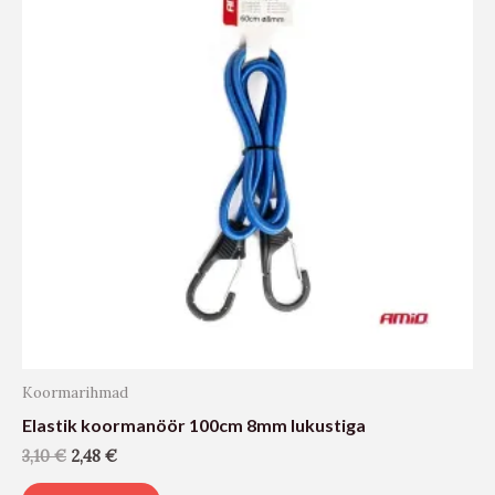
Koormarihmad
Elastik koormanöör 100cm 8mm lukustiga
3,10
€
2,48
€