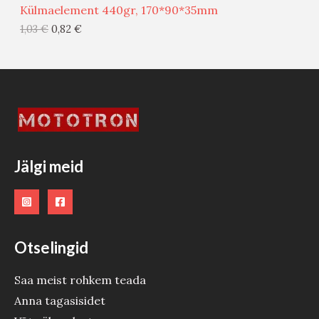
Külmaelement 440gr, 170*90*35mm
G
1,03
€
0,82
€
I
S
T
O
O
Jälgi meid
D
E
Otselingid
Saa meist rohkem teada
Anna tagasisidet