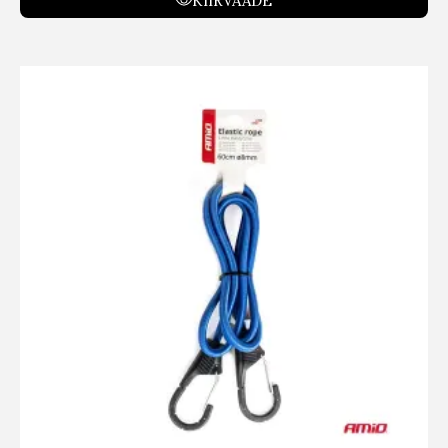
KIIRVAADE