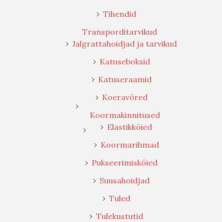
Tihendid
Transporditarvikud
Jalgrattahoidjad ja tarvikud
Katuseboksid
Katuseraamid
Koeravõred
Koormakinnitused
Elastikköied
Koormarihmad
Pukseerimisköied
Suusahoidjad
Tuled
Tulekustutid