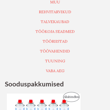
MUU
REHVITARVIKUD
TALVEKAUBAD
TÖÖKOJA SEADMED
TÖÖRIISTAD
TÖÖVAHENDID
TUUNING
VABA AEG
Sooduspakkumised
S
Allahindlus
O