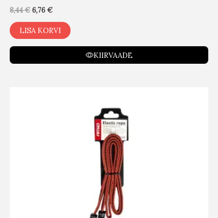
8,44
€
6,76
€
LISA KORVI
KIIRVAADE