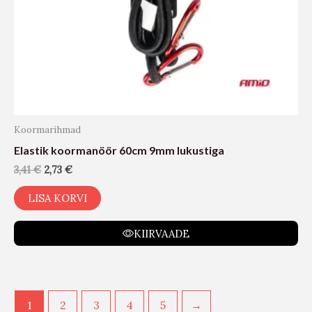
Koormarihmad
Elastik koormanöör 60cm 9mm lukustiga
3,41
€
2,73
€
LISA KORVI
KIIRVAADE
1
2
3
4
5
→