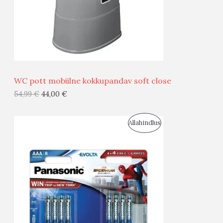
S
E
M
Ü
Ü
WC pott mobiilne kokkupandav soft close
G
54,99
€
44,00
€
I
S
Allahindlus
S
O
T
O
O
D
O
U
D
S
E