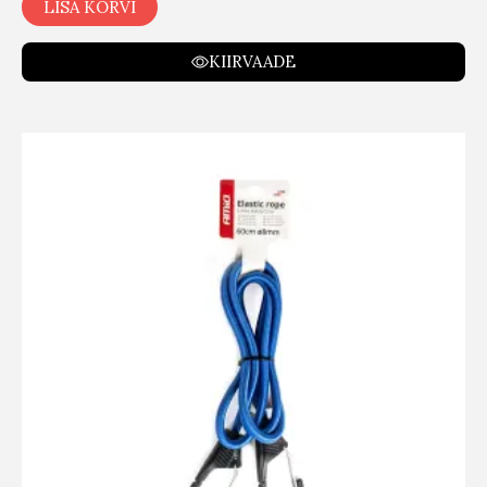
LISA KORVI
KIIRVAADE