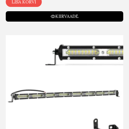
LISA KORVI
KIIRVAADE