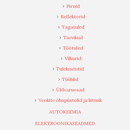
Pirnid
Reflektorid
Tagatuled
Tarvikud
Töötuled
Vilkurid
Tulekustutid
Tüüblid
Üldvaruosad
Veokite õhupüstolid ja liitmik
AUTOKEEMIA
ELEKTROONIKASEADMED