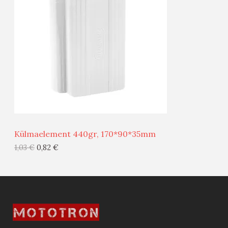
O
O
D
O
U
D
S
E
M
Ü
Ü
Külmaelement 440gr, 170*90*35mm
G
1,03
€
0,82
€
I
S
T
O