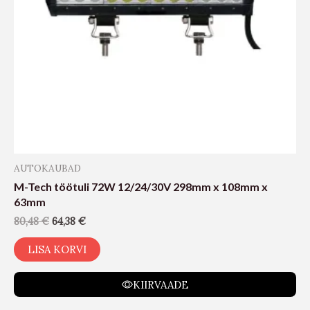
AUTOKAUBAD
M-Tech töötuli 72W 12/24/30V 298mm x 108mm x
63mm
80,48
€
64,38
€
LISA KORVI
KIIRVAADE