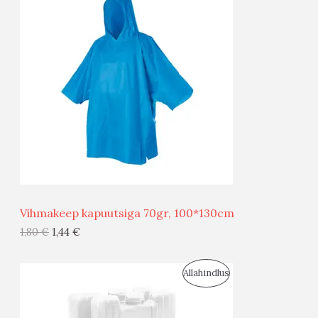
O
T
O
O
D
O
U
D
S
E
M
Ü
Ü
Vihmakeep kapuutsiga 70gr, 100*130cm
G
1,80
€
1,44
€
I
S
Allahindlus
S
O
T