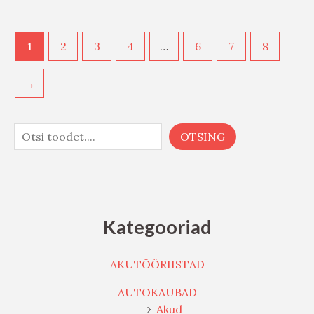
1
2
3
4
…
6
7
8
→
OTSING
Kategooriad
AKUTÖÖRIISTAD
AUTOKAUBAD
Akud