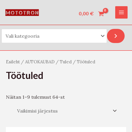
Vali kategooria
Skip
O
MAI
to
0,00
€
t
ME
content
s
i
Esileht
/
AUTOKAUBAD
/
Tuled
/ Töötuled
Töötuled
Näitan 1–9 tulemust 64-st