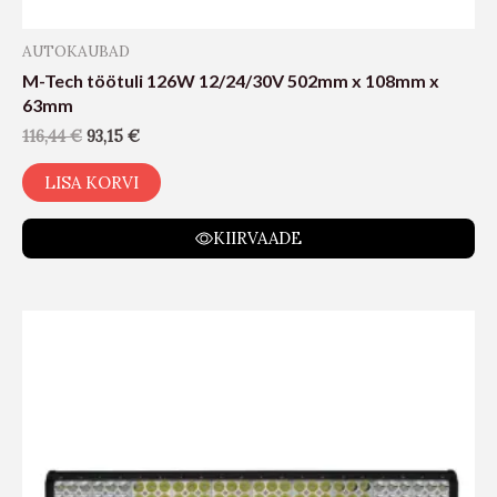
AUTOKAUBAD
M-Tech töötuli 126W 12/24/30V 502mm x 108mm x
63mm
116,44
€
93,15
€
LISA KORVI
KIIRVAADE