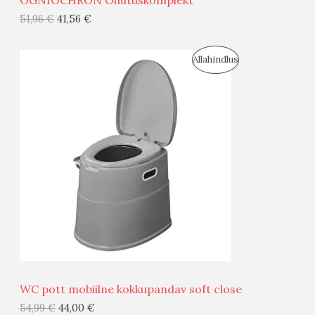
OGNIOCHRON Ohutuskomplekt
G
51,96
€
41,56
€
I
S
Allahindlus
S
O
T
O
O
D
O
U
D
S
E
M
Ü
Ü
WC pott mobiilne kokkupandav soft close
G
54,99
€
44,00
€