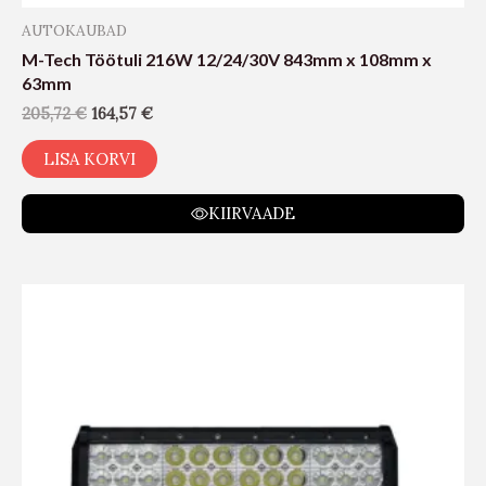
AUTOKAUBAD
M-Tech Töötuli 216W 12/24/30V 843mm x 108mm x
63mm
205,72
€
164,57
€
LISA KORVI
KIIRVAADE