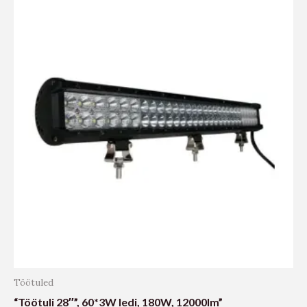
Töötuled
“Töötuli 28″”, 60*3W ledi, 180W, 12000lm”