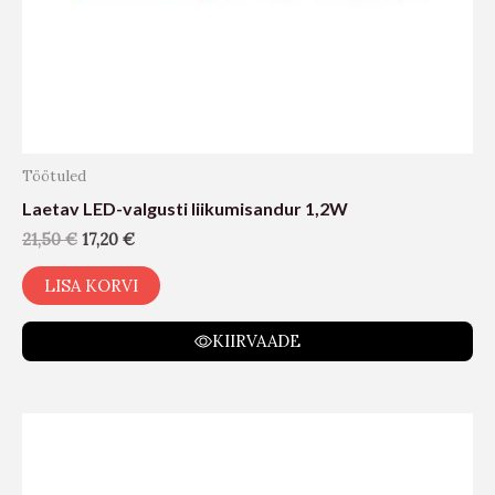
Töötuled
Laetav LED-valgusti liikumisandur 1,2W
21,50
€
17,20
€
LISA KORVI
KIIRVAADE