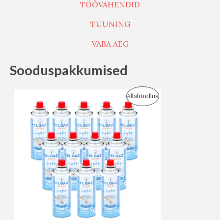
TÖÖVAHENDID
TUUNING
VABA AEG
Sooduspakkumised
S
Allahindlus
O
O
D
U
S
M