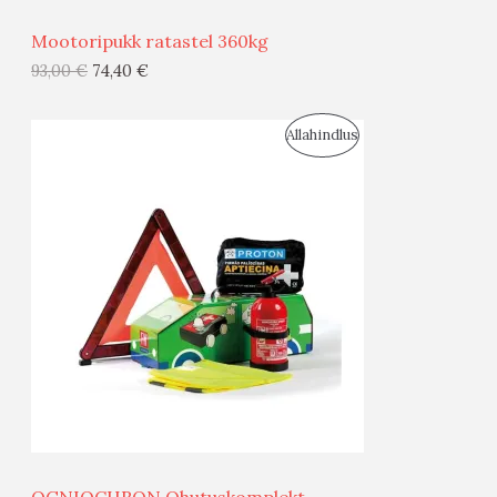
Ü
Mootoripukk ratastel 360kg
G
93,00
€
74,40
€
I
S
Allahindlus
S
O
T
O
O
D
O
U
D
S
E
M
Ü
Ü