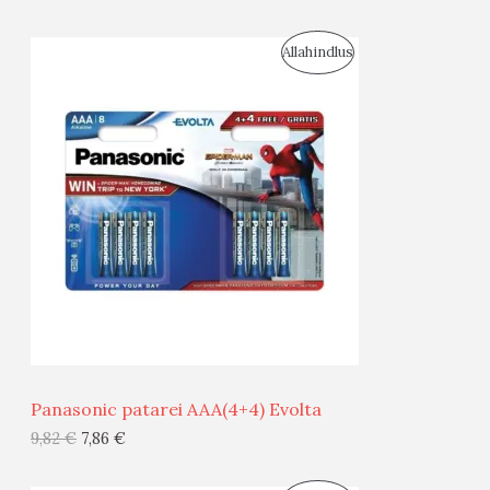
I
S
Allahindlus
S
O
T
O
O
D
O
U
D
S
E
M
Ü
Ü
Panasonic patarei AAA(4+4) Evolta
G
9,82
€
7,86
€
I