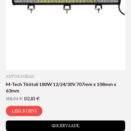
AUTOKAUBAD
M-Tech Töötuli 180W 12/24/30V 707mm x 108mm x
63mm
166,04
€
132,83
€
LISA KORVI
KIIRVAADE