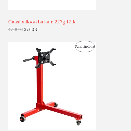
Ü
Ü
Gaasiballoon butaan 227g 12tk
G
47,00
€
37,60
€
I
S
Allahindlus
S
O
T
O
O
D
O
U
D
S
E
M
Ü