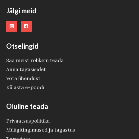
O
Jälgi meid
D
E
Otselingid
Saa meist rohkem teada
Anna tagasisidet
Võta ühendust
Külasta e-poodi
Oluline teada
Privaatsuspoliitika
Müügitingimused ja tagastus
Tarneinfo