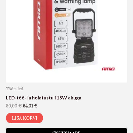
Töötuled
LED-töö- ja hoiatustuli 15W akuga
80,00
€
64,01
€
LISA KORVI