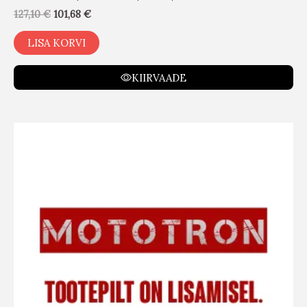
127,10
€
101,68
€
LISA KORVI
KIIRVAADE