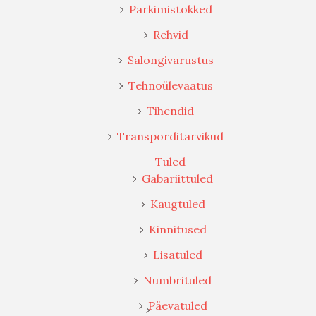
Parkimistõkked
Rehvid
Salongivarustus
Tehnoülevaatus
Tihendid
Transporditarvikud
Tuled
Gabariittuled
Kaugtuled
Kinnitused
Lisatuled
Numbrituled
Päevatuled