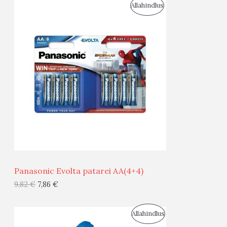
S
Allahindlus
S
O
T
O
O
D
O
U
D
S
E
M
Ü
Ü
Panasonic Evolta patarei AA(4+4)
G
9,82
€
7,86
€
I
S
Allahindlus
S