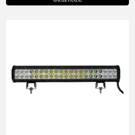
KIIRVAADE