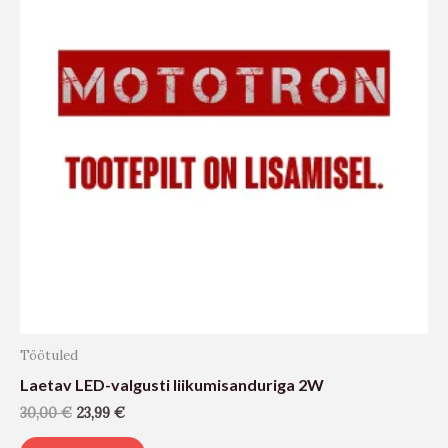
Töötuled
Laetav LED-valgusti liikumisanduriga 2W
30,00
€
23,99
€