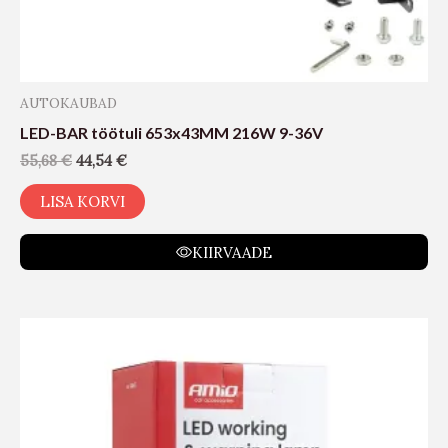
AUTOKAUBAD
LED-BAR töötuli 653x43MM 216W 9-36V
55,68
€
44,54
€
LISA KORVI
KIIRVAADE