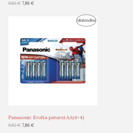
9,82
€
7,86
€
I
S
Allahindlus
S
O
T
O
O
D
O
U
D
S
E
M
Ü
Ü
Panasonic Evolta patarei AA(4+4)
G
9,82
€
7,86
€
I