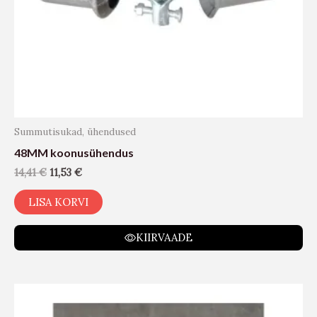
Summutisukad, ühendused
48MM koonusühendus
14,41
€
11,53
€
LISA KORVI
KIIRVAADE