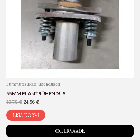
Summutisukad, ühendused
55MM FLANTSÜHENDUS
30,70
€
24,56
€
LISA KORVI
KIIRVAADE