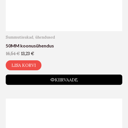
Summutisukad, ühendused
50MM koonusühendus
16,54
€
13,23
€
LISA KORVI
KIIRVAADE