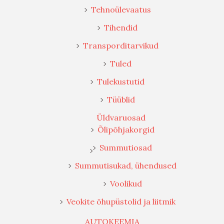
Tehnoülevaatus
Tihendid
Transporditarvikud
Tuled
Tulekustutid
Tüüblid
Üldvaruosad
Õlipõhjakorgid
Summutiosad
Summutisukad, ühendused
Voolikud
Veokite õhupüstolid ja liitmik
AUTOKEEMIA