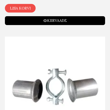
LISA KORVI
KIIRVAADE