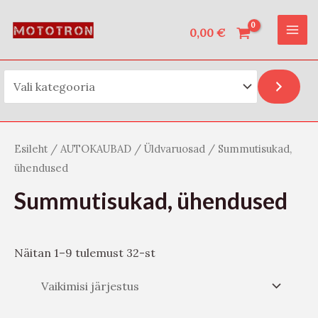
Vali kategooria
Skip
O
MAI
to
0,00
€
t
ME
content
s
i
Esileht
/
AUTOKAUBAD
/
Üldvaruosad
/ Summutisukad,
ühendused
Summutisukad, ühendused
Näitan 1–9 tulemust 32-st