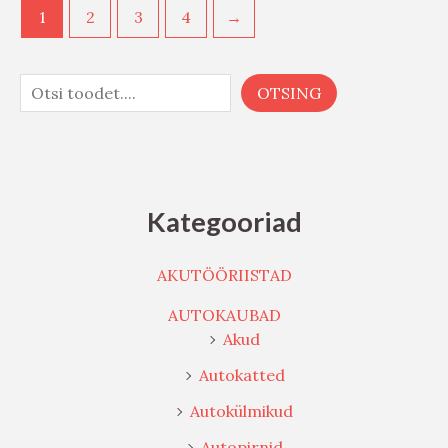
1
2
3
4
→
OTSING
Kategooriad
AKUTÖÖRIISTAD
AUTOKAUBAD
Akud
Autokatted
Autokülmikud
Autopirnid