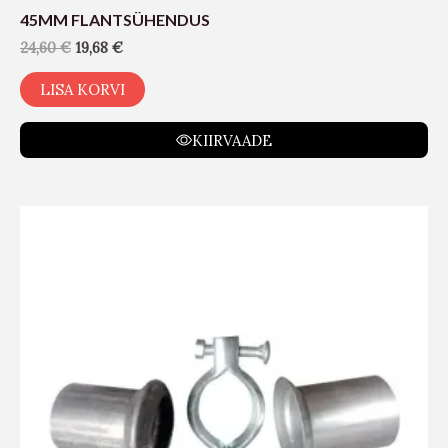
45MM FLANTSÜHENDUS
24,60
€
19,68
€
LISA KORVI
KIIRVAADE