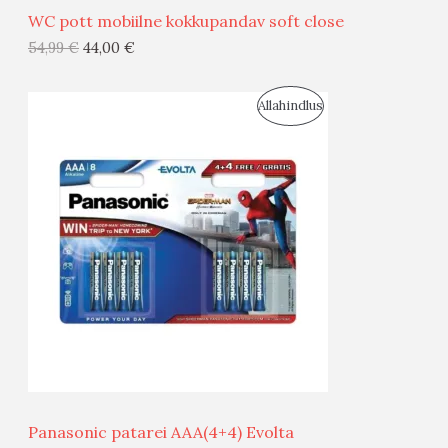
WC pott mobiilne kokkupandav soft close
G
54,99
€
44,00
€
I
S
Allahindlus
S
O
T
O
O
D
O
U
D
S
E
M
Ü
Ü
Panasonic patarei AAA(4+4) Evolta
G