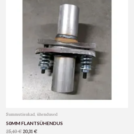
Summutisukad, ühendused
50MM FLANTSÜHENDUS
25,40
€
20,31
€