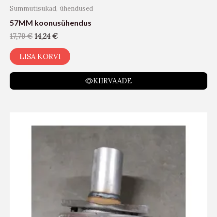
Summutisukad, ühendused
57MM koonusühendus
17,79
€
14,24
€
LISA KORVI
KIIRVAADE