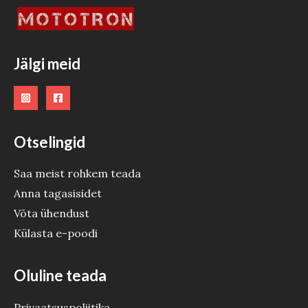
T
O
O
Jälgi meid
D
E
Otselingid
Saa meist rohkem teada
Anna tagasisidet
Võta ühendust
Külasta e-poodi
Oluline teada
Privaatsuspoliitika