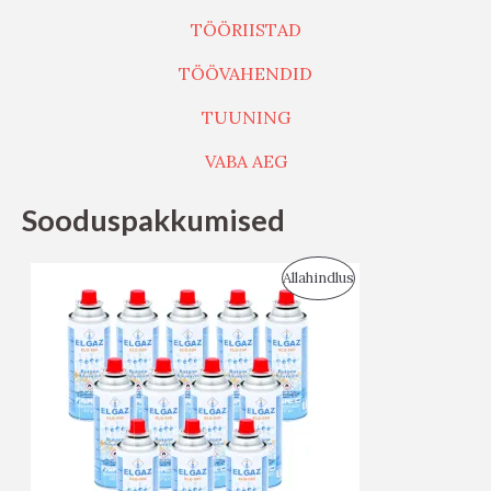
TÖÖRIISTAD
TÖÖVAHENDID
TUUNING
VABA AEG
Sooduspakkumised
S
Allahindlus
O
O
D
U
S