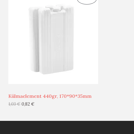
S
O
T
O
O
D
O
U
D
S
E
M
Ü
Ü
Külmaelement 440gr, 170*90*35mm
G
1,03
€
0,82
€
I
S