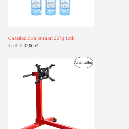
M
Ü
Ü
Gaasiballoon butaan 227g 12tk
G
47,00
€
37,60
€
I
S
Allahindlus
S
O
T
O
O
D
O
U
D
S
E
M