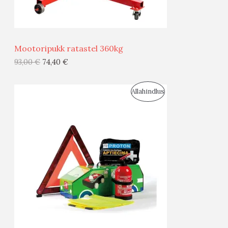
Ü
Ü
Mootoripukk ratastel 360kg
G
93,00
€
74,40
€
I
S
Allahindlus
S
O
T
O
O
D
O
U
D
S
E
M
Ü