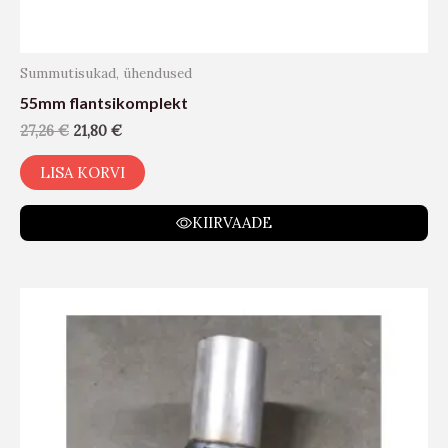
Summutisukad, ühendused
55mm flantsikomplekt
27,26
€
21,80
€
LISA KORVI
KIIRVAADE