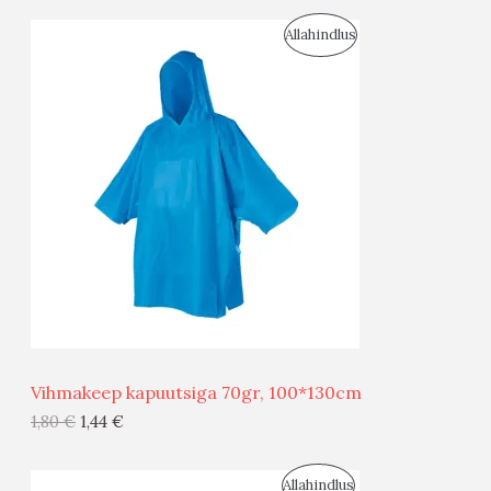
S
Allahindlus
S
O
T
O
O
D
O
U
D
S
E
M
Ü
Ü
Vihmakeep kapuutsiga 70gr, 100*130cm
G
1,80
€
1,44
€
I
S
Allahindlus