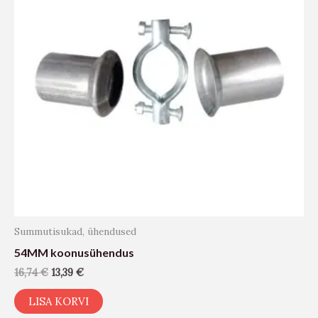
Summutisukad, ühendused
54MM koonusühendus
16,74
€
13,39
€
LISA KORVI