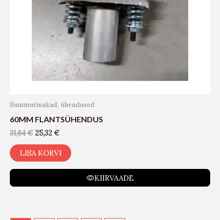
Summutisukad, ühendused
60MM FLANTSÜHENDUS
31,64
€
25,32
€
LISA KORVI
KIIRVAADE