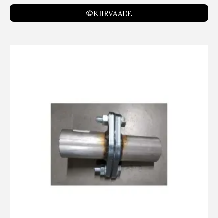
KIIRVAADE