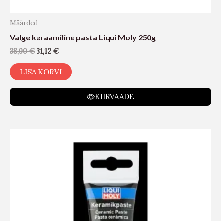
Määrded
Valge keraamiline pasta Liqui Moly 250g
38,90
€
31,12
€
LISA KORVI
KIIRVAADE