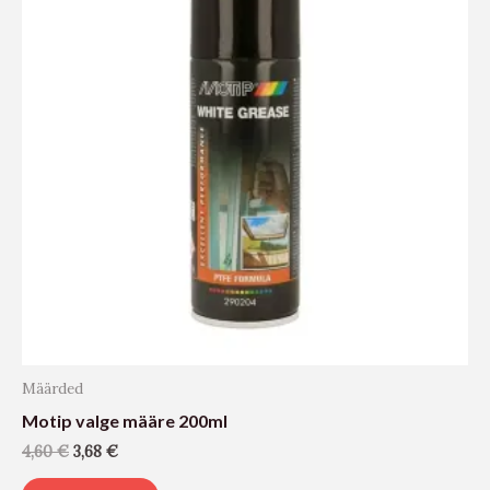
Määrded
Motip valge määre 200ml
4,60
€
3,68
€