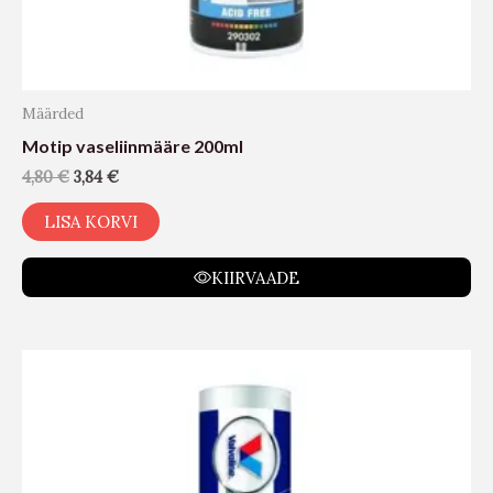
Määrded
Motip vaseliinmääre 200ml
4,80
€
3,84
€
LISA KORVI
KIIRVAADE