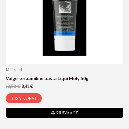
Määrded
Valge keraamiline pasta Liqui Moly 50g
10,50
€
8,41
€
LISA KORVI
KIIRVAADE