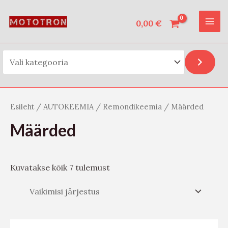
Vali kategooria
Skip
O
MAI
to
0,00
€
t
ME
content
s
i
Esileht
/
AUTOKEEMIA
/
Remondikeemia
/ Määrded
Määrded
Kuvatakse kõik 7 tulemust