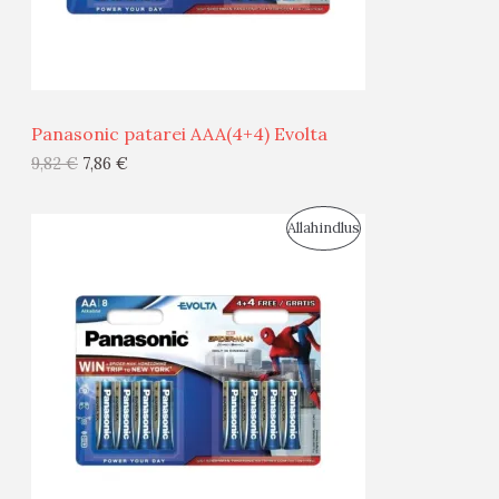
M
Ü
Ü
Panasonic patarei AAA(4+4) Evolta
G
9,82
€
7,86
€
I
S
Allahindlus
S
O
T
O
O
D
O
U
D
S
E
M