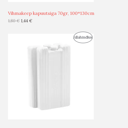
Ü
Vihmakeep kapuutsiga 70gr, 100*130cm
G
1,80
€
1,44
€
I
S
Allahindlus
S
O
T
O
O
D
O
U
D
S
E
M
Ü
Ü