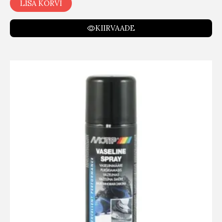
LISA KORVI
KIIRVAADE