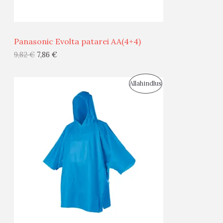
Ü
Ü
Panasonic Evolta patarei AA(4+4)
G
9,82
€
7,86
€
I
S
Allahindlus
S
O
T
O
O
D
O
U
D
S
E
M
Ü