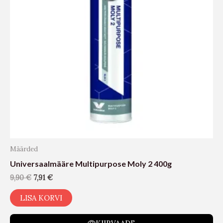
Määrded
Universaalmääre Multipurpose Moly 2 400g
9,90
€
7,91
€
LISA KORVI