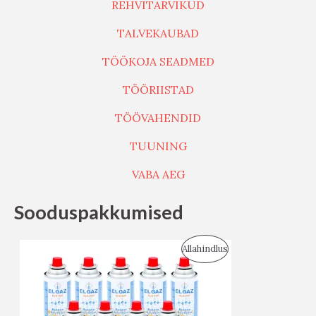
REHVITARVIKUD
TALVEKAUBAD
TÖÖKOJA SEADMED
TÖÖRIISTAD
TÖÖVAHENDID
TUUNING
VABA AEG
Sooduspakkumised
S
Allahindlus
O
O