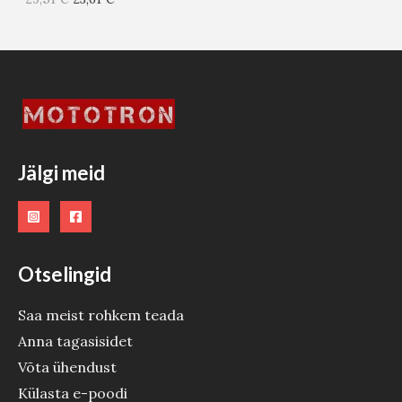
I
S
T
O
O
Jälgi meid
D
E
Otselingid
Saa meist rohkem teada
Anna tagasisidet
Võta ühendust
Külasta e-poodi