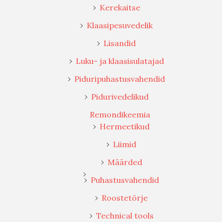
Kerekaitse
Klaasipesuvedelik
Lisandid
Luku- ja klaasisulatajad
Piduripuhastusvahendid
Pidurivedelikud
Remondikeemia
Hermeetikud
Liimid
Määrded
Puhastusvahendid
Roostetõrje
Technical tools