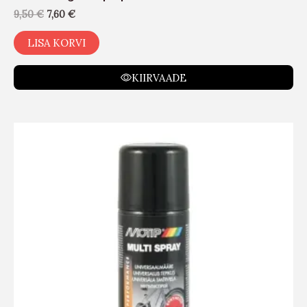
9,50
€
7,60
€
LISA KORVI
KIIRVAADE