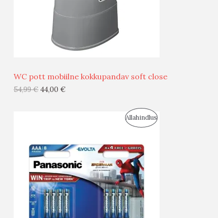
S
E
M
Ü
Ü
WC pott mobiilne kokkupandav soft close
G
54,99
€
44,00
€
I
S
Allahindlus
S
O
T
O
O
D
O
U
D
S
E