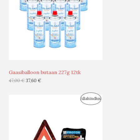
D
U
S
M
Ü
Ü
Gaasiballoon butaan 227g 12tk
G
47,00
€
37,60
€
I
S
Allahindlus
S
O
T
O
O
D
O