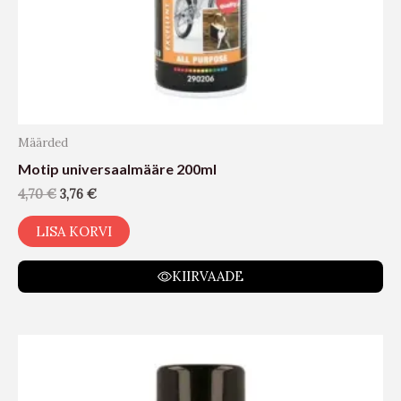
Määrded
Motip universaalmääre 200ml
4,70
€
3,76
€
LISA KORVI
KIIRVAADE