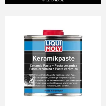
KIIRVAADE