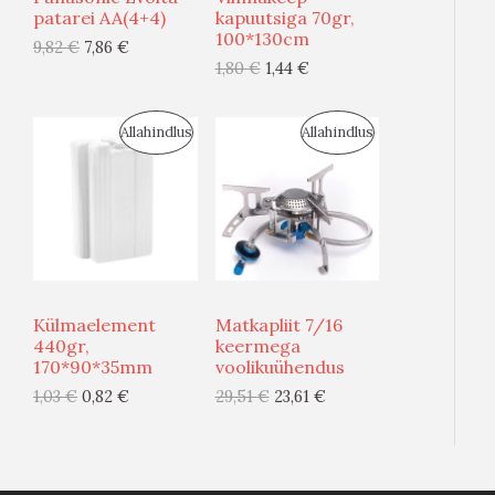
S
S
patarei AA(4+4)
kapuutsiga 70gr,
O
O
100*130cm
9,82
€
7,86
€
M
M
O
O
1,80
€
1,44
€
Ü
Ü
D
D
S
S
Allahindlus
Allahindlus
Ü
Ü
E
E
O
O
G
G
O
O
I
I
D
D
S
S
U
U
T
T
Külmaelement
Matkapliit 7/16
S
S
440gr,
keermega
O
O
170*90*35mm
voolikuühendus
M
M
O
O
1,03
€
0,82
€
29,51
€
23,61
€
Ü
Ü
D
D
Ü
Ü
E
E