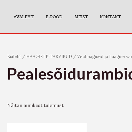
AVALEHT
E-POOD
MEIST
KONTAKT
Esileht
/
HAAGISTE TARVIKUD
/
Veohaagised ja haagise va
Pealesõidurambi
Näitan ainukest tulemust