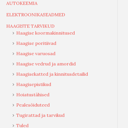
AUTOKEEMIA
ELEKTROONIKASEADMED
HAAGISTE TARVIKUD
Haagise koormakinnitused
Haagise poritiivad
Haagise varuosad
Haagise vedrud ja amordid
Haagisekatted ja kinnitusdetailid
Haagisepistikud
Hoiatustähised
Pealesõiduteed
Tugirattad ja tarvikud
Tuled