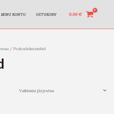
0,00
€
MINU KONTO
OSTUKORV
ruosa
/ Pealesõidurambid
d