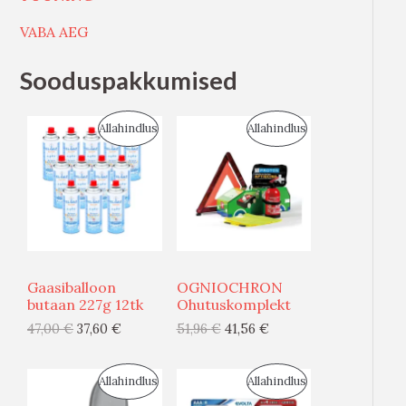
VABA AEG
Sooduspakkumised
S
S
Allahindlus
Allahindlus
O
O
O
O
D
D
U
U
Gaasiballoon
OGNIOCHRON
S
S
butaan 227g 12tk
Ohutuskomplekt
47,00
€
37,60
€
51,96
€
41,56
€
M
M
Ü
Ü
S
S
Allahindlus
Allahindlus
Ü
Ü