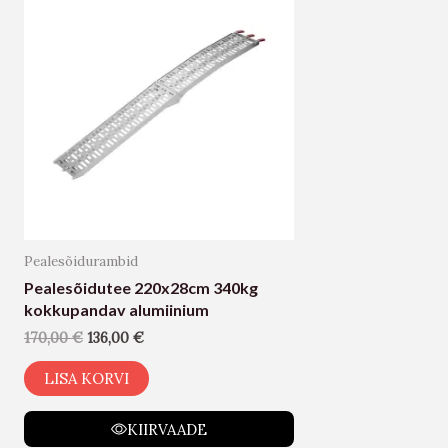
Pealesõidurambid
Pealesõidutee 220x28cm 340kg
kokkupandav alumiinium
170,00
€
136,00
€
LISA KORVI
KIIRVAADE