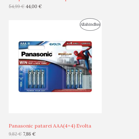
G
54,99
€
44,00
€
I
S
Allahindlus
S
O
T
O
O
D
O
U
D
S
E
M
Ü
Ü
Panasonic patarei AAA(4+4) Evolta
G
9,82
€
7,86
€