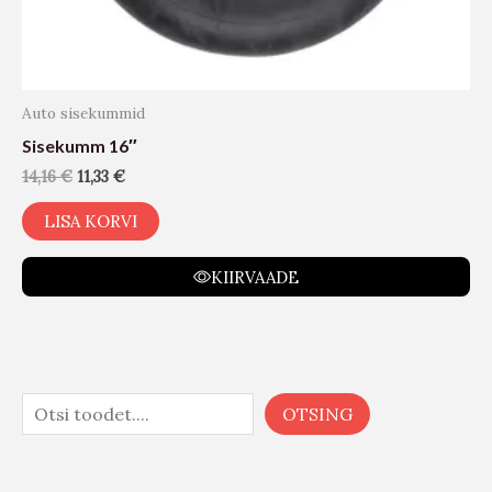
Auto sisekummid
Sisekumm 16″
14,16
€
11,33
€
LISA KORVI
KIIRVAADE
OTSING