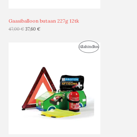
Ü
Ü
Gaasiballoon butaan 227g 12tk
G
47,00
€
37,60
€
I
S
Allahindlus
S
O
T
O
O
D
O
U
D
S
E
M
Ü