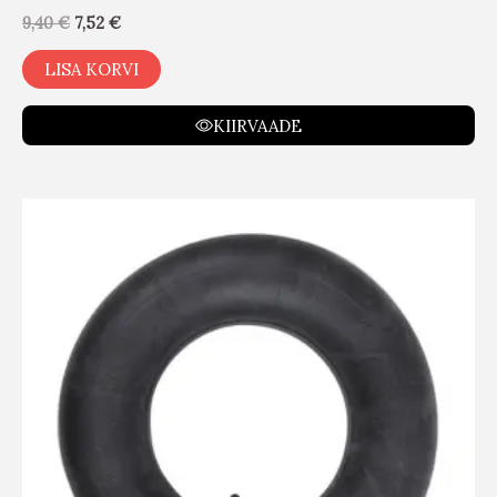
9,40
€
7,52
€
LISA KORVI
KIIRVAADE