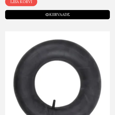
LISA KORVI
KIIRVAADE