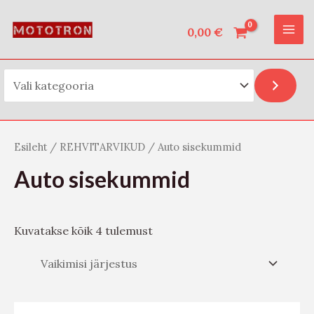
Vali kategooria
Skip
O
MAI
to
0,00
€
t
ME
content
s
i
Esileht
/
REHVITARVIKUD
/ Auto sisekummid
Auto sisekummid
Kuvatakse kõik 4 tulemust