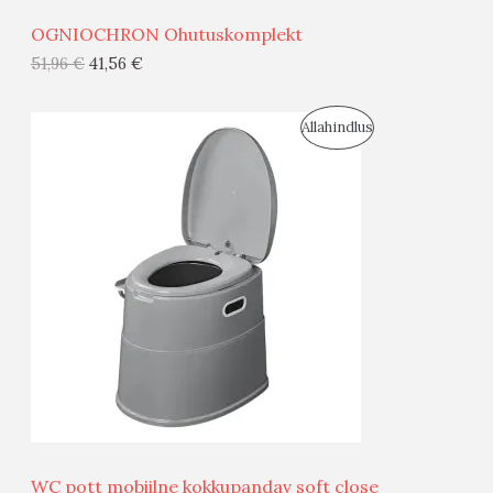
Ü
OGNIOCHRON Ohutuskomplekt
G
51,96
€
41,56
€
I
S
Allahindlus
S
O
T
O
O
D
O
U
D
S
E
M
Ü
Ü
WC pott mobiilne kokkupandav soft close