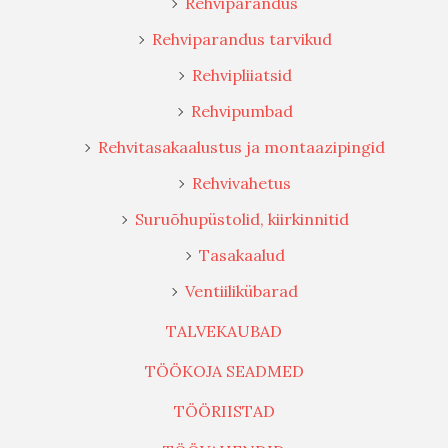
Rehviparandus
Rehviparandus tarvikud
Rehvipliiatsid
Rehvipumbad
Rehvitasakaalustus ja montaazipingid
Rehvivahetus
Suruõhupüstolid, kiirkinnitid
Tasakaalud
Ventiilikübarad
TALVEKAUBAD
TÖÖKOJA SEADMED
TÖÖRIISTAD