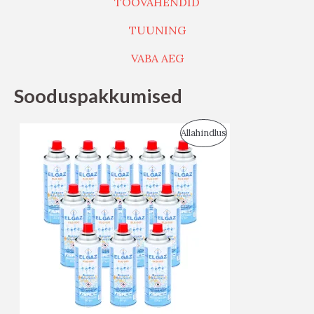
TÖÖVAHENDID
TUUNING
VABA AEG
Sooduspakkumised
S
Allahindlus
O
O
D
U
S
M