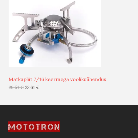
O
O
D
O
U
D
S
E
M
Ü
Ü
Matkapliit 7/16 keermega voolikuühendus
G
29,51
€
23,61
€
I
S
T
O