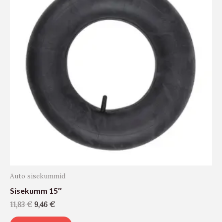
Auto sisekummid
Sisekumm 15″
11,83
€
9,46
€