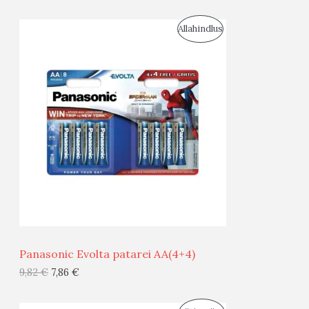
I
S
Allahindlus
S
O
T
O
O
D
O
U
D
S
E
M
Ü
Ü
Panasonic Evolta patarei AA(4+4)
G
9,82
€
7,86
€
I