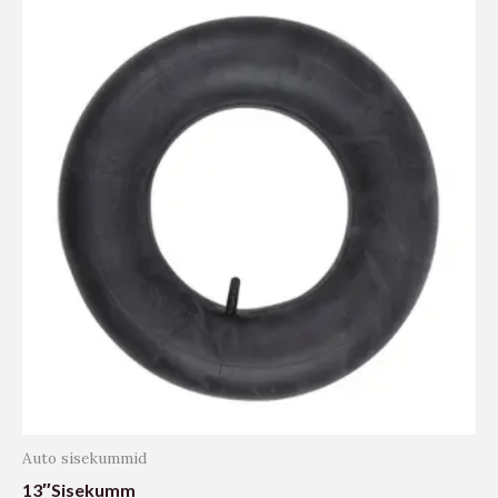
Auto sisekummid
13″Sisekumm