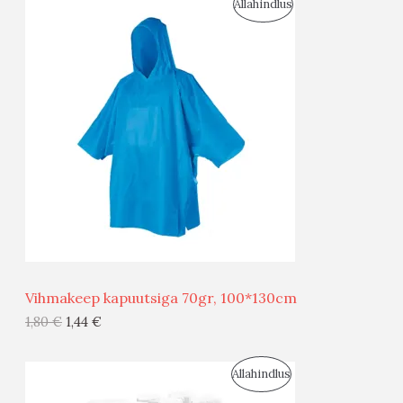
S
Allahindlus
S
O
T
O
O
D
O
U
D
S
E
M
Ü
Ü
Vihmakeep kapuutsiga 70gr, 100*130cm
G
1,80
€
1,44
€
I
S
Allahindlus
S