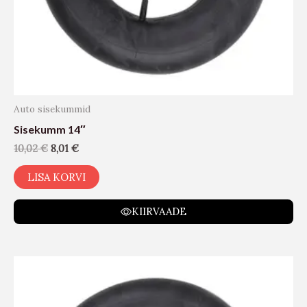
Auto sisekummid
Sisekumm 14″
10,02
€
8,01
€
LISA KORVI
KIIRVAADE