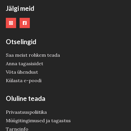
O
Jälgi meid
D
E
Otselingid
Saa meist rohkem teada
Anna tagasisidet
Võta ühendust
Külasta e-poodi
Oluline teada
Privaatsuspoliitika
Müügitingimused ja tagastus
Tarneinfo