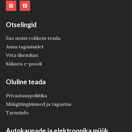
E
Otselingid
Saa meist rohkem teada
Anna tagasisidet
Võta ühendust
Külasta e-poodi
Oluline teada
Privaatsuspoliitika
Müügitingimused ja tagastus
Tarneinfo
Autokaupade ja elektroonika müük