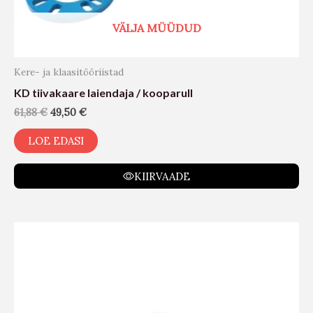
VÄLJA MÜÜDUD
Kere- ja klaasitööriistad
KD tiivakaare laiendaja / kooparull
61,88
€
49,50
€
LOE EDASI
KIIRVAADE