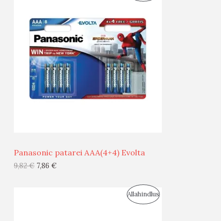
O
T
O
O
D
O
U
D
S
E
M
Ü
Ü
Panasonic patarei AAA(4+4) Evolta
G
9,82
€
7,86
€
I
S
Allahindlus
S
O
T