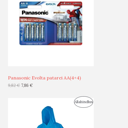
O
O
D
O
U
D
S
E
M
Ü
Ü
Panasonic Evolta patarei AA(4+4)
G
9,82
€
7,86
€
I
S
Allahindlus
S
O
T
O
O