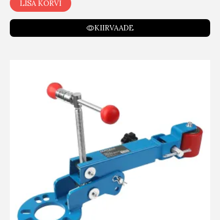
LISA KORVI
KIIRVAADE