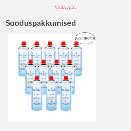
VABA AEG
Sooduspakkumised
S
Allahindlus
O
O
D
U
S
M
Ü
Ü