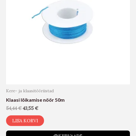
Kere- ja klaasitööriistad
Klaasi lõikamise nöör 50m
54,44
€
43,55
€
LISA KORVI