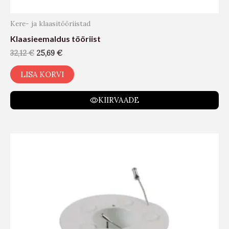
Kere- ja klaasitööriistad
Klaasieemaldus tööriist
32,12
€
25,69
€
LISA KORVI
KIIRVAADE