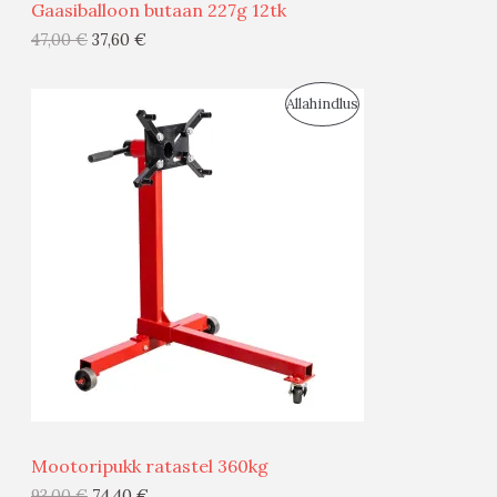
Gaasiballoon butaan 227g 12tk
G
47,00
€
37,60
€
I
S
Allahindlus
S
O
T
O
O
D
O
U
D
S
E
M
Ü
Ü
Mootoripukk ratastel 360kg
G
93,00
€
74,40
€