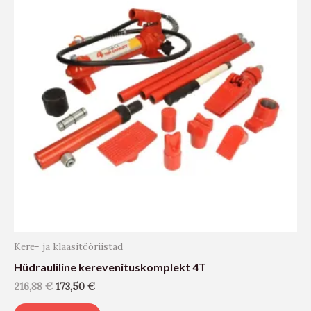
Kere- ja klaasitööriistad
Hüdrauliline kerevenituskomplekt 4T
216,88
€
173,50
€