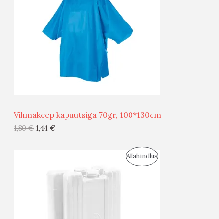
D
O
U
D
S
E
M
Ü
Ü
Vihmakeep kapuutsiga 70gr, 100*130cm
G
1,80
€
1,44
€
I
S
Allahindlus
S
O
T
O
O
D
O