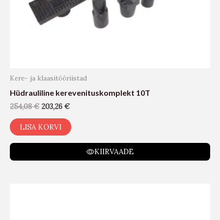
Kere- ja klaasitööriistad
Hüdrauliline kerevenituskomplekt 10T
254,08
€
203,26
€
LISA KORVI
KIIRVAADE