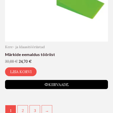
Kere- ja klaasitööriistad
Märkide eemaldus tööriist
30,88
€
24,70
€
LISA KORVI
KIIRVAADE
1
2
3
→