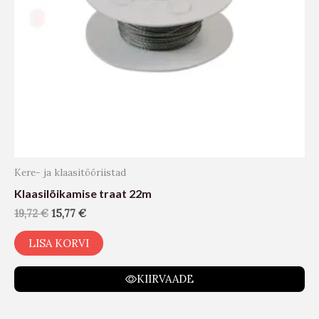
Kere- ja klaasitööriistad
Klaasilõikamise traat 22m
19,72
€
15,77
€
LISA KORVI
KIIRVAADE