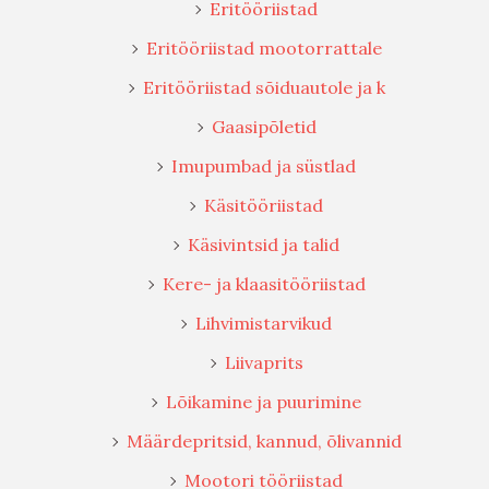
Eritööriistad
Eritööriistad mootorrattale
Eritööriistad sõiduautole ja k
Gaasipõletid
Imupumbad ja süstlad
Käsitööriistad
Käsivintsid ja talid
Kere- ja klaasitööriistad
Lihvimistarvikud
Liivaprits
Lõikamine ja puurimine
Määrdepritsid, kannud, õlivannid
Mootori tööriistad