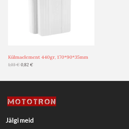
U
D
S
E
M
Ü
Ü
Külmaelement 440gr, 170*90*35mm
G
1,03
€
0,82
€
I
S
T
O
O
Jälgi meid
D