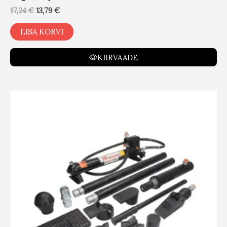
17,24
€
13,79
€
LISA KORVI
KIIRVAADE