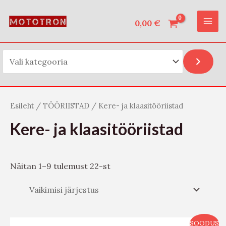
Vali kategooria
Skip
O
MAI
to
0,00
€
t
ME
content
s
i
Esileht
/
TÖÖRIISTAD
/ Kere- ja klaasitööriistad
Kere- ja klaasitööriistad
Näitan 1–9 tulemust 22-st
SOODUS