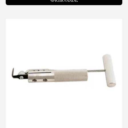
KIIRVAADE