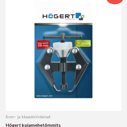
Kere- ja klaasitööriistad
Högert kojamehetõmmits