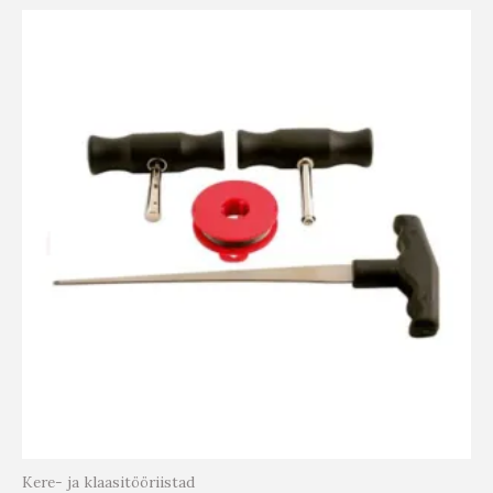
Kere- ja klaasitööriistad