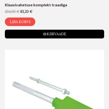
Klaasivahetuse komplekt traadiga
104,00
€
83,20
€
LISA KORVI
KIIRVAADE