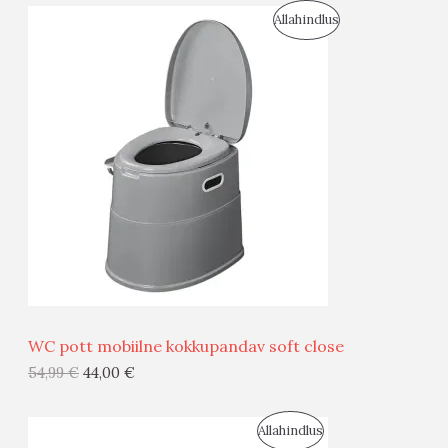
S
Allahindlus
S
O
T
O
O
D
O
U
D
S
E
M
Ü
Ü
WC pott mobiilne kokkupandav soft close
G
54,99
€
44,00
€
I
S
Allahindlus
S