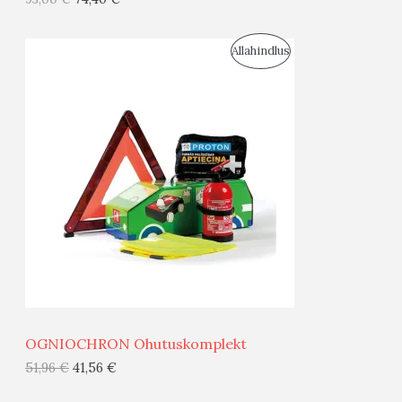
I
S
Allahindlus
S
O
T
O
O
D
O
U
D
S
E
M
Ü
Ü
OGNIOCHRON Ohutuskomplekt
G
51,96
€
41,56
€
I